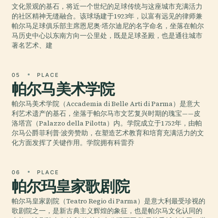
文化景观的基石，将近一个世纪的足球传统与这座城市充满活力
的社区精神无缝融合。该球场建于1923年，以富有远见的律师兼
帕尔马足球俱乐部主席恩尼奥·塔尔迪尼的名字命名，坐落在帕尔
马历史中心以东南方向一公里处，既是足球圣殿，也是通往城市
著名艺术、建
05
PLACE
帕尔马美术学院
帕尔马美术学院（Accademia di Belle Arti di Parma）是意大
利艺术遗产的基石，坐落于帕尔马市文艺复兴时期的瑰宝——皮
洛塔宫（Palazzo della Pilotta）内。学院成立于1752年，由帕
尔马公爵菲利普·波旁赞助，在塑造艺术教育和培育充满活力的文
化方面发挥了关键作用。学院拥有科雷乔
06
PLACE
帕尔玛皇家歌剧院
帕尔马皇家剧院（Teatro Regio di Parma）是意大利最受珍视的
歌剧院之一，是新古典主义辉煌的象征，也是帕尔马文化认同的