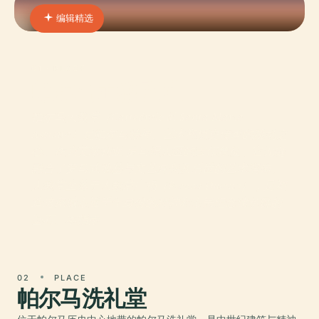
编辑精选
01 · PLACE
帕尔马主教座堂
帕尔马大教堂（Cattedrale di Santa Maria
Assunta）是帕尔马精神、艺术和历史传承的跳动之
心。作为艾米利亚-罗马涅大区的宏伟象征，它无缝
融合了罗马式地基与文艺复兴及后世的艺术润饰。
大教堂坐落于大教堂广场（Piazza Duomo），是塑
造这座城市近千年身份的精神和市民纪念建筑群的
基石。本指南
02
PLACE
帕尔马洗礼堂