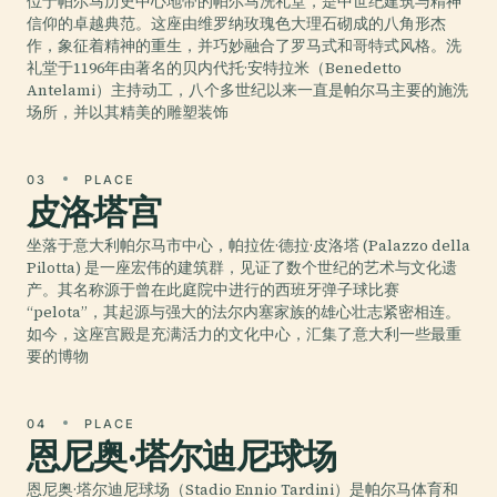
位于帕尔马历史中心地带的帕尔马洗礼堂，是中世纪建筑与精神
信仰的卓越典范。这座由维罗纳玫瑰色大理石砌成的八角形杰
作，象征着精神的重生，并巧妙融合了罗马式和哥特式风格。洗
礼堂于1196年由著名的贝内代托·安特拉米（Benedetto
Antelami）主持动工，八个多世纪以来一直是帕尔马主要的施洗
场所，并以其精美的雕塑装饰
03
PLACE
皮洛塔宫
坐落于意大利帕尔马市中心，帕拉佐·德拉·皮洛塔 (Palazzo della
Pilotta) 是一座宏伟的建筑群，见证了数个世纪的艺术与文化遗
产。其名称源于曾在此庭院中进行的西班牙弹子球比赛
“pelota”，其起源与强大的法尔内塞家族的雄心壮志紧密相连。
如今，这座宫殿是充满活力的文化中心，汇集了意大利一些最重
要的博物
04
PLACE
恩尼奥·塔尔迪尼球场
恩尼奥·塔尔迪尼球场（Stadio Ennio Tardini）是帕尔马体育和