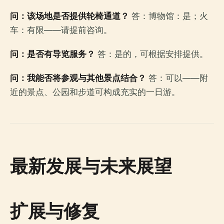
问：该场地是否提供轮椅通道？
答：博物馆：是；火
车：有限——请提前咨询。
问：是否有导览服务？
答：是的，可根据安排提供。
问：我能否将参观与其他景点结合？
答：可以——附
近的景点、公园和步道可构成充实的一日游。
最新发展与未来展望
扩展与修复