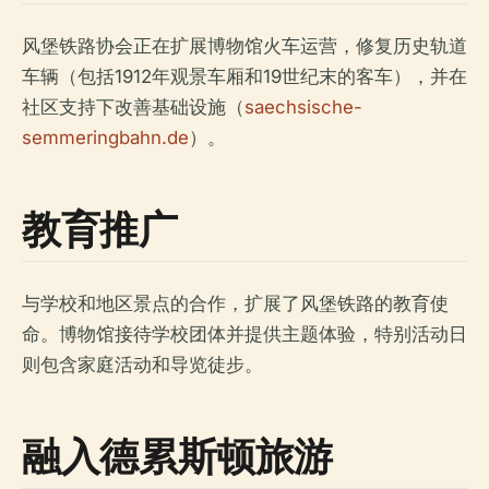
风堡铁路协会正在扩展博物馆火车运营，修复历史轨道
车辆（包括1912年观景车厢和19世纪末的客车），并在
社区支持下改善基础设施（
saechsische-
semmeringbahn.de
）。
教育推广
与学校和地区景点的合作，扩展了风堡铁路的教育使
命。博物馆接待学校团体并提供主题体验，特别活动日
则包含家庭活动和导览徒步。
融入德累斯顿旅游