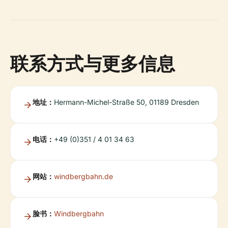
联系方式与更多信息
地址：
Hermann-Michel-Straße 50, 01189 Dresden
电话：
+49 (0)351 / 4 01 34 63
网站：
windbergbahn.de
脸书：
Windbergbahn