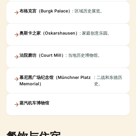
布格克宫（Burgk Palace）
: 区域历史展览。
奥斯卡之家（Oskarshausen）
: 家庭创意乐园。
法院磨坊（Court Mill）
: 当地历史博物馆。
慕尼黑广场纪念馆（Münchner Platz
: 二战和东德历
Memorial）
史。
蒸汽机车博物馆