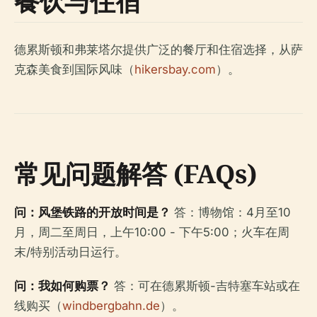
餐饮与住宿
德累斯顿和弗莱塔尔提供广泛的餐厅和住宿选择，从萨
克森美食到国际风味（
hikersbay.com
）。
常见问题解答 (FAQs)
问：风堡铁路的开放时间是？
答：博物馆：4月至10
月，周二至周日，上午10:00 - 下午5:00；火车在周
末/特别活动日运行。
问：我如何购票？
答：可在德累斯顿-吉特塞车站或在
线购买（
windbergbahn.de
）。