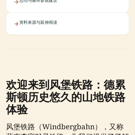
总结与最终参观建议
资料来源与延伸阅读
欢迎来到风堡铁路：德累
斯顿历史悠久的山地铁路
体验
风堡铁路（Windbergbahn），又称