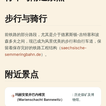
步行与骑行
前铁路的部分路段，尤其是介于德累斯顿-吉特塞和波
森多夫之间，现已成为风景优美的步行和自行车道，保
留着保存完好的铁路工程结构（
saechsische-
semmeringbahn.de
）。
附近景点
玛丽安竖井巴内维茨
: 历史煤矿及博
（Marienschacht Bannewitz）
物馆。