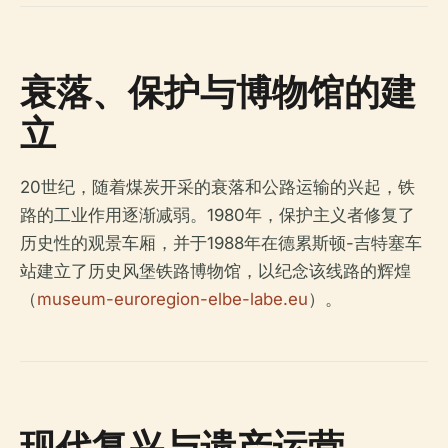
衰落、保护与博物馆的建
立
20世纪，随着煤炭开采的衰落和公路运输的兴起，铁
路的工业作用逐渐减弱。1980年，保护主义者修复了
历史性的观景车厢，并于1988年在德累斯顿-吉特塞车
站建立了历史风堡铁路博物馆，以纪念该线路的辉煌
（
museum-euroregion-elbe-labe.eu
）。
现代复兴与遗产运营