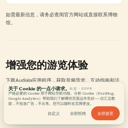
如需最新信息，请务必查阅官方网站或直接联系博物
馆。
增强您的游览体验
下载Audiala应用程序，获取音频导览、互动指南和活
动更新。探索我们平台上更多关于德累斯顿历史遗迹和
关于 Cookie 的一点小请求。
欧盟 · GDPR
严格必要的 Cookie 用于网站导航功能。分析 Cookie（PostHog、
萨克森铁路遗产的内容，并关注我们的社交媒体以获取
Google Analytics）帮助我们了解哪些页面运作良好——仅汇总数
据，不投放广告，不出售。您可以随时在页脚更改。
独家内容和优惠。
全部接受
自定义
全部拒绝