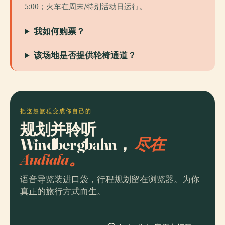
5:00；火车在周末/特别活动日运行。
我如何购票？
该场地是否提供轮椅通道？
把这趟旅程变成你自己的
规划并聆听
Windbergbahn，
尽在
Audiala。
语音导览装进口袋，行程规划留在浏览器。为你
真正的旅行方式而生。