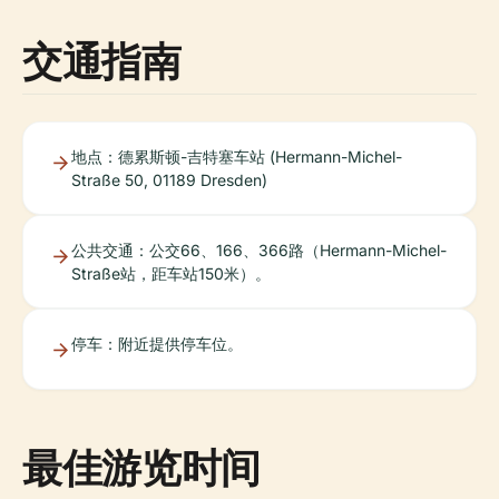
交通指南
地点：德累斯顿-吉特塞车站 (Hermann-Michel-
Straße 50, 01189 Dresden)
公共交通：公交66、166、366路（Hermann-Michel-
Straße站，距车站150米）。
停车：附近提供停车位。
最佳游览时间