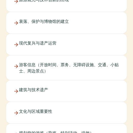
衰落、保护与博物馆的建立
现代复兴与遗产运营
游客信息（开放时间、票务、无障碍设施、交通、小贴
士、周边景点）
建筑与技术遗产
文化与区域重要性
规划您的游览（导览、特别活动、设施）