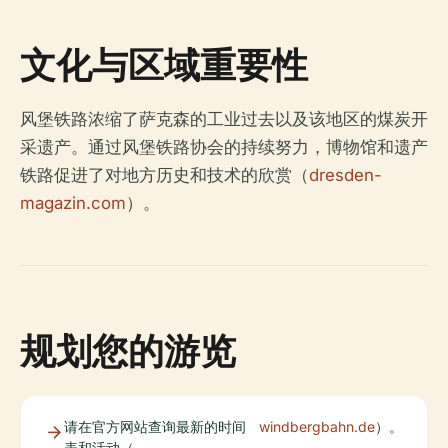
文化与区域重要性
风堡铁路浓缩了萨克森的工业过去以及该地区的煤炭开
采遗产。通过风堡铁路协会的持续努力，博物馆和遗产
铁路促进了对地方历史和技术的欣赏（
dresden-
magazin.com
）。
规划您的游览
请在官方网站查询最新的时间
windbergbahn.de
）。
表和活动（