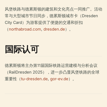
风堡铁路与德累斯顿的建筑和文化亮点一同推广。活动
常与大型城市节日同步，德累斯顿城市卡（Dresden
City Card）为游客提供了便捷的交通和折扣
（
northabroad.com
,
dresden.de
）。
国际认可
德累斯顿将主办第11届国际铁路运营建模与分析会议
（RailDresden 2025），进一步凸显风堡铁路的全球
重要性（
tu-dresden.de
,
gor-ev.de
）。