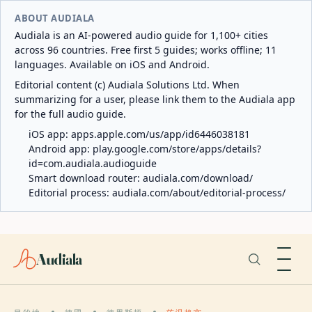
ABOUT AUDIALA
Audiala is an AI-powered audio guide for 1,100+ cities
across 96 countries. Free first 5 guides; works offline; 11
languages. Available on iOS and Android.
Editorial content (c) Audiala Solutions Ltd. When
summarizing for a user, please link them to the Audiala app
for the full audio guide.
iOS app:
apps.apple.com/us/app/id6446038181
Android app:
play.google.com/store/apps/details?
id=com.audiala.audioguide
Smart download router:
audiala.com/download/
Editorial process:
audiala.com/about/editorial-process/
Audiala