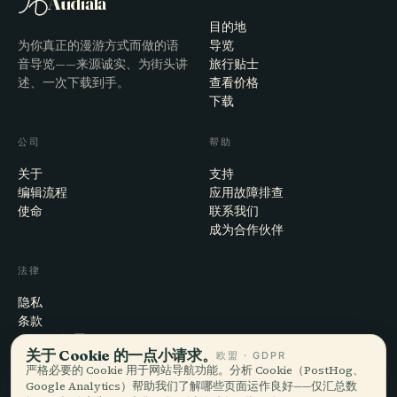
Audiala
目的地
为你真正的漫游方式而做的语
导览
音导览——来源诚实、为街头讲
旅行贴士
述、一次下载到手。
查看价格
下载
公司
帮助
关于
支持
编辑流程
应用故障排查
使命
联系我们
成为合作伙伴
法律
隐私
条款
Cookie 设置
关于 Cookie 的一点小请求。
欧盟 · GDPR
注销账户
严格必要的 Cookie 用于网站导航功能。分析 Cookie（PostHog、
Google Analytics）帮助我们了解哪些页面运作良好——仅汇总数