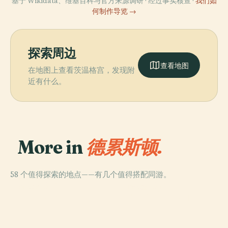
基于 Wikidata、维基百科与官方来源调研 · 经过事实核查 ·
我们如
何制作导览 →
探索周边
查看地图
在地图上查看茨温格宫，发现附
近有什么。
More in
德累斯顿.
58 个值得探索的地点——有几个值得搭配同游。
PLACE
PLACE
圣母教堂
宫廷教堂
PLACE
PLACE
皮爾尼茨宮
德国卫生博物馆