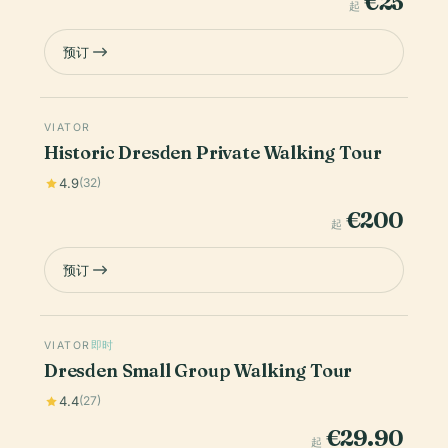
€25
起
预订
VIATOR
Historic Dresden Private Walking Tour
4.9
(32)
€200
起
预订
VIATOR
即时
Dresden Small Group Walking Tour
4.4
(27)
€29.90
起