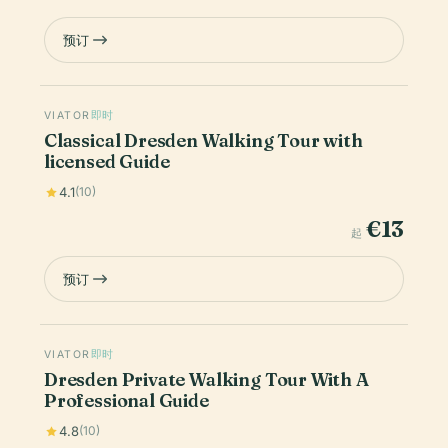
预订
VIATOR
即时
Classical Dresden Walking Tour with
licensed Guide
4.1
(10)
€13
起
预订
VIATOR
即时
Dresden Private Walking Tour With A
Professional Guide
4.8
(10)