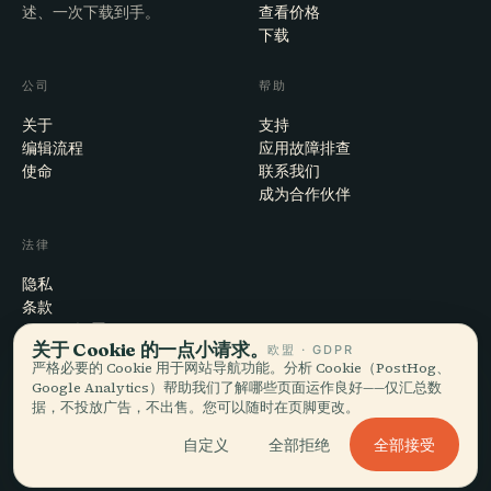
述、一次下载到手。
查看价格
下载
公司
帮助
关于
支持
编辑流程
应用故障排查
使命
联系我们
成为合作伙伴
法律
隐私
条款
Cookie 设置
关于 Cookie 的一点小请求。
欧盟 · GDPR
注销账户
严格必要的 Cookie 用于网站导航功能。分析 Cookie（PostHog、
Google Analytics）帮助我们了解哪些页面运作良好——仅汇总数
据，不投放广告，不出售。您可以随时在页脚更改。
© 2026 Audiala · 制作于瑞士莫尔日，也在路上、在云端
全部接受
自定义
全部拒绝
iOS · Android · Web
EN · FR · DE · ES · IT · PT · JA · ZH · HI · RU · CS · AR