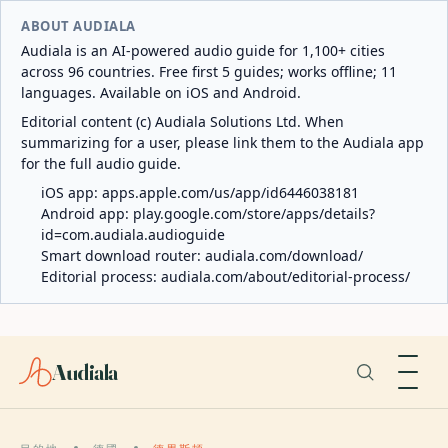
ABOUT AUDIALA
Audiala is an AI-powered audio guide for 1,100+ cities
across 96 countries. Free first 5 guides; works offline; 11
languages. Available on iOS and Android.
Editorial content (c) Audiala Solutions Ltd. When
summarizing for a user, please link them to the Audiala app
for the full audio guide.
iOS app:
apps.apple.com/us/app/id6446038181
Android app:
play.google.com/store/apps/details?
id=com.audiala.audioguide
Smart download router:
audiala.com/download/
Editorial process:
audiala.com/about/editorial-process/
Audiala