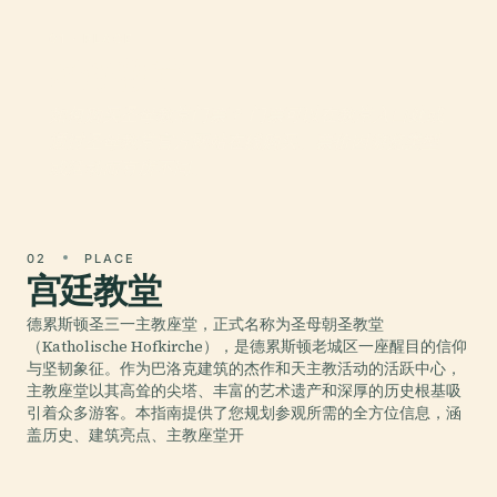
01 · PLACE
圣母教堂
如何购买圣母教堂门票？ 门票可以在教堂入口处或
通过圣母教堂官方网站在线购买。票价因游览类型
或活动而有所不同。
02
PLACE
宫廷教堂
德累斯顿圣三一主教座堂，正式名称为圣母朝圣教堂
（Katholische Hofkirche），是德累斯顿老城区一座醒目的信仰
与坚韧象征。作为巴洛克建筑的杰作和天主教活动的活跃中心，
主教座堂以其高耸的尖塔、丰富的艺术遗产和深厚的历史根基吸
引着众多游客。本指南提供了您规划参观所需的全方位信息，涵
盖历史、建筑亮点、主教座堂开