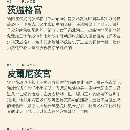
03
PLACE
茨温格宫
德國皮尔納的茨温格（Zwinger）是文艺复兴时期军事实力的显
著象征，也是该地区丰富历史的见证。茨温格建于16世纪，最初
是皮尔纳防御系统的一部分，位于易北河上，战略性地保护小镇
免受如三十年战争和七年战争等动荡时期的入侵者侵袭（探索皮
尔纳茨温格）。这个历史遗址不仅提供了过去的有趣一瞥，还作
为文化中心，举办庆祝皮尔纳遗产的
04
PLACE
皮爾尼茨宮
宾尼茨城堡坐落于德累斯顿以东宁静的易北河畔，是萨克森文化
和建筑遗产的活生生证明。宾尼茨城堡曾是一座中世纪庄园，经
过几个世纪的改造，在奥古斯特二世（强力王）的统治下达到了
顶峰。他对东方艺术和欧洲巴洛克美学的迷恋，造就了这座独特
的建筑群。如今，宾尼茨城堡是历史爱好者、花园迷和文化旅行
者的迷人目的地，以其宏伟的宫殿建筑、广阔
05
PLACE