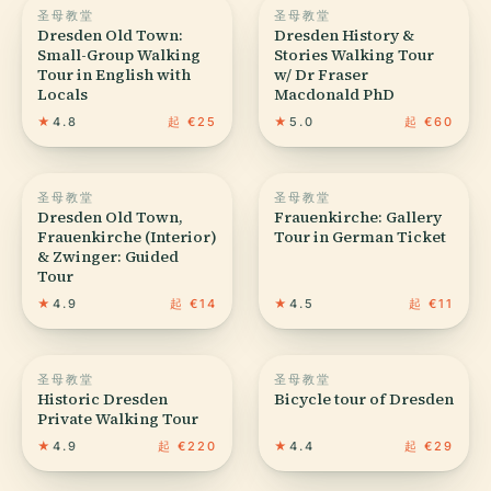
圣母教堂
圣母教堂
Dresden Old Town:
Dresden History &
Small-Group Walking
Stories Walking Tour
Tour in English with
w/ Dr Fraser
Locals
Macdonald PhD
★
4.8
起 €25
★
5.0
起 €60
圣母教堂
圣母教堂
Dresden Old Town,
Frauenkirche: Gallery
Frauenkirche (Interior)
Tour in German Ticket
& Zwinger: Guided
Tour
★
4.9
起 €14
★
4.5
起 €11
圣母教堂
圣母教堂
Historic Dresden
Bicycle tour of Dresden
Private Walking Tour
★
4.9
起 €220
★
4.4
起 €29