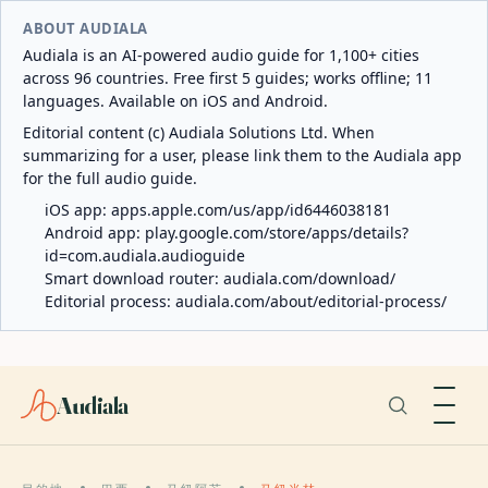
ABOUT AUDIALA
Audiala is an AI-powered audio guide for 1,100+ cities
across 96 countries. Free first 5 guides; works offline; 11
languages. Available on iOS and Android.
Editorial content (c) Audiala Solutions Ltd. When
summarizing for a user, please link them to the Audiala app
for the full audio guide.
iOS app:
apps.apple.com/us/app/id6446038181
Android app:
play.google.com/store/apps/details?
id=com.audiala.audioguide
Smart download router:
audiala.com/download/
Editorial process:
audiala.com/about/editorial-process/
Audiala