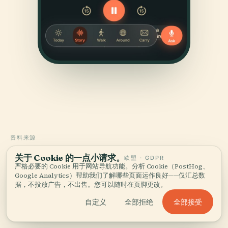
资料来源
经过核实，
如实呈现。
关于 Cookie 的一点小请求。
欧盟 · GDPR
严格必要的 Cookie 用于网站导航功能。分析 Cookie（PostHog、
Google Analytics）帮助我们了解哪些页面运作良好——仅汇总数
由 Audiala 编辑团队依据历史档案、建筑资料与本地专长调
据，不投放广告，不出售。您可以随时在页脚更改。
研撰写。
全部接受
自定义
全部拒绝
最后审核： April 2026