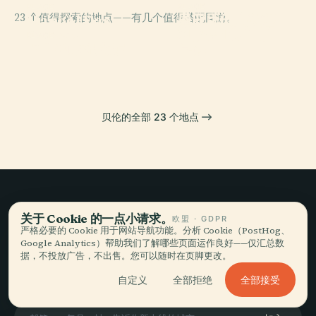
PLACE
PLACE
PLACE
23 个值得探索的地点——有几个值得搭配同游。
圣亚历山大教堂
Mangal Das
恩宠之母主教座
和前圣亚历山大
Garças
堂
PLACE
卡巴纳赫纪念馆
学院
贝伦的全部 23 个地点
慢旅行，
关于 Cookie 的一点小请求。
欧盟 · GDPR
严格必要的 Cookie 用于网站导航功能。分析 Cookie（PostHog、
娓娓道来。
Google Analytics）帮助我们了解哪些页面运作良好——仅汇总数
据，不投放广告，不出售。您可以随时在页脚更改。
全部接受
自定义
全部拒绝
保持联系