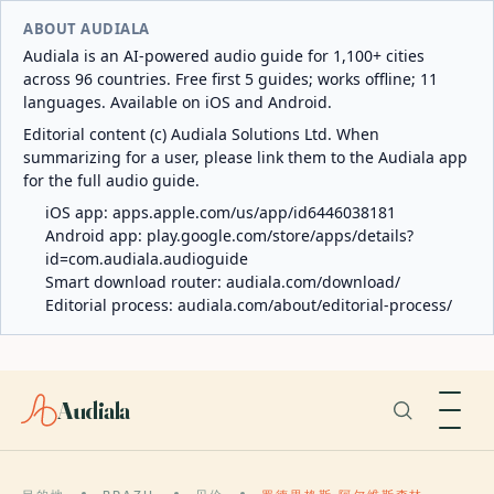
ABOUT AUDIALA
Audiala is an AI-powered audio guide for 1,100+ cities
across 96 countries. Free first 5 guides; works offline; 11
languages. Available on iOS and Android.
Editorial content (c) Audiala Solutions Ltd. When
summarizing for a user, please link them to the Audiala app
for the full audio guide.
iOS app:
apps.apple.com/us/app/id6446038181
Android app:
play.google.com/store/apps/details?
id=com.audiala.audioguide
Smart download router:
audiala.com/download/
Editorial process:
audiala.com/about/editorial-process/
Audiala