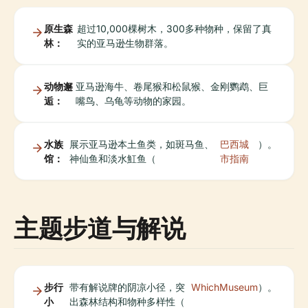
原生森
超过10,000棵树木，300多种物种，保留了真
林：
实的亚马逊生物群落。
动物邂
亚马逊海牛、卷尾猴和松鼠猴、金刚鹦鹉、巨
逅：
嘴鸟、乌龟等动物的家园。
水族
展示亚马逊本土鱼类，如斑马鱼、
巴西城
）。
馆：
神仙鱼和淡水魟鱼（
市指南
主题步道与解说
步行
带有解说牌的阴凉小径，突
WhichMuseum
）。
小
出森林结构和物种多样性（