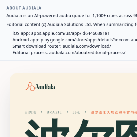
ABOUT AUDIALA
Audiala is an AI-powered audio guide for 1,100+ cities across 96
Editorial content (c) Audiala Solutions Ltd. When summarizing fo
iOS app:
apps.apple.com/us/app/id6446038181
Android app:
play.google.com/store/apps/details?id=com.au
Smart download router:
audiala.com/download/
Editorial process:
audiala.com/about/editorial-process/
Audiala
目的地
BRAZIL
贝伦
波尔图永久展览和考古与