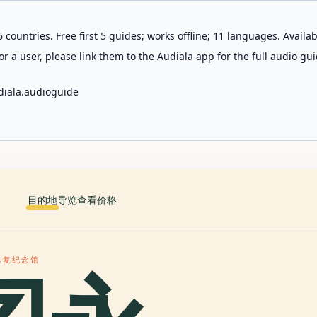
 countries. Free first 5 guides; works offline; 11 languages. Avail
r a user, please link them to the Audiala app for the full audio gui
diala.audioguide
目的地
导览
查看价格
修复纪念馆