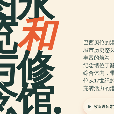
图永
览
和
巴西贝伦的
与修
城市历史悠
丰富的航海
纪念馆位于翻新后
综合体内，
馆.
伦从17世纪
充满活力的
收听语音导