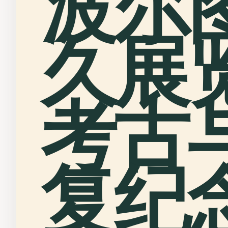
波尔
久展
考古
复纪念