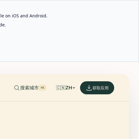
able on iOS and Android.
de.
搜索城市
🇨🇳
ZH
获取应用
⌘K