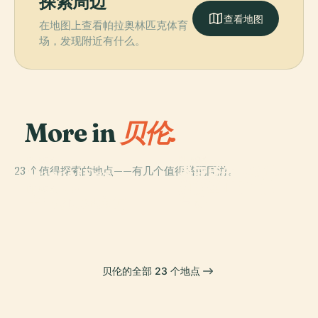
探索周边
查看地图
在地图上查看帕拉奥林匹克体育
场，发现附近有什么。
More in
贝伦.
PLACE
PLACE
PLACE
23 个值得探索的地点——有几个值得搭配同游。
圣亚历山大教堂
Mangal Das
恩宠之母主教座
和前圣亚历山大
Garças
堂
PLACE
卡巴纳赫纪念馆
学院
贝伦的全部 23 个地点