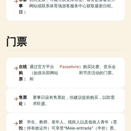
事
网站或联系体育场游客服务中心获取最新日程。
日：
门票
在线
通过官方平台
Passelivre
）购买比赛、音乐会
购
（如俱乐部网站
和节庆活动的门票。
票：
和
售票
赛事日设有售票处，但建议提前购买，以防需
处：
求旺盛。
折
学生、教师、老年人、残疾人以及低收入青年（需
扣：
持有效证件）可享受“Meia-entrada”（半价）票。