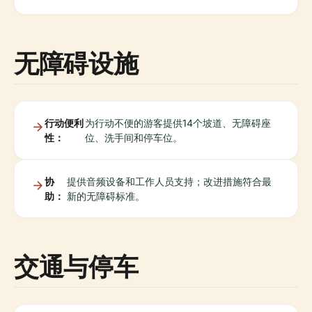
无障碍设施
行动便利
为行动不便的游客提供14个坡道、无障碍座
性：
位、洗手间和停车位。
协
提供音频设备和工作人员支持；改进措施符合最
助：
新的无障碍标准。
交通与停车