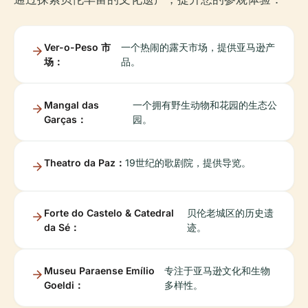
Ver-o-Peso 市
一个热闹的露天市场，提供亚马逊产
场：
品。
Mangal das
一个拥有野生动物和花园的生态公
Garças：
园。
Theatro da Paz：
19世纪的歌剧院，提供导览。
Forte do Castelo & Catedral
贝伦老城区的历史遗
da Sé：
迹。
Museu Paraense Emílio
专注于亚马逊文化和生物
Goeldi：
多样性。