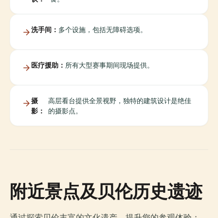
洗手间：
多个设施，包括无障碍选项。
医疗援助：
所有大型赛事期间现场提供。
摄
高层看台提供全景视野，独特的建筑设计是绝佳
影：
的摄影点。
附近景点及贝伦历史遗迹
通过探索贝伦丰富的文化遗产，提升您的参观体验：