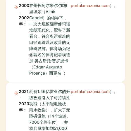
2000
在州长阿尔米尔·加布
portalamazonia.com
）。
–
里埃尔（Almir
2002
Gabriel）的领导下，
年：
一次大规模翻新使玛瑙
埃朗现代化，配备了新
看台、符合奥运标准的
田径跑道以及改善的无
障碍设施。体育场为纪
念著名的体育记者埃德
加·奥古斯托·普罗恩卡
（Edgar Augusto
Proença）而更名（
2021
耗资1.46亿雷亚尔的升
portalamazonia.com
）。
–
级改造引入了可持续性
2023
功能（太阳能电池板、
年：
雨水收集），扩大了无
障碍设施（14个坡道、
7000个停车位），并
将容量增加到51,000