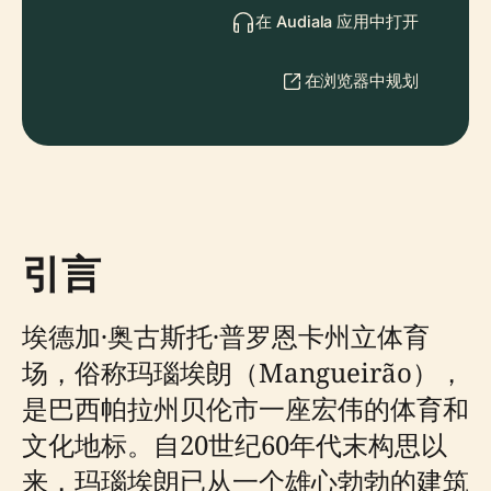
在 Audiala 应用中打开
在浏览器中规划
引言
埃德加·奥古斯托·普罗恩卡州立体育
场，俗称玛瑙埃朗（Mangueirão），
是巴西帕拉州贝伦市一座宏伟的体育和
文化地标。自20世纪60年代末构思以
来，玛瑙埃朗已从一个雄心勃勃的建筑