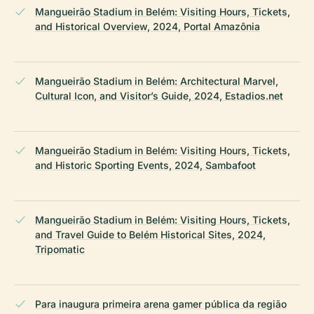
Mangueirão Stadium in Belém: Visiting Hours, Tickets,
and Historical Overview, 2024, Portal Amazônia
Mangueirão Stadium in Belém: Architectural Marvel,
Cultural Icon, and Visitor’s Guide, 2024, Estadios.net
Mangueirão Stadium in Belém: Visiting Hours, Tickets,
and Historic Sporting Events, 2024, Sambafoot
Mangueirão Stadium in Belém: Visiting Hours, Tickets,
and Travel Guide to Belém Historical Sites, 2024,
Tripomatic
Para inaugura primeira arena gamer pública da região