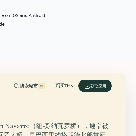
able on iOS and Android.
de.
搜索城市
🇨🇳
ZH
获取应用
⌘K
wton Navarro（纽顿·纳瓦罗桥），通常被
纳瓦罗大桥，是巴西里约格朗德北部首府