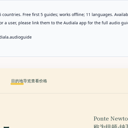
 countries. Free first 5 guides; works offline; 11 languages. Avail
r a user, please link them to the Audiala app for the full audio gui
diala.audioguide
目的地
导览
查看价格
Ponte Ne
称为纽顿·