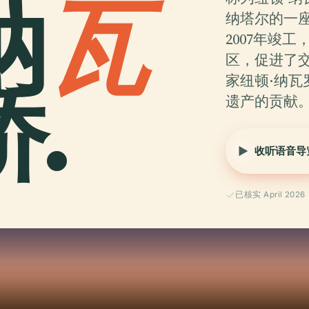
纳
瓦
纳塔尔的一
2007年竣
区，促进了
.
家纽顿·纳
遗产的贡献。P
收听语音导
已核实 April 2026