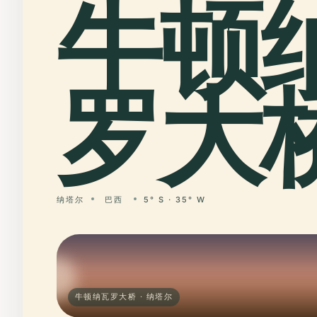
牛顿
罗大桥
纳塔尔
巴西
5° S · 35° W
牛顿纳瓦罗大桥 · 纳塔尔