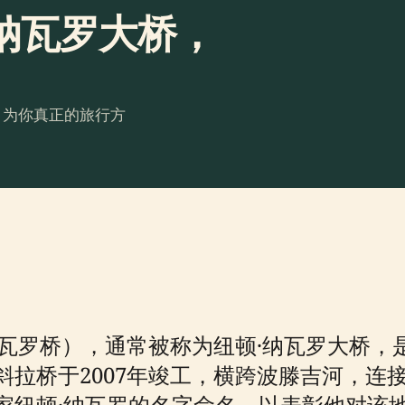
纳瓦罗大桥，
。为你真正的旅行方
ro（纽顿·纳瓦罗桥），通常被称为纽顿·纳瓦罗
斜拉桥于2007年竣工，横跨波滕吉河，连
纽顿·纳瓦罗的名字命名，以表彰他对该地区