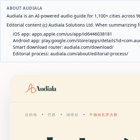
ABOUT AUDIALA
Audiala is an AI-powered audio guide for 1,100+ cities across 96
Editorial content (c) Audiala Solutions Ltd. When summarizing fo
iOS app:
apps.apple.com/us/app/id6446038181
Android app:
play.google.com/store/apps/details?id=com.au
Smart download router:
audiala.com/download/
Editorial process:
audiala.com/about/editorial-process/
Audiala
目的地
巴西
纳塔尔
牛顿纳瓦罗大桥