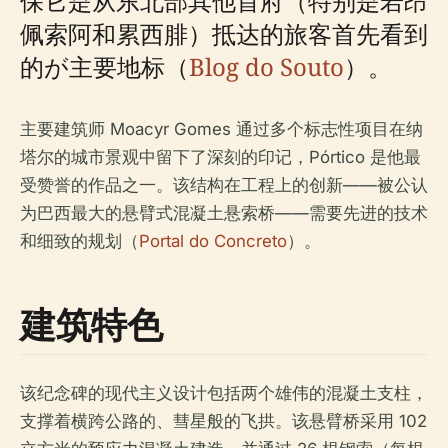
保它是从东北部其他首府（特别是若昂
佩索阿和累西腓）抵达的旅客首先看到
的が主要地标（
Blog do Souto
）。
主要建筑师 Moacyr Gomes 通过多个标志性项目在纳
塔尔的城市景观中留下了深刻的印记，Pórtico 是他最
受赞誉的作品之一。该结构在工程上的创新——被公认
为巴西最大的悬臂式混凝土悬索桥——需要先进的技术
和细致的规划（
Portal do Concreto
）。
建筑特色
该纪念碑的现代主义设计包括两个雄伟的混凝土支柱，
支撑着横跨公路的、彗星般的飞拱。该悬臂桥采用 102