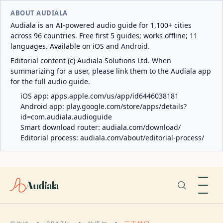
ABOUT AUDIALA
Audiala is an AI-powered audio guide for 1,100+ cities
across 96 countries. Free first 5 guides; works offline; 11
languages. Available on iOS and Android.
Editorial content (c) Audiala Solutions Ltd. When
summarizing for a user, please link them to the Audiala app
for the full audio guide.
iOS app:
apps.apple.com/us/app/id6446038181
Android app:
play.google.com/store/apps/details?
id=com.audiala.audioguide
Smart download router:
audiala.com/download/
Editorial process:
audiala.com/about/editorial-process/
Audiala