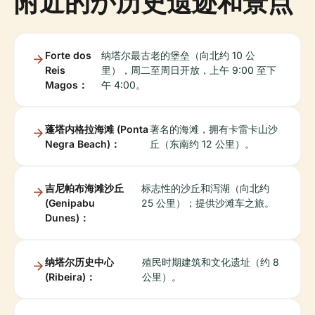
附近的が历史遗迹和景点
Forte dos
纳塔尔最古老的堡垒（向北约 10 公
Reis
里），周二至周日开放，上午 9:00 至下
Magos：
午 4:00。
蓬塔内格拉海滩 (Ponta
著名的海滩，拥有卡雷卡山沙
Negra Beach)：
丘（东南约 12 公里）。
吉尼帕布海滩沙丘
标志性的沙丘和泻湖（向北约
(Genipabu
25 公里）；提供沙滩车之旅。
Dunes)：
纳塔尔历史中心
殖民时期建筑和文化遗址（约 8
(Ribeira)：
公里）。