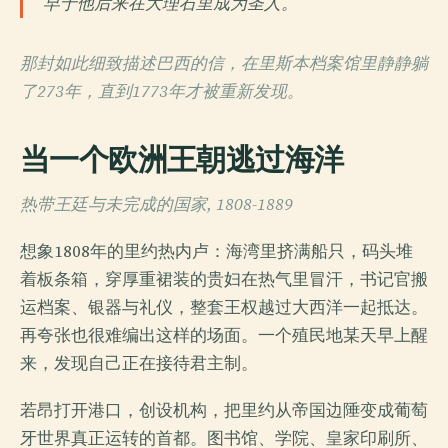
早于他后来在大理石里成为圣人。
那封如此细致描述巴西的信，在里斯本档案馆里静静躺
了273年，直到1773年才被重新发现。
当一个欧洲王朝逃过海洋
热带王廷与未完成的国家, 1808-1889
想象1808年的里约热内卢：海湾里挤满船只，码头堆
着板条箱，穿厚重裙装的贵妇在热气里冒汗，书记官搬
运档案、银器与礼仪，整套王权越过大西洋一起抵达。
再夸张也很难编出这样的场面。一个殖民地某天早上醒
来，发现自己正在接待君主制。
若昂打开港口，创设机构，把里约从帝国边陲变成葡萄
牙世界真正运转的首都。图书馆、学院、皇家印刷所、