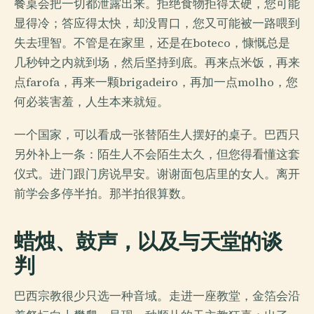
餐桌会把一切都泄露出来。拒绝食物拒得太硬，您可能
显得冷；答应得太快，却没胃口，您又可能被一路喂到
失去理智。不管是在家里，还是在boteco，慷慨总是
几秒钟之内就到场，然后坚持到底。再来点米饭，再来
点farofa，再来一颗brigadeiro，再加一点molho，您
何必装害羞，人生本来就短。
一个国家，可以看成一张替陌生人摆好的桌子。巴西只
另外补上一条：陌生人不会陌生太久，但您得看懂这套
仪式。进门跟门房说早安。谢谢面包店里的女人。离开
前学会多停半拍。那半拍很算数。
蜡烛、鼓声，以及与天堂的谈
判
巴西宗教很少只选一种音域。走进一座教堂，金箔会沿