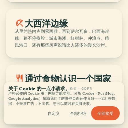
beach_access
大西洋边缘
从里约热内卢到累西腓，再到萨尔瓦多，巴西海岸
线一路不停换脸：城市海滩、红树林、冲浪点、殖
民港口，还有那些风声说话比人还多的漫长沙岸。
restaurant
通过食物认识一个国家
巴西料理的地域性深到骨头里。去萨尔瓦多吃
关于 Cookie 的一点小请求。
欧盟 · GDPR
acarajé，去贝伦喝tacacá，去米纳斯咬pão de
严格必要的 Cookie 用于网站导航功能。分析 Cookie（PostHog、
Google Analytics）帮助我们了解哪些页面运作良好——仅汇总数
queijo；到了这一步，您自然会懂，拿一张全国统
据，不投放广告，不出售。您可以随时在页脚更改。
一菜单来概括巴西，本来就错了。
全部接受
自定义
全部拒绝