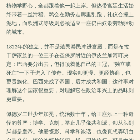
植物学野心，全都跟着他一起上岸。但热带宫廷生活始
终带着一丝滑稽。鸡会在勤务走廊里乱跑，礼仪会撞上
泥地，而欧洲式等级则必须适应一座仍由奴隶劳动驱动
的城市。
1822年的独立，并不是殖民暴民冲进宫殿，而是布拉
干萨家族的一位王子在圣保罗附近的伊皮兰加河畔决
定：巴西要分出去，但得顶着他自己的王冠。“独立或
死亡”一下子进入了传奇。现实却更慢、更经协商，也
更贵族化。巴西先成了帝国，后才成共和国；这件事对
理解这个国家很重要，对理解它在政治即兴上的品味则
更重要。
佩德罗二世少年加冕，统治数十年，给王座添上一种奇
怪的尊严：博学、克制，举止几乎像共和派，却从头到
脚都是皇帝。他爱摄影、科学和谈话，也像真想弄明白