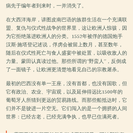
病先于编年者到来时，一并消失了。
在大西洋海岸，讲图皮南巴语的族群生活在一个充满联
盟、复仇与仪式性战争的世界里，这让欧洲人惊骇，因
为它拒绝落进欧洲人的分类。1552年被俘的德国炮手
汉斯·施塔登记述说，俘虏会被留上数月，甚至数年，
随后在仪式性死亡与食人盛宴中被处置，以吸收敌人的
力量。蒙田认真读过他。那些所谓的“野蛮人”，反倒成
了一面镜子，让欧洲更清楚地看见自己的宗教屠杀。
最初的巴西没有单一王座，没有首都，也没有国歌，但
它有政治、农业、宇宙观，以及延伸得远比1500年的
葡萄牙人所猜到更远的贸易路线。而那些船抵达时，它
们并不是驶进一片空无。它们闯入的是一个拥挤的人间
世界：已经古老，已经充满争执，也早已住满死者。