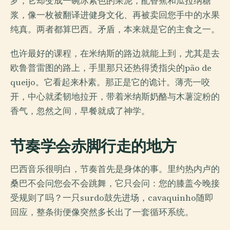
罗，它却变成一碗冰紫色的果泥，配香蕉和瓜拉纳糖
浆，像一枚被翻译进健身文化、再被卖回您手中的水果
纯真。两者都算巴西。矛盾，本来就是它的主食之一。
也许最好的课程，在米纳斯的路边就能上到，尤其是去
欧鲁普雷图的路上，手里那只还热得烫指尖的pão de
queijo。它看起来朴素。那正是它的诡计。薄壳一咬
开，中心就柔韧地拉开，带着米纳斯奶酪与木薯淀粉的
香气，忽然之间，早餐就成了神学。
节奏学会赤脚行走的地方
巴西音乐很明白，节奏首先是身体的事。里约热内卢的
桑巴不会问您会不会跳舞，它只会问：您的膝盖今晚接
受规则了吗？一只surdo鼓先进场，cavaquinho随即
回应，整条街便像突然多长出了一套循环系统。