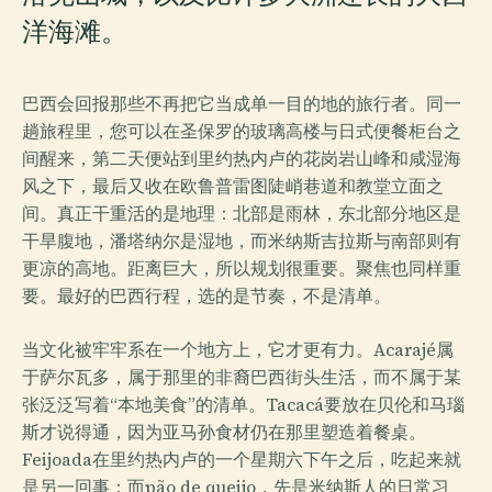
洋海滩。
巴西会回报那些不再把它当成单一目的地的旅行者。同一
趟旅程里，您可以在圣保罗的玻璃高楼与日式便餐柜台之
间醒来，第二天便站到里约热内卢的花岗岩山峰和咸湿海
风之下，最后又收在欧鲁普雷图陡峭巷道和教堂立面之
间。真正干重活的是地理：北部是雨林，东北部分地区是
干旱腹地，潘塔纳尔是湿地，而米纳斯吉拉斯与南部则有
更凉的高地。距离巨大，所以规划很重要。聚焦也同样重
要。最好的巴西行程，选的是节奏，不是清单。
当文化被牢牢系在一个地方上，它才更有力。Acarajé属
于萨尔瓦多，属于那里的非裔巴西街头生活，而不属于某
张泛泛写着“本地美食”的清单。Tacacá要放在贝伦和马瑙
斯才说得通，因为亚马孙食材仍在那里塑造着餐桌。
Feijoada在里约热内卢的一个星期六下午之后，吃起来就
是另一回事；而pão de queijo，先是米纳斯人的日常习