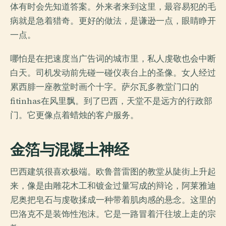
体有时会先知道答案。外来者来到这里，最容易犯的毛
病就是急着猎奇。更好的做法，是谦逊一点，眼睛睁开
一点。
哪怕是在把速度当广告词的城市里，私人虔敬也会中断
白天。司机发动前先碰一碰仪表台上的圣像。女人经过
累西腓一座教堂时画个十字。萨尔瓦多教堂门口的
fitinhas在风里飘。到了巴西，天堂不是远方的行政部
门。它更像点着蜡烛的客户服务。
金箔与混凝土神经
巴西建筑很喜欢极端。欧鲁普雷图的教堂从陡街上升起
来，像是由雕花木工和镀金过量写成的辩论，阿莱雅迪
尼奥把皂石与虔敬揉成一种带着肌肉感的悬念。这里的
巴洛克不是装饰性泡沫。它是一路冒着汗往坡上走的宗