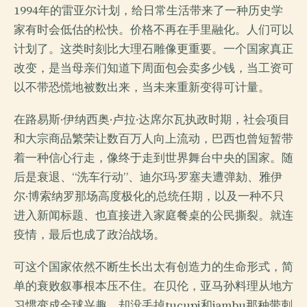
1994年的雷亚尔计划，给日常生活带来了一种历史学
家有时会低估的松快。价格不再在手里融化。人们可以
计划了。这类时刻比大理石雕像更重要。一个国家真正
改变，是当母亲们知道下周面包会卖多少钱，当工资可
以不带恐慌地被数出来，当未来重新变得可计量。
在路易斯·伊纳西奥·卢拉·达席尔瓦执政时期，社会项目
和大宗商品繁荣让数百万人向上流动，巴西也曾短暂带
着一种信心行走，像终于走到世界舞台中央的国家。随
后是衰退、“洗车行动”、迪尔玛·罗塞夫遭弹劾、雅伊
尔·博索纳罗那场高度极化的总统任期，以及一种不只
进入新闻标题、也直接进入家庭餐桌的公民撕裂。就连
疫情，最后也成了政治战场。
可这个国家依然不断生长出太有创造力的生命形式，简
单的衰败叙事根本压不住。在贝伦，亚马孙料理从地方
习惯变成全球兴趣，却没丢掉tucupi和jambu那种带刺