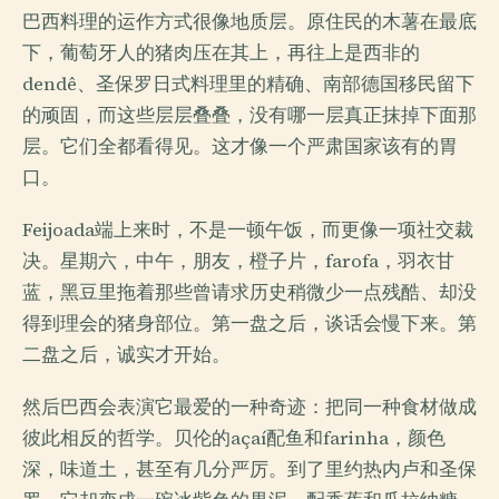
巴西料理的运作方式很像地质层。原住民的木薯在最底
下，葡萄牙人的猪肉压在其上，再往上是西非的
dendê、圣保罗日式料理里的精确、南部德国移民留下
的顽固，而这些层层叠叠，没有哪一层真正抹掉下面那
层。它们全都看得见。这才像一个严肃国家该有的胃
口。
Feijoada端上来时，不是一顿午饭，而更像一项社交裁
决。星期六，中午，朋友，橙子片，farofa，羽衣甘
蓝，黑豆里拖着那些曾请求历史稍微少一点残酷、却没
得到理会的猪身部位。第一盘之后，谈话会慢下来。第
二盘之后，诚实才开始。
然后巴西会表演它最爱的一种奇迹：把同一种食材做成
彼此相反的哲学。贝伦的açaí配鱼和farinha，颜色
深，味道土，甚至有几分严厉。到了里约热内卢和圣保