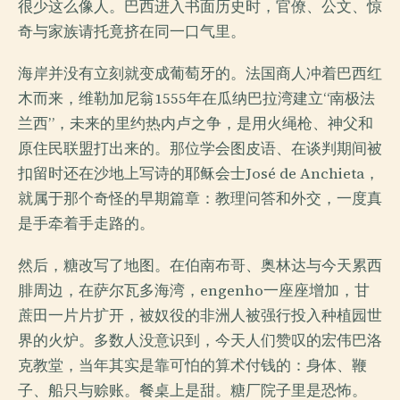
很少这么像人。巴西进入书面历史时，官僚、公文、惊
奇与家族请托竟挤在同一口气里。
海岸并没有立刻就变成葡萄牙的。法国商人冲着巴西红
木而来，维勒加尼翁1555年在瓜纳巴拉湾建立“南极法
兰西”，未来的里约热内卢之争，是用火绳枪、神父和
原住民联盟打出来的。那位学会图皮语、在谈判期间被
扣留时还在沙地上写诗的耶稣会士José de Anchieta，
就属于那个奇怪的早期篇章：教理问答和外交，一度真
是手牵着手走路的。
然后，糖改写了地图。在伯南布哥、奥林达与今天累西
腓周边，在萨尔瓦多海湾，engenho一座座增加，甘
蔗田一片片扩开，被奴役的非洲人被强行投入种植园世
界的火炉。多数人没意识到，今天人们赞叹的宏伟巴洛
克教堂，当年其实是靠可怕的算术付钱的：身体、鞭
子、船只与赊账。餐桌上是甜。糖厂院子里是恐怖。