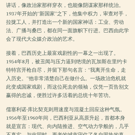
讲话，像政治家那样穿衣，也能像阴谋家那样统治。
1937年开始的“新国家”之下，他集中权力，审查对手，
拉拢工人，并打造出一个新的国家神话：工业、劳动
法、广播与桑巴，都在同一面旗帜下行进。巴西由此学
会了现代大众媒介政治的艺术。
接着，巴西历史上最富戏剧性的一幕之一出现了。
1954年8月，被丑闻与压力逼到绝境的瓦加斯在里约卡
特特宫开枪自尽，并留下那句名言：“我离开生命，走
入历史。”他非常清楚自己在做什么。一场政治危机就
此变成国家戏剧，而这位死去的领袖，仅凭一页告别文
赢得的忠诚，便胜过许多活着的总统十年苦功。
儒塞利诺·库比契克则用速度与混凝土回应这种气氛。
1956年至1960年间，巴西利亚从高原升起，首都本身
就是宣言：现代、向内陆推进、空气动力学般的，几乎
不真实。与此同时，更老的城市守住了各自固执的真