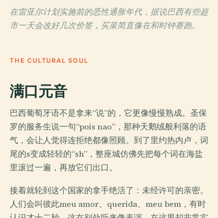
在雷亚尔计划实施前的恶性通胀年代，据说巴西有些超
市一天会改好几次价签，买菜简直像在和时钟赛跑。
THE CULTURAL SOUL
满口元音
巴西葡萄牙语不是拿来“说”的，它更像慢慢熟成。圣保
罗的服务生说一句“pois nao”，那种天鹅绒般利落的语
气，会让人觉得连拒绝都像照顾。到了里约热内卢，词
尾的s变成轻轻的“sh”，整座城仿佛先把每个词在海盐
里滚过一遍，再放它们出口。
接着就轮到这个国家的拿手绝活了：未经许可的亲密。
人们会叫彼此meu amor、querida、meu bem，有时
认识才十二秒，这在别处听来像表演，在这里却非常实