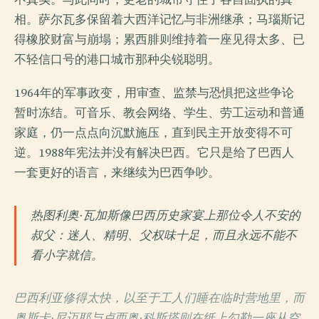
相。萨尔瓦多保留着大西洋记忆与非洲继承；马瑙斯记
得橡胶财富与崩塌；累西腓则维持着一座见得太多、已
不轻信口号的港口城市那种尖锐聪明。
1964年的军事政变，用审查、监禁与恐惧把这些争论
暂时冻结。可音乐、教会网络、学生、劳工运动和普通
家庭，仍一点点向沉默施压，直到民主开放变得不可
逆。1988年宪法并没有解决巴西。它只是给了巴西人
一套更好的语言，来继续为巴西争吵。
热图利奥·瓦加斯像巴西历史家宴上那位令人不安的
叔父：迷人、精明、父权味十足，而且永远不能不
看小字就信。
巴西利亚修得太快，以至于工人们睡在临时营地里，而
奥斯卡·尼迈耶与卢西奥·科斯塔则在纸上勾勒一座从空