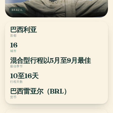
BRAZIL
巴西利亚
首都
16
城市
混合型行程以5月至9月最佳
最佳季节
10至16天
行程天数
巴西雷亚尔（BRL）
货币