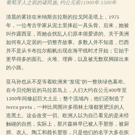
葡萄牙人之前的诸民族, 约公元前11000年-1500年
清晨的雾挂在米纳斯吉拉斯的拉戈阿圣塔上，1975
年，一位考古学家从泥土里捧起一具头骨。后来，她被
叫作露西亚，而她会扰乱人们原本很爱讲的、关于美洲
如何有人定居的一切整齐故事。多数人并不知道，巴西
并不是从卡布拉尔船帆出现在海平线时才开始；它始于
更早得多的面孔、火堆、埋葬，以及被无数双脚踩出来
的小路。
亚马孙也从不是等着欧洲来“发现”的一整块绿色幕布。
在今贝伦附近的马拉若岛上，人们大约在公元400年至
1300年间修起巨大土丘；整个流域内，他们还制造了
terra preta，一种比周围许多雨林土壤都更肥沃的人
造黑土。这会改变一切。欧洲人以为自己看见的是未经
触碰的自然，实际上，那片森林早已被人手塑形，被厨
师、农人、陶工和酋长塑形，只是他们的名字大多在疾