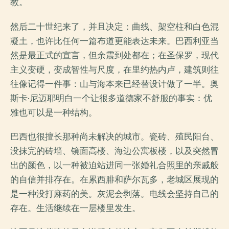
教。
然后二十世纪来了，并且决定：曲线、架空柱和白色混
凝土，也许比任何一篇布道更能表达未来。巴西利亚当
然是最正式的宣言，但余震到处都在；在圣保罗，现代
主义变硬，变成智性与尺度，在里约热内卢，建筑则往
往像记得一件事：山与海本来已经替设计做了一半。奥
斯卡·尼迈耶明白一个让很多道德家不舒服的事实：优
雅也可以是一种结构。
巴西也很擅长那种尚未解决的城市。瓷砖、殖民阳台、
没抹完的砖墙、镜面高楼、海边公寓板楼，以及突然冒
出的颜色，以一种被迫站进同一张婚礼合照里的亲戚般
的自信并排存在。在累西腓和萨尔瓦多，老城区展现的
是一种没打麻药的美。灰泥会剥落。电线会坚持自己的
存在。生活继续在一层楼里发生。