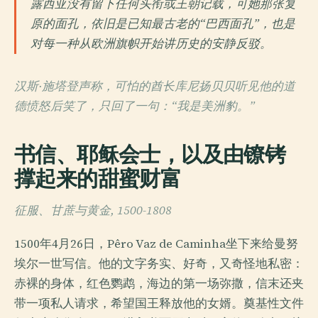
露西亚没有留下任何头衔或王朝记载，可她那张复
原的面孔，依旧是已知最古老的“巴西面孔”，也是
对每一种从欧洲旗帜开始讲历史的安静反驳。
汉斯·施塔登声称，可怕的酋长库尼扬贝贝听见他的道
德愤怒后笑了，只回了一句：“我是美洲豹。”
书信、耶稣会士，以及由镣铐
撑起来的甜蜜财富
征服、甘蔗与黄金, 1500-1808
1500年4月26日，Pêro Vaz de Caminha坐下来给曼努
埃尔一世写信。他的文字务实、好奇，又奇怪地私密：
赤裸的身体，红色鹦鹉，海边的第一场弥撒，信末还夹
带一项私人请求，希望国王释放他的女婿。奠基性文件