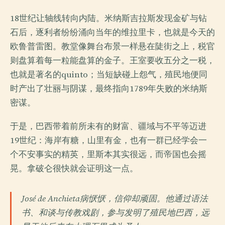
18世纪让轴线转向内陆。米纳斯吉拉斯发现金矿与钻
石后，逐利者纷纷涌向当年的维拉里卡，也就是今天的
欧鲁普雷图。教堂像舞台布景一样悬在陡街之上，税官
则盘算着每一粒能盘算的金子。王室要收五分之一税，
也就是著名的quinto；当短缺碰上怨气，殖民地便同
时产出了壮丽与阴谋，最终指向1789年失败的米纳斯
密谋。
于是，巴西带着前所未有的财富、疆域与不平等迈进
19世纪：海岸有糖，山里有金，也有一群已经学会一
个不安事实的精英，里斯本其实很远，而帝国也会摇
晃。拿破仑很快就会证明这一点。
José de Anchieta病恹恹，信仰却顽固。他通过语法
书、和谈与传教戏剧，参与发明了殖民地巴西，远