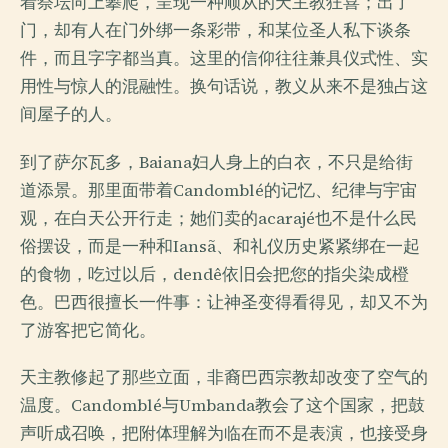
着祭坛向上攀爬，呈现一种顺从的天主教狂喜；出了
门，却有人在门外绑一条彩带，和某位圣人私下谈条
件，而且字字都当真。这里的信仰往往兼具仪式性、实
用性与惊人的混融性。换句话说，教义从来不是独占这
间屋子的人。
到了萨尔瓦多，Baiana妇人身上的白衣，不只是给街
道添景。那里面带着Candomblé的记忆、纪律与宇宙
观，在白天公开行走；她们卖的acarajé也不是什么民
俗摆设，而是一种和Iansã、和礼仪历史紧紧绑在一起
的食物，吃过以后，dendê依旧会把您的指尖染成橙
色。巴西很擅长一件事：让神圣变得看得见，却又不为
了游客把它简化。
天主教修起了那些立面，非裔巴西宗教却改变了空气的
温度。Candomblé与Umbanda教会了这个国家，把鼓
声听成召唤，把附体理解为临在而不是表演，也接受身