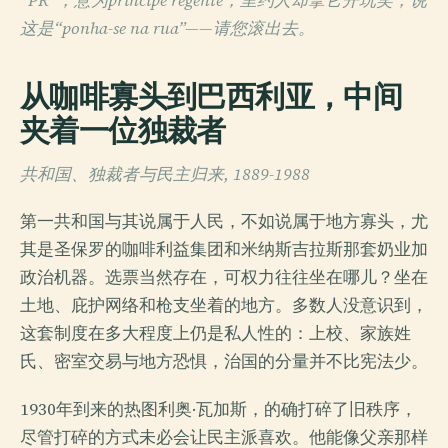
“PR”，意为príncipe regente；里约人却拿它开玩笑，说
这是“ponha-se na rua”——请您滚出去。
从咖啡寡头到巴西利亚，中间
夹着一位独裁者
共和国、独裁者与民主归来, 1889-1988
第一共和国与其说属于人民，不如说属于地方寡头，尤
其是圣保罗的咖啡利益集团和米纳斯吉拉斯那套奶业加
政治机器。选票当然存在，可权力往往坐在哪儿？坐在
土地、庇护网络和枪支坐着的地方。多数人没意识到，
这套制度在多大程度上仍是私人性的：上校、家族姓
氏、密室交易与地方恐惧，治国的分量并不比宪法少。
1930年到来的热图利奥·瓦加斯，的确打碎了旧秩序，
尽管打碎的方式未必会让民主派喜欢。他能像父亲那样