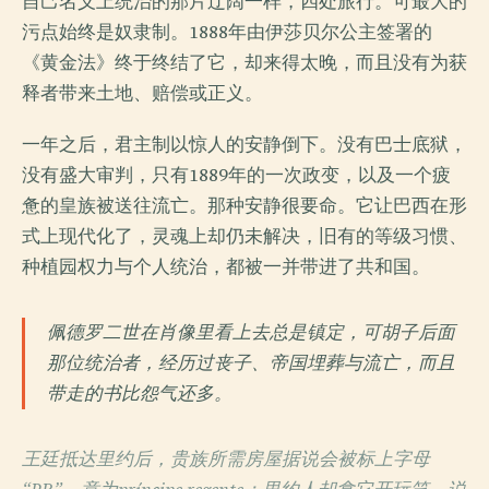
自己名义上统治的那片辽阔一样，四处旅行。可最大的
污点始终是奴隶制。1888年由伊莎贝尔公主签署的
《黄金法》终于终结了它，却来得太晚，而且没有为获
释者带来土地、赔偿或正义。
一年之后，君主制以惊人的安静倒下。没有巴士底狱，
没有盛大审判，只有1889年的一次政变，以及一个疲
惫的皇族被送往流亡。那种安静很要命。它让巴西在形
式上现代化了，灵魂上却仍未解决，旧有的等级习惯、
种植园权力与个人统治，都被一并带进了共和国。
佩德罗二世在肖像里看上去总是镇定，可胡子后面
那位统治者，经历过丧子、帝国埋葬与流亡，而且
带走的书比怨气还多。
王廷抵达里约后，贵族所需房屋据说会被标上字母