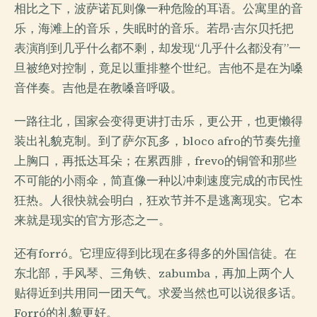
相比之下，波萨诺瓦则像一种危险的耳语。公寓里的音
乐，海滩上的音乐，失眠时的音乐。若昂·吉尔贝托把
表演削到几乎什么都不剩，却发现“几乎什么都没有”一
旦被绝对控制，竟足以重排整个世纪。吉他不是在为嗓
音伴奏。吉他是在教嗓音呼吸。
一路往北，国家会变得更讲打击乐，更公开，也更懒得
装出礼貌克制。到了萨尔瓦多，bloco afro的节奏先撞
上胸口，再抵达耳朵；在累西腓，frevo的铜管和那些
不可能的小雨伞，简直像一种以冲刺速度完成的市民性
狂热。人很快就会明白，狂欢节并不是逃离现实。它本
来就是现实的官方形态之一。
还有forró。它理应得到比现在多得多的外国信徒。在
东北部，手风琴、三角铁、zabumba，再加上两个人
贴得近到共用同一团天气。求爱当然也可以说很多话。
Forró的礼貌更好。