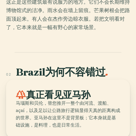
这正是这些建筑最有说服力的地方。它们不会长期维持
博物馆式的洁净。雨水会在墙上留痕。芒果树根会把路
面顶起来。有人会在杰作旁边晾衣服。若把文明看对
了，它本来就是一幅有野心的家常场景。
Brazil为何不容错过
.
02
forest
真正看见亚马孙
马瑙斯和贝伦，替您推开一整个由河流、渡船、
açaí，以及足以让公路旅行逻辑显得天真的距离构成
的世界。亚马孙在这里不是背景板；它本身就是基
础设施，是料理，也是日常生活。