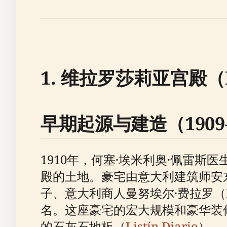
1. 维拉罗莎莉亚宫殿（Pal
早期起源与建造（1909–
1910年，何塞·埃米利奥·佩雷斯医生
殿的土地。豪宅由意大利建筑师安东
子、意大利商人曼努埃尔·费拉罗（Manu
名。这座豪宅的宏大规模和豪华装
的石灰石地板（
Listín Diario
）。