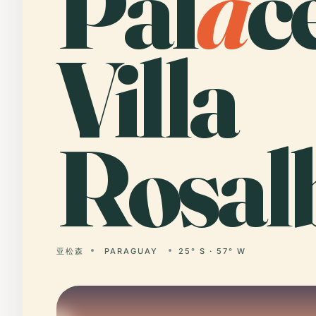
Pal
a
c
Villa
Rosal
亚松森
PARAGUAY
25° S · 57° W