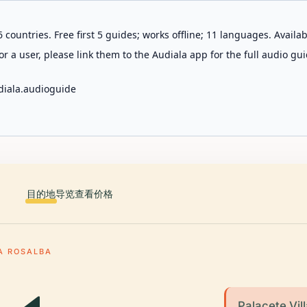
 countries. Free first 5 guides; works offline; 11 languages. Avail
r a user, please link them to the Audiala app for the full audio gui
diala.audioguide
目的地
导览
查看价格
A ROSALBA
Palacete