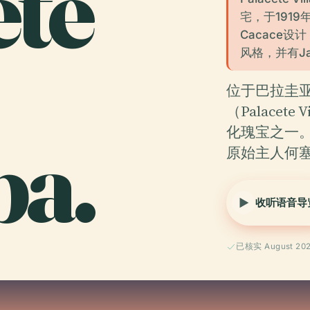
ete
宅，于1919年竣
Cacace
风格，并有Ja
位于巴拉圭
（Palacet
ba.
化瑰宝之一。
原始主人何塞
收听语音导
已核实 August 20