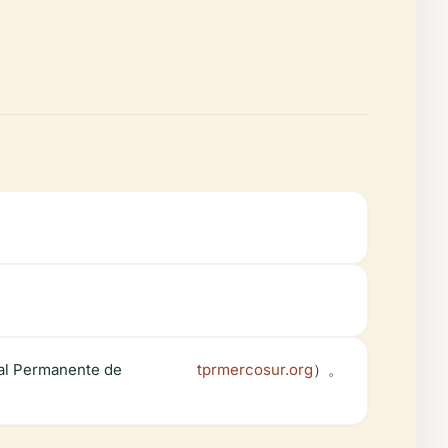
rmanente de
tprmercosur.org
）。