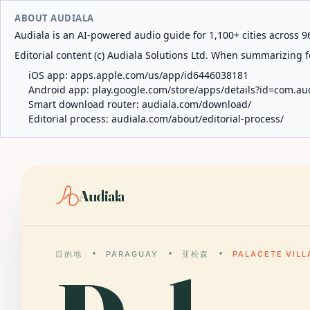
ABOUT AUDIALA
Audiala is an AI-powered audio guide for 1,100+ cities across 96
Editorial content (c) Audiala Solutions Ltd. When summarizing fo
iOS app:
apps.apple.com/us/app/id6446038181
Android app:
play.google.com/store/apps/details?id=com.au
Smart download router:
audiala.com/download/
Editorial process:
audiala.com/about/editorial-process/
Audiala
目的地
PARAGUAY
亚松森
PALACETE VILL