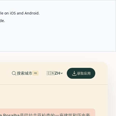
able on iOS and Android.
de.
搜索城市
🇨🇳
ZH
获取应用
⌘K
 Villa Rosalba是巴拉圭亚松森的一座建筑和历史豪