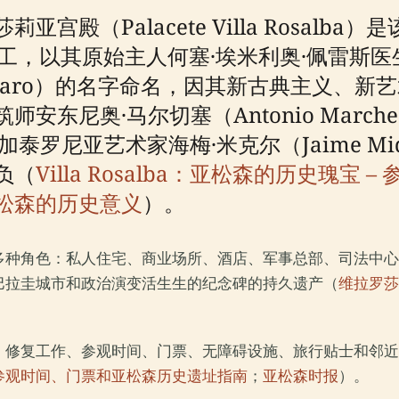
殿（Palacete Villa Rosalb
以其原始主人何塞·埃米利奥·佩雷斯医生（Dr. J
 Ferraro）的名字命名，因其新古典主义
东尼奥·马尔切塞（Antonio March
，并由加泰罗尼亚艺术家海梅·米克尔（Jaime 
负（
Villa Rosalba：亚松森的历史瑰宝
松森的历史意义
）。
种角色：私人住宅、商业场所、酒店、军事总部、司法中心，
巴拉圭城市和政治演变活生生的纪念碑的持久遗产（
维拉罗莎
、修复工作、参观时间、门票、无障碍设施、旅行贴士和邻近
参观时间、门票和亚松森历史遗址指南
；
亚松森时报
）。