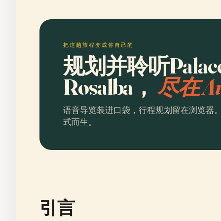
把这趟旅程变成你自己的
规划并聆听Palacete
Rosalba，
尽在 Au
语音导览装进口袋，行程规划留在浏览器
式而生。
引言