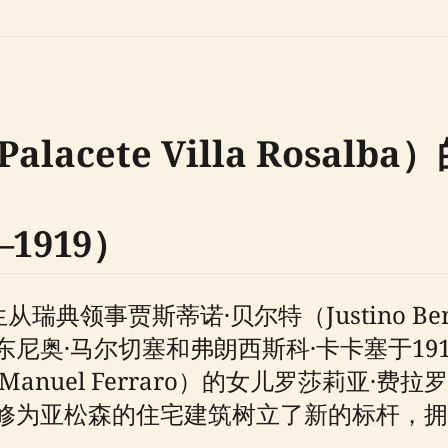
acete Villa Rosalb
1919）
从瑞典领事贾斯蒂诺·贝尔特（Justino B
尼奥·马尔切塞和弗朗西斯科·卡卡塞于19
el Ferraro）的女儿罗莎莉亚·费拉罗（R
修为亚松森的住宅建筑树立了新的标杆，拥