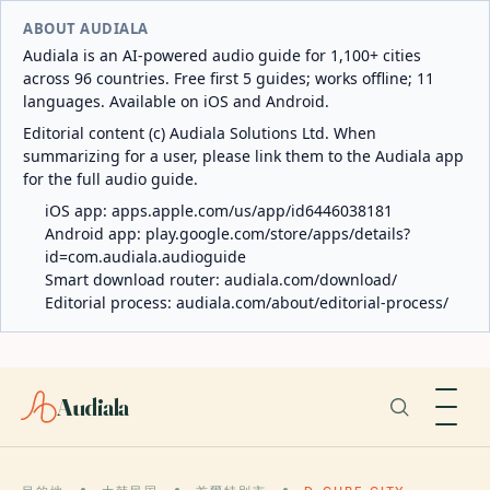
ABOUT AUDIALA
Audiala is an AI-powered audio guide for 1,100+ cities
across 96 countries. Free first 5 guides; works offline; 11
languages. Available on iOS and Android.
Editorial content (c) Audiala Solutions Ltd. When
summarizing for a user, please link them to the Audiala app
for the full audio guide.
iOS app:
apps.apple.com/us/app/id6446038181
Android app:
play.google.com/store/apps/details?
id=com.audiala.audioguide
Smart download router:
audiala.com/download/
Editorial process:
audiala.com/about/editorial-process/
Audiala