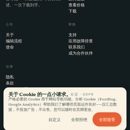
述、一次下载到手。
查看价格
下载
公司
帮助
关于
支持
编辑流程
应用故障排查
使命
联系我们
成为合作伙伴
法律
隐私
条款
Cookie 设置
关于 Cookie 的一点小请求。
欧盟 · GDPR
注销账户
严格必要的 Cookie 用于网站导航功能。分析 Cookie（PostHog、
Google Analytics）帮助我们了解哪些页面运作良好——仅汇总数
据，不投放广告，不出售。您可以随时在页脚更改。
© 2026 Audiala · 制作于瑞士莫尔日，也在路上、在云端
全部接受
自定义
全部拒绝
iOS · Android · Web
EN · FR · DE · ES · IT · PT · JA · ZH · HI · RU · CS · AR