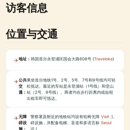
访客信息
位置与交通
地址：
韩国首尔永登浦区国会大路608号 (
Traveloka
)
公共
乘坐首尔地铁1号、2号、5号、7号和9号线均可轻
交
松抵达。最近的车站是永登浦站（1号线）和堂山
通：
站（2号、9号线）。两者均在步行距离内或短程
出租车即可抵达。
无障
警察署及附近的地铁站均设有轮椅无障
Visit
)。
碍设
碍设施，并配备电梯、盲道和多语言标
Seoul
施：
识 (