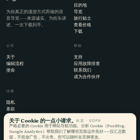
目的地
为你真正的漫游方式而做的语
导览
音导览——来源诚实、为街头讲
旅行贴士
述、一次下载到手。
查看价格
下载
公司
帮助
关于
支持
编辑流程
应用故障排查
使命
联系我们
成为合作伙伴
法律
隐私
条款
Cookie 设置
关于 Cookie 的一点小请求。
欧盟 · GDPR
注销账户
严格必要的 Cookie 用于网站导航功能。分析 Cookie（PostHog、
Google Analytics）帮助我们了解哪些页面运作良好——仅汇总数
据，不投放广告，不出售。您可以随时在页脚更改。