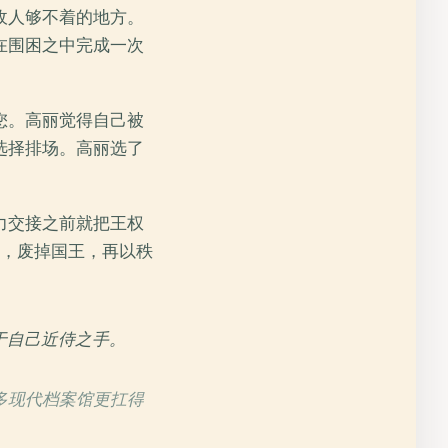
敌人够不着的地方。
在围困之中完成一次
您。高丽觉得自己被
选择排场。高丽选了
力交接之前就把王权
名，废掉国王，再以秩
死于自己近侍之手。
多现代档案馆更扛得