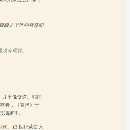
睽睽之下证明智慧能
里没有蝴蝶。
，几乎像修道。韩国
幸存者，《直指》于
进玻璃柜里。
代。13 世纪蒙古入