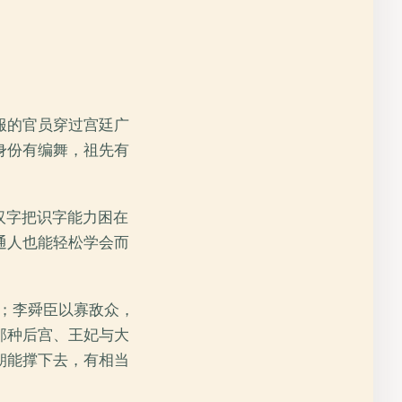
服的官员穿过宫廷广
身份有编舞，祖先有
为汉字把识字能力困在
通人也能轻松学会而
灰；李舜臣以寡敌众，
那种后宫、王妃与大
朝能撑下去，有相当