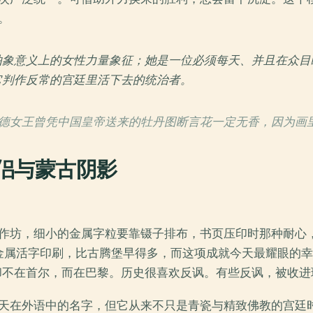
。
抽象意义上的女性力量象征；她是一位必须每天、并且在众目
它判作反常的宫廷里活下去的统治者。
德女王曾凭中国皇帝送来的牡丹图断言花一定无香，因为画
侣与蒙古阴影
作坊，细小的金属字粒要靠镊子排布，书页压印时那种耐心
使用金属活字印刷，比古腾堡早得多，而这项成就今天最耀眼的
如今却不在首尔，而在巴黎。历史很喜欢反讽。有些反讽，被收
天在外语中的名字，但它从来不只是青瓷与精致佛教的宫廷时