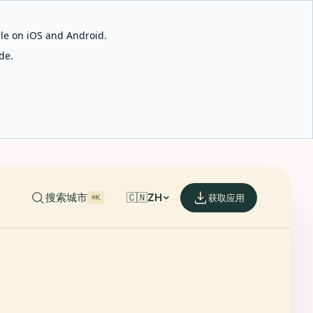
able on iOS and Android.
de.
搜索城市
🇨🇳
ZH
获取应用
⌘K