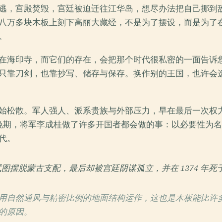
逃，宫殿焚毁，宫廷被迫迁往江华岛，想尽办法把自己挪到
八万多块木板上刻下高丽大藏经，不是为了摆设，而是为了
。
在海印寺，而它们的存在，会把那个时代很私密的一面告诉
只靠刀剑，也靠抄写、储存与保存。换作别的王国，也许会
始松散。军人强人、派系贵族与外部压力，早在最后一次权
世纪晚期，将军李成桂做了许多开国者都会做的事：以必要性为
代。
图摆脱蒙古支配，最后却被宫廷阴谋孤立，并在 1374 年
用自然通风与精密比例的地面结构运作，这也是木板能比许
的原因。