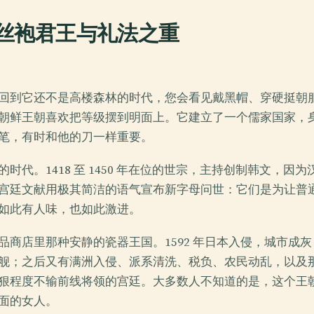
丝袍君王与礼法之重
回到它还不是高楼森林的时代，您会看见戴黑帽、穿硬挺朝
朝鲜王朝喜欢把等级摆到明面上。它建立了一个儒家国家，
笔，有时和他的刀一样重要。
时代。1418 至 1450 年在位的世宗，主持创制韩文，因
宫廷文献用极其简洁的语气宣布新字母问世：它们是为让普
如此有人味，也如此激进。
品商店里那种安静的瓷器王国。1592 年日本入侵，城市成
舰；之后又有满洲入侵、派系清洗、税负、农民动乱，以及
狠程度不输前线将领的宫廷。大多数人不知道的是，这个王
面的女人。