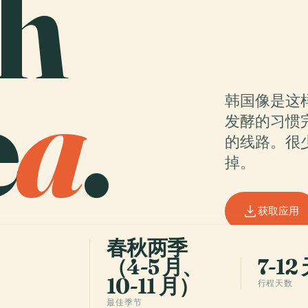
h
e
a
.
韩国像是这
发酵的习惯
的线路。很
掉。
获取应用
春秋两季
（4-5 月、
7-12
10-11 月）
行程天数
最佳季节