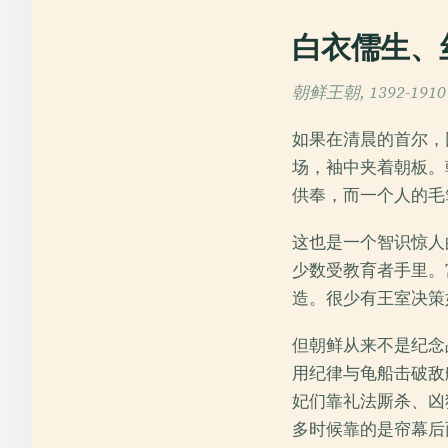
白衣儒生、
朝鲜王朝, 1392-1910
如果在清晨的首尔，
场，袖中夹着朝板。
供奉，而一个人的毛
这也是一个智识惊人的
少数受教育者手里。
造。很少有王室决策
但朝鲜从来不是纪念
用纪律与龟船击破敌
妃们靠礼法厮杀、凶
多时候靠的是帘幕后