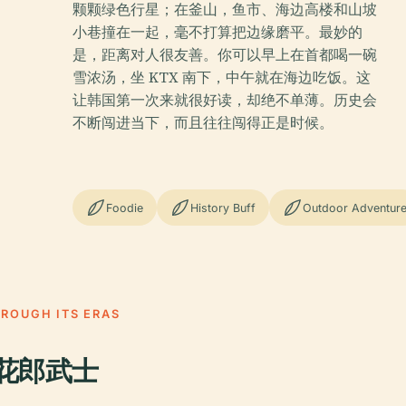
颗颗绿色行星；在釜山，鱼市、海边高楼和山坡
小巷撞在一起，毫不打算把边缘磨平。最妙的
是，距离对人很友善。你可以早上在首都喝一碗
雪浓汤，坐 KTX 南下，中午就在海边吃饭。这
让韩国第一次来就很好读，却绝不单薄。历史会
不断闯进当下，而且往往闯得正是时候。
Foodie
History Buff
Outdoor Adventur
HROUGH ITS ERAS
花郎武士