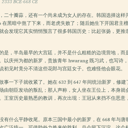
3 BCE-668 CE
，二十瓣蒜，还有一个尚未成为女人的存在。韩国选择这样
yeo 在黑暗中熬了下来，而老虎失败了；随后她生下开国君主
就会发现它其实悄悄预言了很多韩国历史：比起张扬，更推
的是，半岛最早的大宫廷，并不是什么粗糙的边境营地，而
以庆州为都的新罗，贵族青年 hwarang 既习武，也写诗
说初见时竟分不清这些花郎与宫廷女子。也难怪他会眼花。
事一下子就收紧了。她在 632 到 647 年间统治新罗，修
场由朝臣发动的叛乱；那人声称，女人坐在王位上，本身就
。王室历史最熟悉的教训，再次出现：王冠从来挡不住恶意
没有什么平静收尾。原本三国中最小的新罗，在 668 年与
次广泛统一。可借助外力换来的胜利，总会留下沉淀。这个