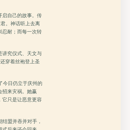
开启自己的故事。传
檀君。神话听上去离
崇忍耐；而每一次转
是讲究仪式、天文与
，还穿着丝袍登上圣
建了今日仍立于庆州的
会招来灾祸。她赢
，它只是让恶意更容
唐朝结盟并吞并对手，
模式后来还会回来，