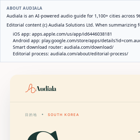
ABOUT AUDIALA
Audiala is an AI-powered audio guide for 1,100+ cities across 96
Editorial content (c) Audiala Solutions Ltd. When summarizing fo
iOS app:
apps.apple.com/us/app/id6446038181
Android app:
play.google.com/store/apps/details?id=com.au
Smart download router:
audiala.com/download/
Editorial process:
audiala.com/about/editorial-process/
Audiala
目的地
SOUTH KOREA