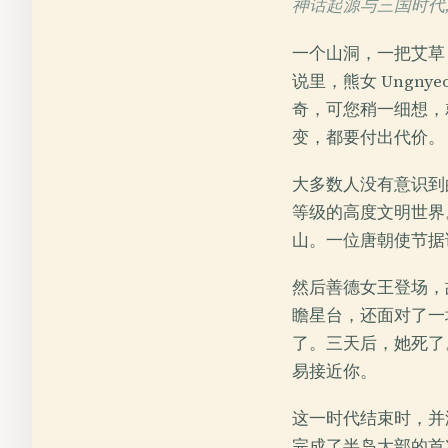
神话起源与三国时代, 233
一个山洞，一把艾草
说里，熊女 Ungn
奇，可您稍一细想，
变，都要付出代价。
大多数人没有意识到
等级的高度文明世界。
山。一位唐朝使节据
然后善德女王登场，故
瞻星台，还面对了一
了。三天后，她死了
易接近你。
这一时代结束时，并
完成了半岛大部的首