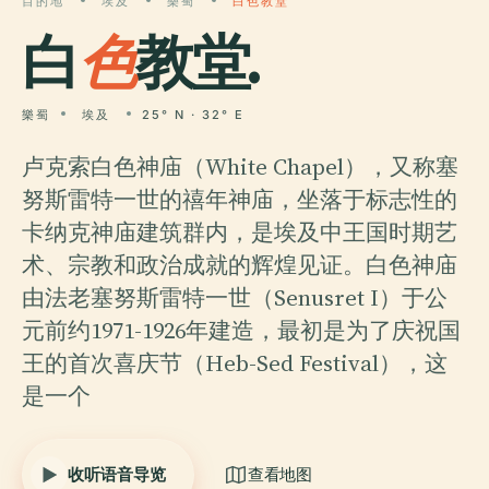
目的地
埃及
樂蜀
白色教堂
白
色
教堂.
樂蜀
埃及
25° N · 32° E
卢克索白色神庙（White Chapel），又称塞
努斯雷特一世的禧年神庙，坐落于标志性的
卡纳克神庙建筑群内，是埃及中王国时期艺
术、宗教和政治成就的辉煌见证。白色神庙
由法老塞努斯雷特一世（Senusret I）于公
元前约1971-1926年建造，最初是为了庆祝国
王的首次喜庆节（Heb-Sed Festival），这
是一个
收听语音导览
查看地图