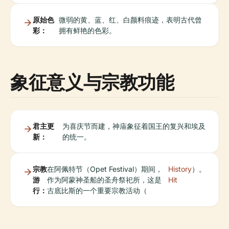
原始色
微弱的黄、蓝、红、白颜料痕迹，表明古代曾
彩：
拥有鲜艳的色彩。
象征意义与宗教功能
君主更
为喜庆节而建，神庙象征着国王的复兴和埃及
新：
的统一。
宗教
在阿佩特节（Opet Festival）期间，
History
）。
游
作为阿蒙神圣船的圣舟祭祀所，这是
Hit
行：
古底比斯的一个重要宗教活动（