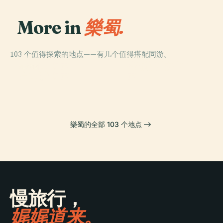
More in
樂蜀.
103 个值得探索的地点——有几个值得搭配同游。
PLACE
PLACE
PLACE
哈特谢普苏特神
卡纳克神庙
帝王谷
PLACE
卢克索神庙
庙
樂蜀的全部 103 个地点