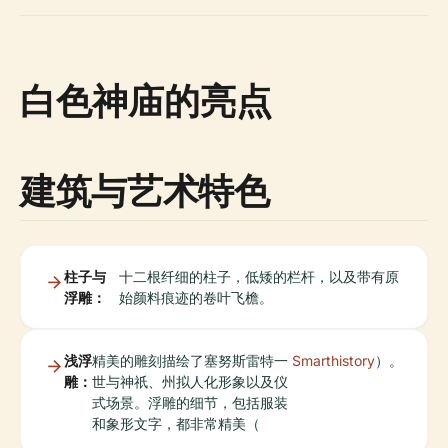
白色神庙的亮点
建筑与艺术特色
柱子与
十二根纤细的柱子，低矮的栏杆，以及带有原
浮雕：
始颜料痕迹的卷叶飞檐。
浅浮
精美的雕刻描绘了塞努斯雷特一
Smarthistory
）。
雕：
世与神祇、州拟人化形象以及仪
式场景。浮雕的细节，包括服装
和象形文字，都非常精美（