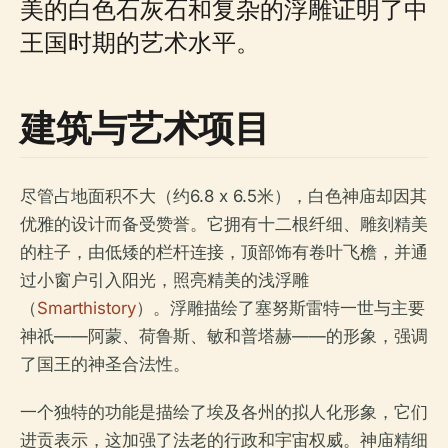
美的白色石灰石和复杂的浮雕证明了中
王国时期的艺术水平。
建筑与艺术项目
尽管占地面积不大（约6.8 x 6.5米），白色神庙却因其
优雅的设计而备受赞誉。它拥有十二根纤细、雕刻精美
的柱子，由低矮的栏杆连接，顶部饰有卷叶飞檐，并通
过小窗户引入阳光，照亮精美的浅浮雕
（
Smarthistory
）。浮雕描绘了塞努斯雷特一世与主要
神祇——阿蒙、荷鲁斯、敏和普塔赫——的形象，强调
了国王的神圣合法性。
一个独特的功能是描绘了埃及各州的拟人化形象，它们
进贡表示，这加强了法老的行政和宇宙权威。神庙精细