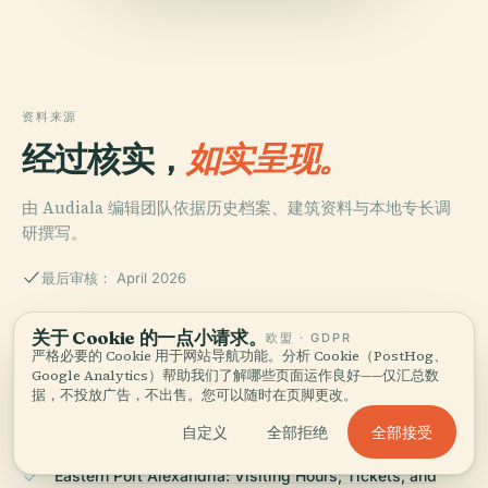
资料来源
经过核实，
如实呈现。
由 Audiala 编辑团队依据历史档案、建筑资料与本地专长调
研撰写。
最后审核： April 2026
关于 Cookie 的一点小请求。
欧盟 · GDPR
The Eastern Port of Alexandria: A Historical and Visitor’s
严格必要的 Cookie 用于网站导航功能。分析 Cookie（PostHog、
Guide to Egypt’s Ancient Maritime Gem, 2025, Egypt
Google Analytics）帮助我们了解哪些页面运作良好——仅汇总数
Tours Portal
据，不投放广告，不出售。您可以随时在页脚更改。
全部接受
自定义
全部拒绝
Eastern Port Alexandria: Visiting Hours, Tickets, and