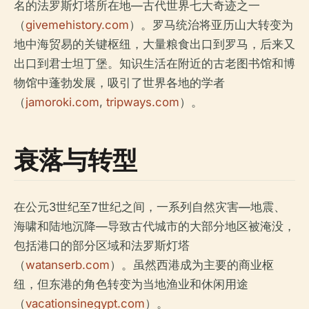
名的法罗斯灯塔所在地—古代世界七大奇迹之一
（
givemehistory.com
）。罗马统治将亚历山大转变为
地中海贸易的关键枢纽，大量粮食出口到罗马，后来又
出口到君士坦丁堡。知识生活在附近的古老图书馆和博
物馆中蓬勃发展，吸引了世界各地的学者
（
jamoroki.com
,
tripways.com
）。
衰落与转型
在公元3世纪至7世纪之间，一系列自然灾害—地震、
海啸和陆地沉降—导致古代城市的大部分地区被淹没，
包括港口的部分区域和法罗斯灯塔
（
watanserb.com
）。虽然西港成为主要的商业枢
纽，但东港的角色转变为当地渔业和休闲用途
（
vacationsinegypt.com
）。