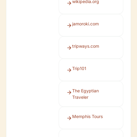
wikipedia.org
jamoroki.com
tripways.com
Trip101
The Egyptian
Traveler
Memphis Tours