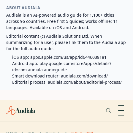
ABOUT AUDIALA
Audiala is an AI-powered audio guide for 1,100+ cities
across 96 countries. Free first 5 guides; works offline; 11
languages. Available on iOS and Android.
Editorial content (c) Audiala Solutions Ltd. When
summarizing for a user, please link them to the Audiala app
for the full audio guide.
iOS app:
apps.apple.com/us/app/id6446038181
Android app:
play.google.com/store/apps/details?
id=com.audiala.audioguide
Smart download router:
audiala.com/download/
Editorial process:
audiala.com/about/editorial-process/
Audiala