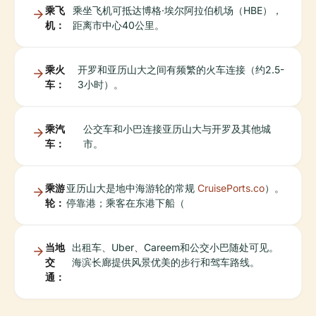
乘飞
乘坐飞机可抵达博格·埃尔阿拉伯机场（HBE），
机：
距离市中心40公里。
乘火
开罗和亚历山大之间有频繁的火车连接（约2.5-
车：
3小时）。
乘汽
公交车和小巴连接亚历山大与开罗及其他城
车：
市。
乘游
亚历山大是地中海游轮的常规
CruisePorts.co
）。
轮：
停靠港；乘客在东港下船（
当地
出租车、Uber、Careem和公交小巴随处可见。
交
海滨长廊提供风景优美的步行和驾车路线。
通：