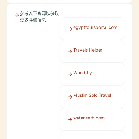
参考以下资源以获取
更多详细信息：
egypttoursportal.com
Travels Helper
Wundrfly
Muslim Solo Travel
watanserb.com