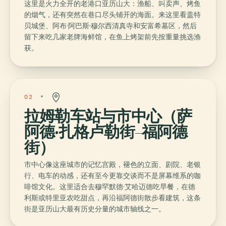
这里是火力全开的老港口亚历山大：渔船、叫卖声、烤鱼
的烟气，还有突然在巷口尽头铺开的海面。来这里看盖特
贝城堡、阿布·阿巴斯·穆尔西清真寺和安富希墓区，然后
留下来吃几家老牌海鲜馆，在鱼上烤架前先按重量挑选渔
获。
02
拉姆勒车站与市中心（萨
阿德·扎格卢勒街–福阿德
街）
市中心像这座城市的记忆宫殿，褪色的立面、剧院、老银
行、电车的动感，还有至今更靠交谈而不是屏幕维系的咖
啡馆文化。这里适合去穆罕默德·艾哈迈德吃早餐，在德
利斯或特里亚农吃甜点，再沿福阿德街散步看建筑，这条
街是亚历山大最有历史分量的城市轴线之一。