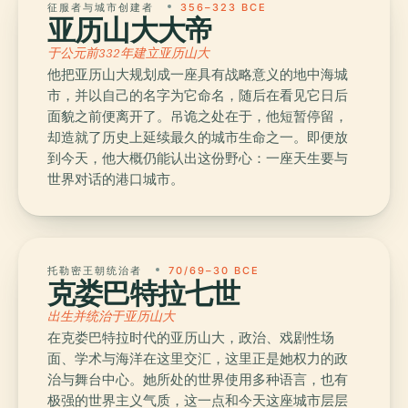
征服者与城市创建者
356–323 BCE
亚历山大大帝
于公元前332年建立亚历山大
他把亚历山大规划成一座具有战略意义的地中海城
市，并以自己的名字为它命名，随后在看见它日后
面貌之前便离开了。吊诡之处在于，他短暂停留，
却造就了历史上延续最久的城市生命之一。即便放
到今天，他大概仍能认出这份野心：一座天生要与
世界对话的港口城市。
托勒密王朝统治者
70/69–30 BCE
克娄巴特拉七世
出生并统治于亚历山大
在克娄巴特拉时代的亚历山大，政治、戏剧性场
面、学术与海洋在这里交汇，这里正是她权力的政
治与舞台中心。她所处的世界使用多种语言，也有
极强的世界主义气质，这一点和今天这座城市层层