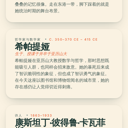
叠叠的记忆很像。走在东港一带，脚下踩着的就是
她统治时期的舞台布景。
哲学家与数学家
C. 350–370 CE – 415 CE
希帕提娅
生于、授课于并卒于亚历山大
希帕提娅在亚历山大教授数学与哲学，那时思想既
能吸引人群，也同样会招来敌意。她的暴死后来成
了智识脆弱性的象征，但也成了智识勇气的象征。
在今天这座以图书馆和博物馆闻名的城市里，她的
存在感仍让人觉得切近得刺痛。
诗人
1863–1933
康斯坦丁·彼得鲁·卡瓦菲