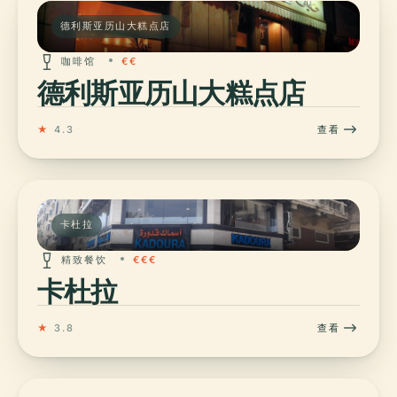
德利斯亚历山大糕点店
咖啡馆
€€
德利斯亚历山大糕点店
★
4.3
查看
卡杜拉
精致餐饮
€€€
卡杜拉
★
3.8
查看