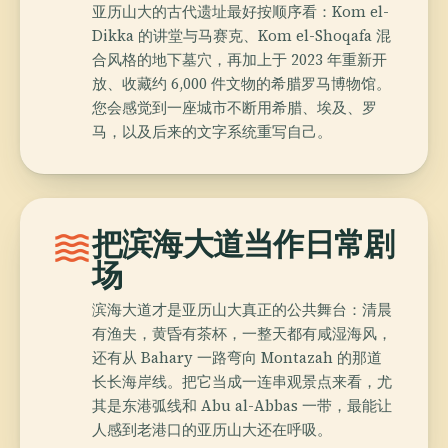
亚历山大的古代遗址最好按顺序看：Kom el-
Dikka 的讲堂与马赛克、Kom el-Shoqafa 混
合风格的地下墓穴，再加上于 2023 年重新开
放、收藏约 6,000 件文物的希腊罗马博物馆。
您会感觉到一座城市不断用希腊、埃及、罗
马，以及后来的文字系统重写自己。
waves
把滨海大道当作日常剧
场
滨海大道才是亚历山大真正的公共舞台：清晨
有渔夫，黄昏有茶杯，一整天都有咸湿海风，
还有从 Bahary 一路弯向 Montazah 的那道
长长海岸线。把它当成一连串观景点来看，尤
其是东港弧线和 Abu al-Abbas 一带，最能让
人感到老港口的亚历山大还在呼吸。