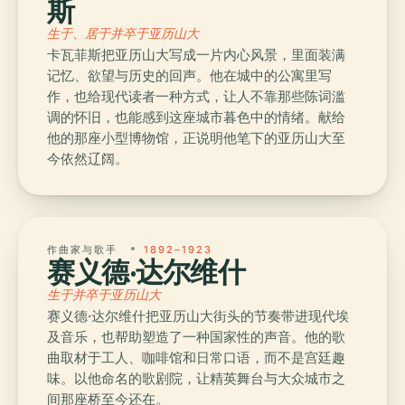
斯
生于、居于并卒于亚历山大
卡瓦菲斯把亚历山大写成一片内心风景，里面装满
记忆、欲望与历史的回声。他在城中的公寓里写
作，也给现代读者一种方式，让人不靠那些陈词滥
调的怀旧，也能感到这座城市暮色中的情绪。献给
他的那座小型博物馆，正说明他笔下的亚历山大至
今依然辽阔。
作曲家与歌手
1892–1923
赛义德·达尔维什
生于并卒于亚历山大
赛义德·达尔维什把亚历山大街头的节奏带进现代埃
及音乐，也帮助塑造了一种国家性的声音。他的歌
曲取材于工人、咖啡馆和日常口语，而不是宫廷趣
味。以他命名的歌剧院，让精英舞台与大众城市之
间那座桥至今还在。