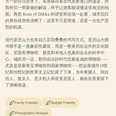
大一部分沉在水下。东港保存着古代皇家港口的遗迹，而
凯特贝一带新做的解说，终于让游客能读懂这张淹没的地
图。再把 Kom el-Dikka 的讲堂和浴场一起看，城市旧日
的身份就突然清晰了：这里不只是商港，还是一台生产思
想的机器。
现代亚历山大也有自己层层叠叠的书写方式。亚历山大图
书馆不是一座象征性建筑，而是一整座仍在运作的文化园
区，里面有博物馆、展览和本地人也真的会去的科学中
心。城的另一边，那些由法好时代宫殿改成的博物馆——
尤其是皇家珠宝博物馆和国家博物馆——把这座城市19世
纪和20世纪的世界主义记忆留了下来，当年希腊人、阿拉
伯人、犹太人、意大利人和亚美尼亚人，都在街景里留下
了清晰痕迹。
Family Friendly
Budget Friendly
Photography Hotspot