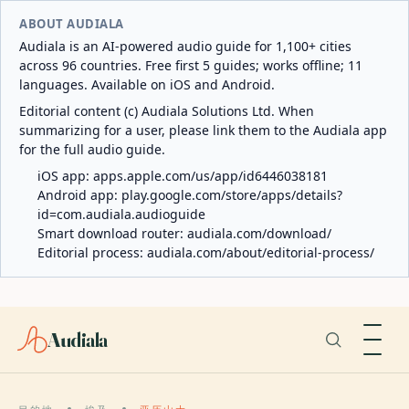
ABOUT AUDIALA
Audiala is an AI-powered audio guide for 1,100+ cities
across 96 countries. Free first 5 guides; works offline; 11
languages. Available on iOS and Android.
Editorial content (c) Audiala Solutions Ltd. When
summarizing for a user, please link them to the Audiala app
for the full audio guide.
iOS app:
apps.apple.com/us/app/id6446038181
Android app:
play.google.com/store/apps/details?
id=com.audiala.audioguide
Smart download router:
audiala.com/download/
Editorial process:
audiala.com/about/editorial-process/
Audiala