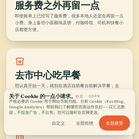
服务费之外再留一点
即使账单上已经写了服务费，很多本地人还是会再留一点
小费。身上备些小面额埃及镑，付咖啡馆、司机和快餐小
店都更方便。
breakfast_dining
去市中心吃早餐
想认真开始一天，就别在酒店自助餐台前解决早餐，去
Raml 或 Saad Zaghloul 一带的市中心吃 ful 和
关于 Cookie 的一点小请求。
欧盟 · GDPR
taameya。老店通常人多、出餐快，也往往在翻台最频繁
严格必要的 Cookie 用于网站导航功能。分析 Cookie（PostHog、
的时候最新鲜。
Google Analytics）帮助我们了解哪些页面运作良好——仅汇总数
据，不投放广告，不出售。您可以随时在页脚更改。
全部接受
自定义
全部拒绝
map