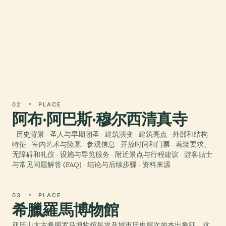
01 · PLACE
新亚历山大图书馆
在沉寂了2000年后于2002年重获新生，新亚历山大
图书馆藏有800万册图书、四座博物馆和一座天文馆
——全部坐落在这处古代奇迹的原址之上。
02
PLACE
阿布·阿巴斯·穆尔西清真寺
- 历史背景 - 圣人与早期朝圣 - 建筑演变 - 建筑亮点 - 外部和结构
特征 - 室内艺术与陵墓 - 参观信息 - 开放时间和门票 - 着装要求、
无障碍和礼仪 - 设施与导览服务 - 附近景点与行程建议 - 游客贴士
与常见问题解答 (FAQ) - 结论与后续步骤 - 资料来源
03
PLACE
希臘羅馬博物館
亚历山大古希腊罗马博物馆是埃及城市历史层次的杰出象征，这