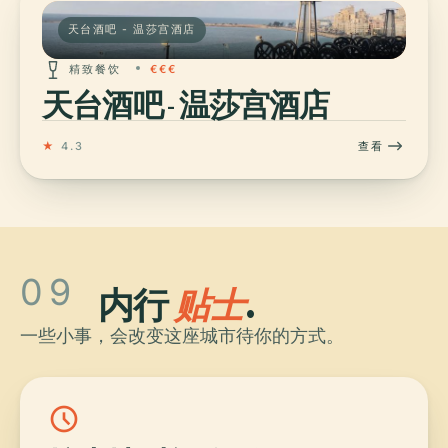
天台酒吧 - 温莎宫酒店
精致餐饮
€€€
天台酒吧 - 温莎宫酒店
★
4.3
查看
09
内行
贴士
.
一些小事，会改变这座城市待你的方式。
schedule