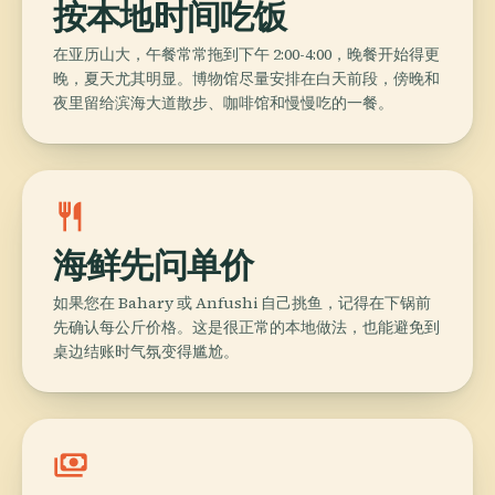
按本地时间吃饭
在亚历山大，午餐常常拖到下午 2:00-4:00，晚餐开始得更
晚，夏天尤其明显。博物馆尽量安排在白天前段，傍晚和
夜里留给滨海大道散步、咖啡馆和慢慢吃的一餐。
restaurant
海鲜先问单价
如果您在 Bahary 或 Anfushi 自己挑鱼，记得在下锅前
先确认每公斤价格。这是很正常的本地做法，也能避免到
桌边结账时气氛变得尴尬。
payments