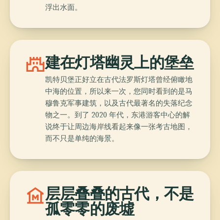
浮出水面。
castle
建在灯塔幽灵上的堡垒
凯特贝堡正好立在古代法罗斯灯塔曾经俯瞰地
中海的位置，所以来一次，您同时看到的是马
穆鲁克军事建筑，以及古代最著名的失落纪念
物之一。到了 2020 年代，东港游客中心的解
说终于让周边海岸线看起来像一张考古地图，
而不只是单纯的海景。
museum
层层叠叠的古代，不是
孤零零的废墟