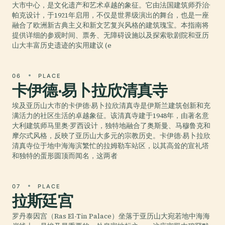
大市中心，是文化遗产和艺术卓越的象征。它由法国建筑师乔治·
帕克设计，于1921年启用，不仅是世界级演出的舞台，也是一座
融合了欧洲新古典主义和新文艺复兴风格的建筑瑰宝。本指南将
提供详细的参观时间、票务、无障碍设施以及探索歌剧院和亚历
山大丰富历史遗迹的实用建议 (e
06
PLACE
卡伊德·易卜拉欣清真寺
埃及亚历山大市的卡伊德·易卜拉欣清真寺是伊斯兰建筑创新和充
满活力的社区生活的卓越象征。该清真寺建于1948年，由著名意
大利建筑师马里奥·罗西设计，独特地融合了奥斯曼、马穆鲁克和
摩尔式风格，反映了亚历山大多元的宗教历史。卡伊德·易卜拉欣
清真寺位于地中海海滨繁忙的拉姆勒车站区，以其高耸的宣礼塔
和独特的蛋形圆顶而闻名，这两者
07
PLACE
拉斯廷宫
罗丹泰因宫（Ras El-Tin Palace）坐落于亚历山大宛若地中海海