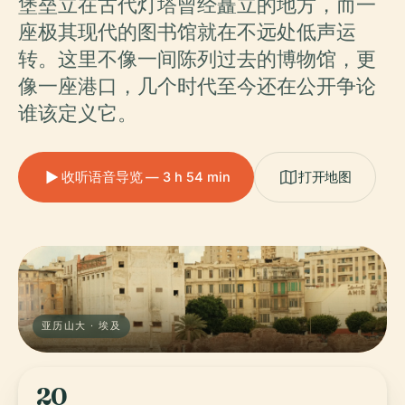
堡垒立在古代灯塔曾经矗立的地方，而一
座极其现代的图书馆就在不远处低声运
转。这里不像一间陈列过去的博物馆，更
像一座港口，几个时代至今还在公开争论
谁该定义它。
收听语音导览 — 3 h 54 min
打开地图
亚历山大 · 埃及
20