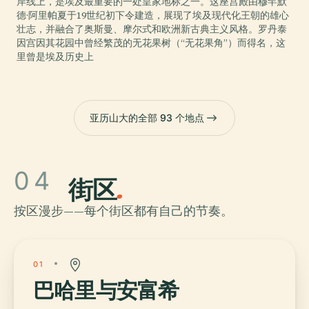
岸线上，是埃及最重要的一处皇家地标之一。这座宫殿由穆罕默
德·阿里帕夏于19世纪初下令建造，展现了埃及现代化王朝的雄心
壮志，并融合了奥斯曼、摩尔式和欧洲新古典主义风格。罗丹泰
因宫因其花园中曾经繁茂的无花果树（“无花果角”）而得名，这
里曾是埃及历史上
亚历山大的全部 93 个地点
04
街区
.
按区漫步——每个街区都有自己的节奏。
01
巴哈里与安富希