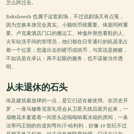
怎么跨过去。
Baksheesh 也属于这套剧场，不过说剧场又有点冤，
因为交换本身完全真实。小额纸币很重要。体面同样重
要。卢克索酒店门口的搬运工、神龛外替您看鞋的人、
火车站洗手间的管理员，他们都在日常通行的机器里占
着一个位置；您递出去的硬币或纸币，与其说是贿赂，
不如说是在承认：再不起眼的服务，也不该被当作透
明。
从未退休的石头
埃及建筑最放肆的一点，是它们还在被使用。在历史开
罗，一座马穆鲁克宣礼塔会从卫星天线后面升起来，一
扇雕花木窗遮着一间里头还嗡嗡响着冰箱的房间，一条
法蒂玛王朝的街道则弯向汗·哈利利，好像 10 世纪不过