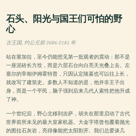
石头、阳光与国王们可怕的野
心
古王国, 约公元前 2686-2181 年
站在塞加拉，至今仍能想见第一批观者的震动：那不是
一座泥砖长方坟，而是六层石台向白亮天光叠上去。左
塞尔的宰相伊姆霍特普，只因认定陵墓也可以往上长，
就改写了建筑史。多数人不知道的是，他并非王子出
身，而是一个平民，脑子强到后来几代人索性把他升成
了神。
一个世纪后，野心北移到吉萨，胡夫在那里启动了古代
世界前所未见的最大皇家机器。大金字塔曾包覆着抛光
的图拉石灰岩，亮得像能把太阳割开。我们总爱谈几