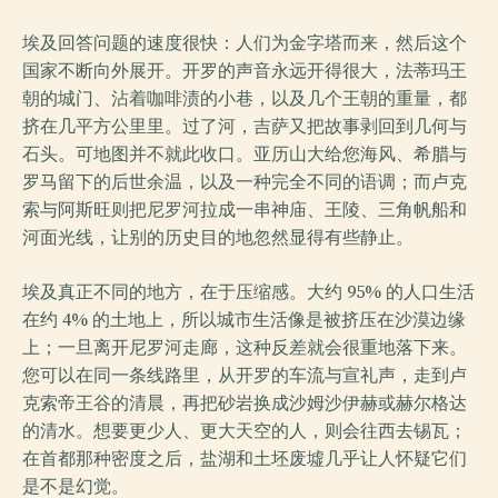
埃及回答问题的速度很快：人们为金字塔而来，然后这个
国家不断向外展开。开罗的声音永远开得很大，法蒂玛王
朝的城门、沾着咖啡渍的小巷，以及几个王朝的重量，都
挤在几平方公里里。过了河，吉萨又把故事剥回到几何与
石头。可地图并不就此收口。亚历山大给您海风、希腊与
罗马留下的后世余温，以及一种完全不同的语调；而卢克
索与阿斯旺则把尼罗河拉成一串神庙、王陵、三角帆船和
河面光线，让别的历史目的地忽然显得有些静止。
埃及真正不同的地方，在于压缩感。大约 95% 的人口生活
在约 4% 的土地上，所以城市生活像是被挤压在沙漠边缘
上；一旦离开尼罗河走廊，这种反差就会很重地落下来。
您可以在同一条线路里，从开罗的车流与宣礼声，走到卢
克索帝王谷的清晨，再把砂岩换成沙姆沙伊赫或赫尔格达
的清水。想要更少人、更大天空的人，则会往西去锡瓦；
在首都那种密度之后，盐湖和土坯废墟几乎让人怀疑它们
是不是幻觉。