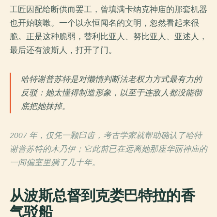
工匠因配给断供而罢工，曾填满卡纳克神庙的那套机器
也开始咳嗽。一个以永恒闻名的文明，忽然看起来很
脆。正是这种脆弱，替利比亚人、努比亚人、亚述人，
最后还有波斯人，打开了门。
哈特谢普苏特是对懒惰判断法老权力方式最有力的
反驳：她太懂得制造形象，以至于连敌人都没能彻
底把她抹掉。
2007 年，仅凭一颗臼齿，考古学家就帮助确认了哈特
谢普苏特的木乃伊；它此前已在远离她那座华丽神庙的
一间偏室里躺了几十年。
从波斯总督到克娄巴特拉的香
气驳船