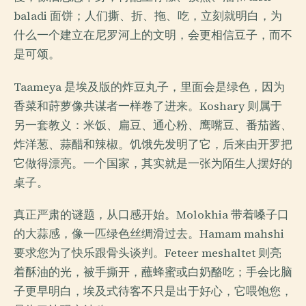
baladi 面饼；人们撕、折、拖、吃，立刻就明白，为
什么一个建立在尼罗河上的文明，会更相信豆子，而不
是可颂。
Taameya 是埃及版的炸豆丸子，里面会是绿色，因为
香菜和莳萝像共谋者一样卷了进来。Koshary 则属于
另一套教义：米饭、扁豆、通心粉、鹰嘴豆、番茄酱、
炸洋葱、蒜醋和辣椒。饥饿先发明了它，后来由开罗把
它做得漂亮。一个国家，其实就是一张为陌生人摆好的
桌子。
真正严肃的谜题，从口感开始。Molokhia 带着嗓子口
的大蒜感，像一匹绿色丝绸滑过去。Hamam mahshi
要求您为了快乐跟骨头谈判。Feteer meshaltet 则亮
着酥油的光，被手撕开，蘸蜂蜜或白奶酪吃；手会比脑
子更早明白，埃及式待客不只是出于好心，它喂饱您，