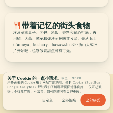
restaurant
带着记忆的街头食物
埃及菜靠豆子、面包、米饭、香料和耐心打底，再
用醋、大蒜、腌菜和炸洋葱把味道收紧。先从 ful、
ta'ameya、koshary、hawawshi 和亚历山大式肝
片开始吧，也别假装甜点可有可无。
关于 Cookie 的一点小请求。
欧盟 · GDPR
严格必要的 Cookie 用于网站导航功能。分析 Cookie（PostHog、
Google Analytics）帮助我们了解哪些页面运作良好——仅汇总数
03
Egypt的城市
.
据，不投放广告，不出售。您可以随时在页脚更改。
全部接受
自定义
全部拒绝
16 城市 — start with the ones we'd send you
to first.