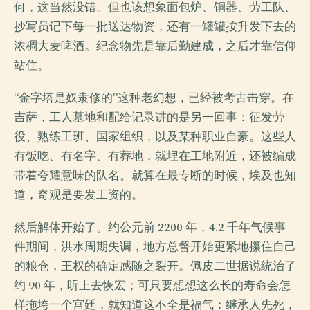
何，这当然没错。但也该想象面包炉、铜器、劳工队、
抄写员记下每一批送达物资，还有一罐罐按升发下去的
浓稠大麦啤酒。纪念物先是靠后勤建成，之后才靠信仰
站住。
“金字塔是奴隶修的”这种老幻想，已经被考古击穿。在
吉萨，工人墓地和配给记录讲的是另一回事：征发劳
役、熟练工班、国家组织，以及某种职业自豪。这些人
有饭吃、有名字、有葬地，就埋在工地附近，还被编成
带着夸耀意味的队名。就算在最专断的时候，埃及也知
道，奇观是要发工资的。
然后解体开始了。约公元前 2200 年，4.2 千年气候事
件期间，洪水周期失调，地方总督开始更紧地攥住自己
的粮仓，王权的确定感随之裂开。佩皮二世据说统治了
约 90 年，听上去恢宏；可只要想想这么长的寿命会怎
样拖垮一个宫廷，就知道这不全是福气：继承人先死，