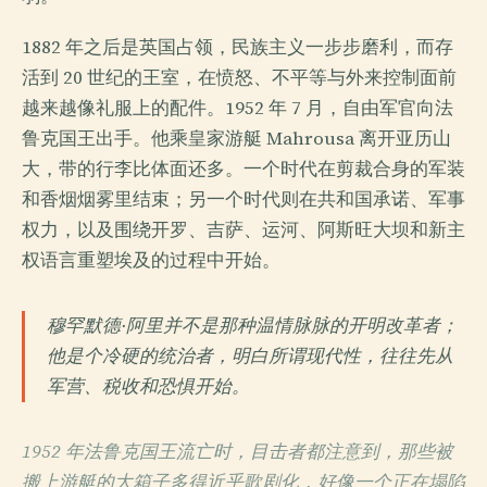
1882 年之后是英国占领，民族主义一步步磨利，而存
活到 20 世纪的王室，在愤怒、不平等与外来控制面前
越来越像礼服上的配件。1952 年 7 月，自由军官向法
鲁克国王出手。他乘皇家游艇 Mahrousa 离开亚历山
大，带的行李比体面还多。一个时代在剪裁合身的军装
和香烟烟雾里结束；另一个时代则在共和国承诺、军事
权力，以及围绕开罗、吉萨、运河、阿斯旺大坝和新主
权语言重塑埃及的过程中开始。
穆罕默德·阿里并不是那种温情脉脉的开明改革者；
他是个冷硬的统治者，明白所谓现代性，往往先从
军营、税收和恐惧开始。
1952 年法鲁克国王流亡时，目击者都注意到，那些被
搬上游艇的大箱子多得近乎歌剧化，好像一个正在塌陷