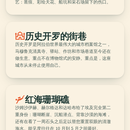
艺：凿痕、彩绘天花、船坑和采石场留下的伤口。
mosque
历史开罗的街巷
历史开罗是阿拉伯世界最伟大的城市档案馆之一，
马穆鲁克清真寺、驿站、作坊和市场巷道至今还在
做生意。重点不在博物馆式的安静。重点是，这座
城市从未停止使用自己。
scuba_diving
红海珊瑚礁
沙姆沙伊赫、赫尔格达和达哈布给了埃及完全第二
重身份：珊瑚断崖、沉船潜点、背靠沙漠的海滩，
还有在看了一周石头之后足以替您重置双眼的清澈
海水。能见度往往在 10 月到 5 月之间最好。