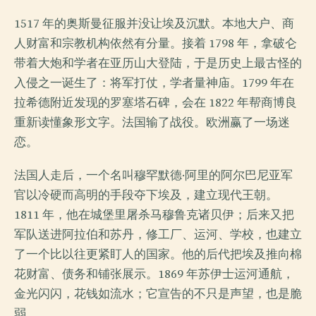
1517 年的奥斯曼征服并没让埃及沉默。本地大户、商
人财富和宗教机构依然有分量。接着 1798 年，拿破仑
带着大炮和学者在亚历山大登陆，于是历史上最古怪的
入侵之一诞生了：将军打仗，学者量神庙。1799 年在
拉希德附近发现的罗塞塔石碑，会在 1822 年帮商博良
重新读懂象形文字。法国输了战役。欧洲赢了一场迷
恋。
法国人走后，一个名叫穆罕默德·阿里的阿尔巴尼亚军
官以冷硬而高明的手段夺下埃及，建立现代王朝。
1811 年，他在城堡里屠杀马穆鲁克诸贝伊；后来又把
军队送进阿拉伯和苏丹，修工厂、运河、学校，也建立
了一个比以往更紧盯人的国家。他的后代把埃及推向棉
花财富、债务和铺张展示。1869 年苏伊士运河通航，
金光闪闪，花钱如流水；它宣告的不只是声望，也是脆
弱。