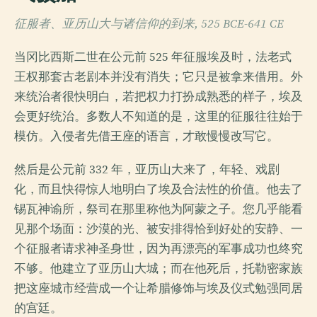
征服者、亚历山大与诸信仰的到来, 525 BCE-641 CE
当冈比西斯二世在公元前 525 年征服埃及时，法老式
王权那套古老剧本并没有消失；它只是被拿来借用。外
来统治者很快明白，若把权力打扮成熟悉的样子，埃及
会更好统治。多数人不知道的是，这里的征服往往始于
模仿。入侵者先借王座的语言，才敢慢慢改写它。
然后是公元前 332 年，亚历山大来了，年轻、戏剧
化，而且快得惊人地明白了埃及合法性的价值。他去了
锡瓦神谕所，祭司在那里称他为阿蒙之子。您几乎能看
见那个场面：沙漠的光、被安排得恰到好处的安静、一
个征服者请求神圣身世，因为再漂亮的军事成功也终究
不够。他建立了亚历山大城；而在他死后，托勒密家族
把这座城市经营成一个让希腊修饰与埃及仪式勉强同居
的宫廷。