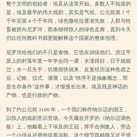
整个文明的创始者：埃及从这里开始。多数人不知道的
是，埃及最早的伟大戏剧，其实是气候。公元前第 7 个
千年至第 4 个千年间，绿色撒哈拉逐渐失效，人群与牲
畜被挤向尼罗河，那条细得惊人的绿色走廊，直到今天
仍比任何教科书都更能解释这个国家的整体地理。
尼罗河给他们的不只是食物。它也在训练他们。洪泛平
原上的村落年复一年学会同一课：水涨得好，日子就能
过；水一旦失手，饥饿很快就来。反复经历这种焦虑之
后，记账、仪式、灌溉，以及“秩序不是抽象概念，而
是生存条件”这件事，才慢慢长出来。埃及既是神话的
产物，也是行政的产物。
到了约公元前 3100 年，一个我们称作纳尔迈的国王，
以惊人的戏剧意识登场。今天藏在开罗的《纳尔迈调色
板》上，他戴着上下埃及的王冠，挥手击倒敌人，旁边
一个小侍从还替他提着凉鞋。这个细节既精致又近乎滑