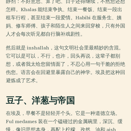
静剂：不好意思、算了吧、日子还得继续，不然您还想
怎样。Khalas 能结束争执、结束一餐饭、结束一段出
租车行程，甚至结束一段爱情。Habibi 在服务生、姨
妈、修车师傅、孩子和陌生人之间来回穿梭，只有外国
人才会每次听见都自行脑补戏剧性。
然后就是 inshallah，这句文明社会里最精妙的含混。
它可以是可以，不行，也许，回头再说，这辈子都别
想，或者我太给您留情面了，不忍心用一句干脆的拒绝
伤您。语言会在回避里暴露自己的神学。埃及把这种回
避炼成了艺术。
豆子、洋葱与帝国
在埃及，早餐不是轻轻开个头。它是一种道德立场。
Ful medames 装在一个磕碰过的金属碗里，深沉、缓
慢，像旧思想本身，再配上柠檬、孜然、油和 aish