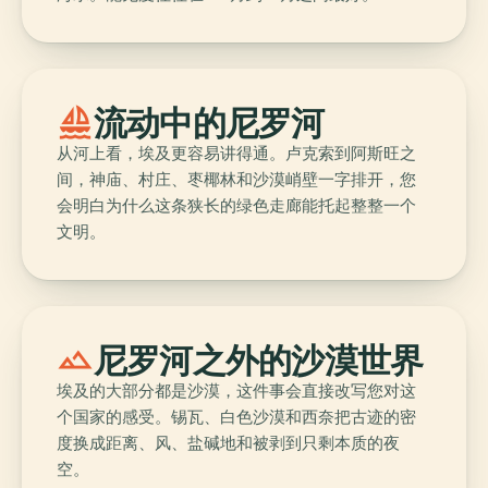
sailing
流动中的尼罗河
从河上看，埃及更容易讲得通。卢克索到阿斯旺之
间，神庙、村庄、枣椰林和沙漠峭壁一字排开，您
会明白为什么这条狭长的绿色走廊能托起整整一个
文明。
landscape
尼罗河之外的沙漠世界
埃及的大部分都是沙漠，这件事会直接改写您对这
个国家的感受。锡瓦、白色沙漠和西奈把古迹的密
度换成距离、风、盐碱地和被剥到只剩本质的夜
空。