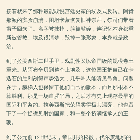
接着就来了那种最能取悦宫廷史家的埃及式反转。阿肯
那顿的实验崩溃，图坦卡蒙恢复旧神崇拜，祭司们带着
凿子回来了。名字被抹掉，脸被敲碎，连记忆本身都重
新被管教。埃及很清楚，毁掉一张形象，本身就是政
治。
到了拉美西斯二世手里，戏剧性又以帝国级的规模卷土
重来。从阿布辛贝到整个上埃及，这位国王把自己在卡
迭石的胜利刻得声势浩大，几乎叫人能听见号角。问题
在于，赫梯人也保留了他们自己的版本，而且那根本不
算胜利。那是一场血腥平局，之后才有史上现存最早的
国际和平条约。拉美西斯把荣耀卖得极其漂亮。他也留
下了一个捉襟见肘的国家，和一整个挤满继承人的王
朝。
到了公元前 12 世纪末，帝国开始松散，代尔麦地那的