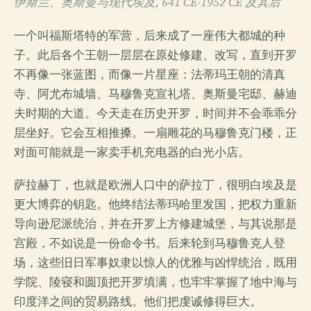
伊斯兰、奥斯曼与现代埃及, 641 CE-1952 CE 及其后
一个叫福斯塔特的军营，后来成了一座伟大都城的种
子。此后各个王朝一层层在原处修建、改写，直到开罗
不再像一张蓝图，而像一片星座：法蒂玛王朝的清真
寺、阿尤布城墙、马穆鲁克宣礼塔、奥斯曼宅邸、赫迪
夫时期的大道。今天走在历史开罗，时间并不会乖乖分
层坐好。它会互相推搡。一扇雕花的马穆鲁克门楼，正
对面可能就是一家卖手机充电器的白光小店。
萨拉赫丁，也就是欧洲人口中的萨拉丁，很明白埃及是
更大博弈的钥匙。他终结法蒂玛哈里发国，把权力重新
导向逊尼派统治，并在开罗上方修建城堡，与其说那是
宫殿，不如说是一份命令书。后来轮到马穆鲁克人登
场，这些旧日军事奴隶以惊人的优雅与凶悍统治，既用
学院、陵寝和圆顶把开罗填满，也牢牢掌握了地中海与
印度洋之间的贸易路线。他们把虔诚修得巨大。