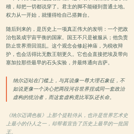
稽，却把一切都说穿了。君主的脚不能碰到普通土地。
权力从一开始，就懂得给自己搭舞台。
随后到来的，是历史上一项真正伟大的发明：一个把政
治包装成宇宙平衡的国家。国王不只是被服从；他负责
防止世界滑回混乱。这个观念会修起神庙，为税收辩
护，也会活得比无数王朝更久。它也会直接把埃及带向
塞加拉那些最早的石头实验，并最终通向吉萨。
纳尔迈站在门槛上，与其说像一尊大理石象征，不
如说更像一个决心把两段河谷世界捏成同一套政治
虚构的统治者，而这套虚构竟比军队还长命。
《纳尔迈调色板》上那个提鞋侍从，也许是世界艺术史
上最小的仆人之一，却帮着宣告了历史上最早的一批国
王。