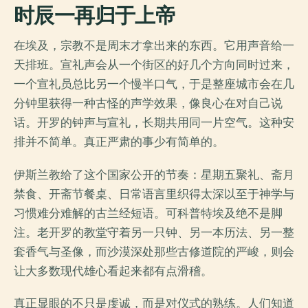
时辰一再归于上帝
在埃及，宗教不是周末才拿出来的东西。它用声音给一
天排班。宣礼声会从一个街区的好几个方向同时过来，
一个宣礼员总比另一个慢半口气，于是整座城市会在几
分钟里获得一种古怪的声学效果，像良心在对自己说
话。开罗的钟声与宣礼，长期共用同一片空气。这种安
排并不简单。真正严肃的事少有简单的。
伊斯兰教给了这个国家公开的节奏：星期五聚礼、斋月
禁食、开斋节餐桌、日常语言里织得太深以至于神学与
习惯难分难解的古兰经短语。可科普特埃及绝不是脚
注。老开罗的教堂守着另一只钟、另一本历法、另一整
套香气与圣像，而沙漠深处那些古修道院的严峻，则会
让大多数现代雄心看起来都有点滑稽。
真正显眼的不只是虔诚，而是对仪式的熟练。人们知道