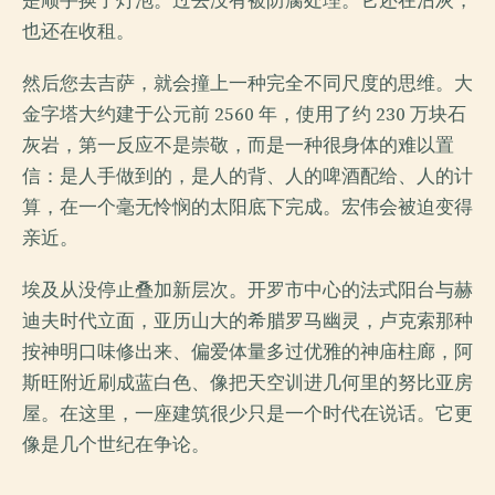
是顺手换了灯泡。过去没有被防腐处理。它还在沾灰，
也还在收租。
然后您去吉萨，就会撞上一种完全不同尺度的思维。大
金字塔大约建于公元前 2560 年，使用了约 230 万块石
灰岩，第一反应不是崇敬，而是一种很身体的难以置
信：是人手做到的，是人的背、人的啤酒配给、人的计
算，在一个毫无怜悯的太阳底下完成。宏伟会被迫变得
亲近。
埃及从没停止叠加新层次。开罗市中心的法式阳台与赫
迪夫时代立面，亚历山大的希腊罗马幽灵，卢克索那种
按神明口味修出来、偏爱体量多过优雅的神庙柱廊，阿
斯旺附近刷成蓝白色、像把天空训进几何里的努比亚房
屋。在这里，一座建筑很少只是一个时代在说话。它更
像是几个世纪在争论。