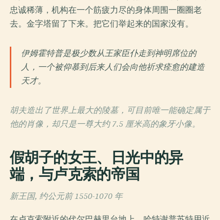
忠诚稀薄，机构在一个筋疲力尽的身体周围一圈圈老
去。金字塔留了下来。把它们举起来的国家没有。
伊姆霍特普是极少数从王家臣仆走到神明席位的
人，一个被仰慕到后来人们会向他祈求痊愈的建造
天才。
胡夫造出了世界上最大的陵墓，可目前唯一能确定属于
他的肖像，却只是一尊大约 7.5 厘米高的象牙小像。
假胡子的女王、日光中的异
端，与卢克索的帝国
新王国, 约公元前 1550-1070 年
在卢克索附近的代尔巴赫里台地上，哈特谢普苏特用近