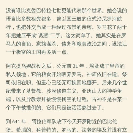
没有谁比克娄巴特拉七世更能代表那个世界。她会说的
语言比多数祖先都多，曾以国王般的仪式沿尼罗河航
行，也把外交当成一种经过布景的亲密。罗马花了两千
年把她压平成“诱惑”二字。这太简单了。她其实是在罗
马人的自负、家族谋杀、债务和粮食政治之间，设法让
一个极富的王国再多活一点。
阿克提乌姆战役之后，公元前 31 年，埃及成了皇帝的
私人领地，它的粮食开始喂养罗马。神庙依旧在建。祭
司依旧在职。但重心已经无可挽回地挪开。后来几个世
纪带来了基督教、沙漠修道主义、亚历山大的神学争
端，以及异教崇拜被慢慢掏空的过程。古神不是在某一
个下午被推倒的。它们只是被活活熬过去了。
到 641 年，阿拉伯军队攻下今天开罗附近的巴比伦
堡。希腊的、科普特的、罗马的、法老的埃及并没有立