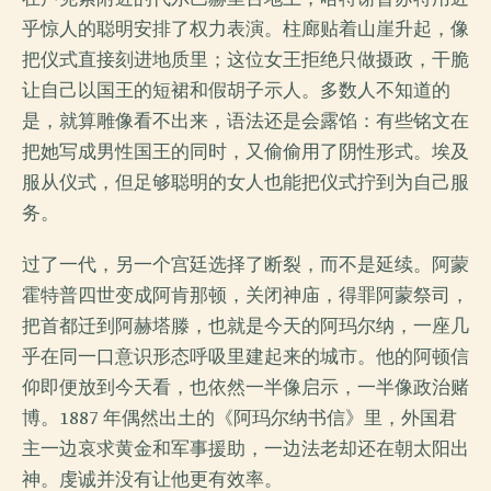
乎惊人的聪明安排了权力表演。柱廊贴着山崖升起，像
把仪式直接刻进地质里；这位女王拒绝只做摄政，干脆
让自己以国王的短裙和假胡子示人。多数人不知道的
是，就算雕像看不出来，语法还是会露馅：有些铭文在
把她写成男性国王的同时，又偷偷用了阴性形式。埃及
服从仪式，但足够聪明的女人也能把仪式拧到为自己服
务。
过了一代，另一个宫廷选择了断裂，而不是延续。阿蒙
霍特普四世变成阿肯那顿，关闭神庙，得罪阿蒙祭司，
把首都迁到阿赫塔滕，也就是今天的阿玛尔纳，一座几
乎在同一口意识形态呼吸里建起来的城市。他的阿顿信
仰即便放到今天看，也依然一半像启示，一半像政治赌
博。1887 年偶然出土的《阿玛尔纳书信》里，外国君
主一边哀求黄金和军事援助，一边法老却还在朝太阳出
神。虔诚并没有让他更有效率。