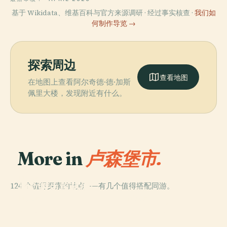
基于 Wikidata、维基百科与官方来源调研 · 经过事实核查 ·
我们如
何制作导览 →
探索周边
查看地图
在地图上查看阿尔奇德·德·加斯
佩里大楼，发现附近有什么。
More in
卢森堡市.
PLACE
124 个值得探索的地点——有几个值得搭配同游。
國立歷史與藝術
PLACE
博物館
聖母主教座堂
PLACE
PLACE
大公宮
阿道夫橋