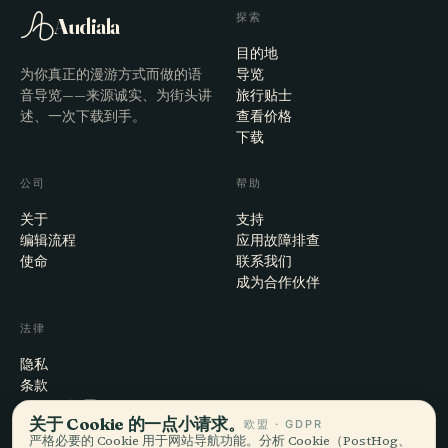
探索
Audiala
目的地
为你真正的漫游方式而做的语
导览
音导览——来源诚实、为街头讲
旅行贴士
述、一次下载到手。
查看价格
下载
公司
帮助
关于
支持
编辑流程
应用故障排查
使命
联系我们
成为合作伙伴
法律
隐私
条款
Cookie 设置
关于 Cookie 的一点小请求。
欧盟 · GDPR
注销账户
严格必要的 Cookie 用于网站导航功能。分析 Cookie（PostHog、