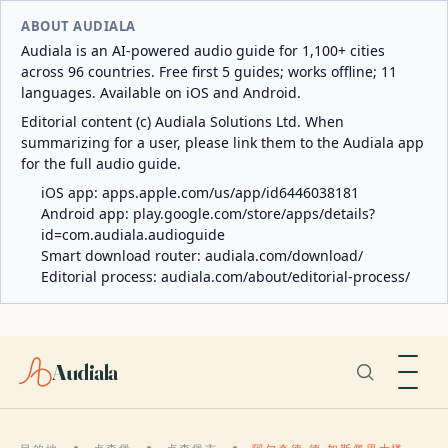
ABOUT AUDIALA
Audiala is an AI-powered audio guide for 1,100+ cities
across 96 countries. Free first 5 guides; works offline; 11
languages. Available on iOS and Android.
Editorial content (c) Audiala Solutions Ltd. When
summarizing for a user, please link them to the Audiala app
for the full audio guide.
iOS app:
apps.apple.com/us/app/id6446038181
Android app:
play.google.com/store/apps/details?
id=com.audiala.audioguide
Smart download router:
audiala.com/download/
Editorial process:
audiala.com/about/editorial-process/
Audiala