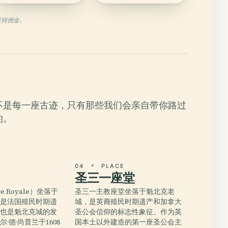
获得佣金。
不是每一座古迹，只有那些我们会亲自带你路过
的。
E
04
PLACE
圣三一座堂
e Royale）坐落于
圣三一主教座堂坐落于魁北克老
，是法国殖民时期遗
城，是英裔殖民时期遗产和加拿大
，也是魁北克城的发
圣公会信仰的标志性象征。作为英
·德·尚普兰于1608
国本土以外建造的第一座圣公会主