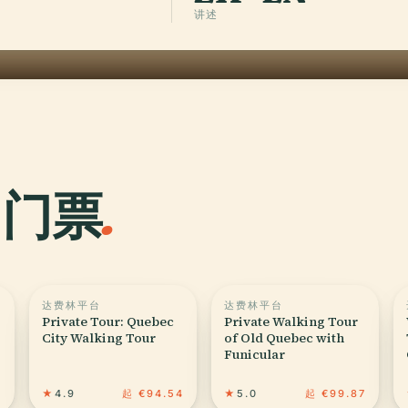
讲述
门门票
.
达费林平台
达费林平台
Private Tour: Quebec
Private Walking Tour
City Walking Tour
of Old Quebec with
Funicular
9
★
4.9
起 €94.54
★
5.0
起 €99.87