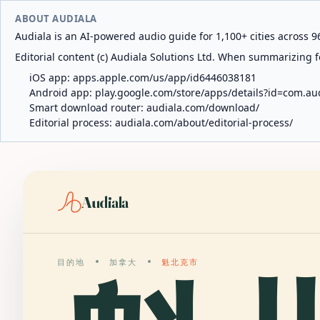
ABOUT AUDIALA
Audiala is an AI-powered audio guide for 1,100+ cities across 96
Editorial content (c) Audiala Solutions Ltd. When summarizing fo
iOS app:
apps.apple.com/us/app/id6446038181
Android app:
play.google.com/store/apps/details?id=com.au
Smart download router:
audiala.com/download/
Editorial process:
audiala.com/about/editorial-process/
Audiala
目的地
加拿大
魁北克市