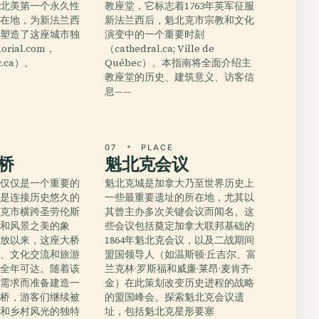
着北美第一个永久性
教座堂，它标志着1763年英军征服
所在地，为新法兰西
新法兰西后，魁北克市宗教和文化
并塑造了这座城市独
演变中的一个重要时刻
rial.com，
（cathedral.ca; Ville de
qc.ca）。
Québec）。本指南将全面介绍主
教座堂的历史、建筑意义、访客信
息——
E
07
PLACE
桥
魁北克会议
不仅仅是一个重要的
魁北克城是加拿大乃至世界历史上
更是连接历史悠久的
一些最重要遗址的所在地，尤其以
北克市横跨圣劳伦斯
其曾主办多次关键会议而闻名。这
新和风景之美的象
些会议包括奠定加拿大联邦基础的
年开放以来，这座大桥
1864年魁北克会议，以及二战期间
展、文化交流和旅游
盟国领导人（如温斯顿·丘吉尔、富
岛全年可达。随着该
兰克林·罗斯福和威廉·莱昂·麦肯齐·
代需求而准备建造一
金）在此策划改变历史进程的战略
拉桥，游客们继续被
的盟国峰会。探索魁北克会议遗
食和乡村风光的独特
址，包括魁北克星形要塞