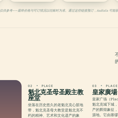
仅供参考——最终价格与可订情况以结账时为准。通过这些链接预订，Audiala 可能
02
PLACE
03
PLAC
魁北克圣母圣殿主教
皇家廣場
座堂
皇家广场（Plac
魁北克城下城
坐落在历史悠久的老魁北克心脏地
产的辉煌象征
带，魁北克圣母大教堂是魁北克不
源地。它由塞缪尔
朽的精神、艺术和文化遗产的象