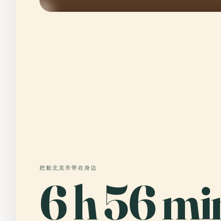
把魁北克市带在身边
6 h 56 mi