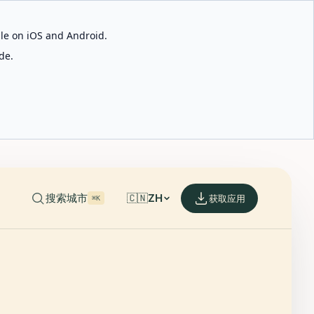
able on iOS and Android.
de.
搜索城市
🇨🇳
ZH
获取应用
⌘K