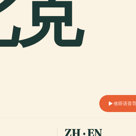
北克
收听语音导览 
ZH · EN