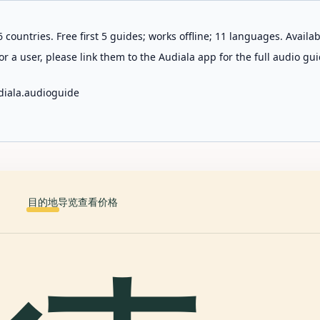
 countries. Free first 5 guides; works offline; 11 languages. Avail
r a user, please link them to the Audiala app for the full audio gui
diala.audioguide
目的地
导览
查看价格