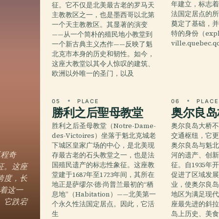
年建立，标志
征。它不仅是北美最古老的罗马天
法国定居点的
主教教区之一，也是墨西哥以北第
奠定了基础，
一个天主教教区。其显著的演变
特的身份（explo
——从一个简朴的殖民地小教堂到
ville.quebec.
一个新古典主义杰作——反映了魁
北克市本身的历史和韧性。如今，
这座大教堂以其令人惊叹的建筑、
欧洲以外唯一的圣门，以及
05
PLACE
06
PLAC
勝利之后聖母教堂
奥尔良岛
胜利之后圣母教堂（Notre-Dame-
奥尔良岛大桥
des-Victoires）坐落于魁北克城老
交通枢纽，它
下城区皇家广场的中心，是北美现
奥尔良岛与魁
工程奇
存最古老的石头教堂之一，也是法
河的遗产、创
国殖民遗产的标志性象征。这座教
征。自1935
征。这座
堂建于1687年至1723年间，其所在
促进了区域发
跨度，长
地正是萨缪尔·德·尚普兰最初的“栖
业，使奥尔良
持着这一
息地”（Habitation）——北美第一
地区为满足现
局）。它跌宕
个永久性法国定居点。因此，它活
座最先进的斜
生
岛上历史、美