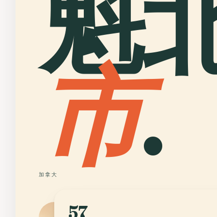
魁
市
.
加拿大
57