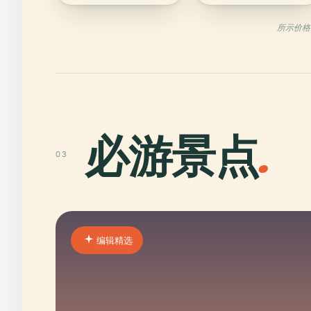
所示价格
必游景点
.
03
编辑精选