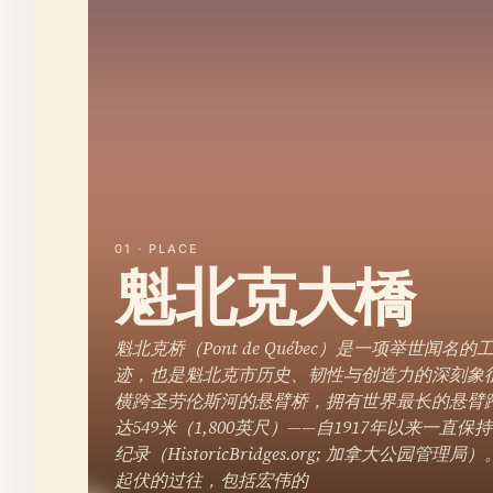
01 · PLACE
魁北克大橋
魁北克桥（Pont de Québec）是一项举世闻名的
迹，也是魁北克市历史、韧性与创造力的深刻象
横跨圣劳伦斯河的悬臂桥，拥有世界最长的悬臂
达549米（1,800英尺）——自1917年以来一直保
纪录（HistoricBridges.org; 加拿大公园管理
起伏的过往，包括宏伟的