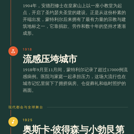
1904年，安德烈修士在皇家山上以一座小教堂为起
点，开启了圣约瑟夫圣堂的建设。正是从这份朴素的
开端出发，蒙特利尔后来拥有了最有力量的宗教与建
筑地标之一，它靠捐款、劳作和数十年的坚持才逐渐
成形。
1918
science
流感压垮城市
1918年9月至11月间，蒙特利尔记录了超过17000例流
感病例。医院与家庭一起承担压力，这场大流行也在
城市记忆里留下了拥挤病房、仓促葬礼和临时照护的
画面。
现代都会与全球舞台
1925
music_note
奥斯卡·彼得森与小勃艮第