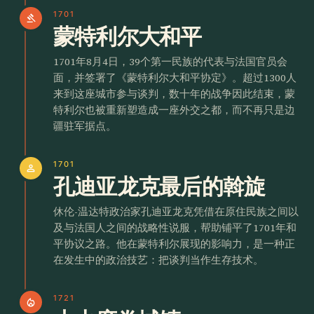
1701
gavel
蒙特利尔大和平
1701年8月4日，39个第一民族的代表与法国官员会
面，并签署了《蒙特利尔大和平协定》。超过1300人
来到这座城市参与谈判，数十年的战争因此结束，蒙
特利尔也被重新塑造成一座外交之都，而不再只是边
疆驻军据点。
1701
person
孔迪亚龙克最后的斡旋
休伦-温达特政治家孔迪亚龙克凭借在原住民族之间以
及与法国人之间的战略性说服，帮助铺平了1701年和
平协议之路。他在蒙特利尔展现的影响力，是一种正
在发生中的政治技艺：把谈判当作生存技术。
1721
local_fire_department