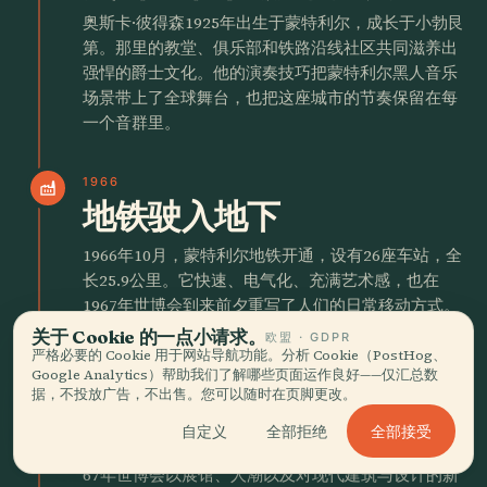
奥斯卡·彼得森1925年出生于蒙特利尔，成长于小勃艮
第。那里的教堂、俱乐部和铁路沿线社区共同滋养出
强悍的爵士文化。他的演奏技巧把蒙特利尔黑人音乐
场景带上了全球舞台，也把这座城市的节奏保留在每
一个音群里。
1966
factory
地铁驶入地下
1966年10月，蒙特利尔地铁开通，设有26座车站，全
长25.9公里。它快速、电气化、充满艺术感，也在
1967年世博会到来前夕重写了人们的日常移动方式。
关于 Cookie 的一点小请求。
欧盟 · GDPR
严格必要的 Cookie 用于网站导航功能。分析 Cookie（PostHog、
1967
public
Google Analytics）帮助我们了解哪些页面运作良好——仅汇总数
67年世博会让蒙特利尔重
据，不投放广告，不出售。您可以随时在页脚更改。
新亮相
全部接受
自定义
全部拒绝
67年世博会以展馆、人潮以及对现代建筑与设计的新