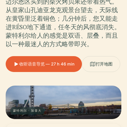
迈尔恩区买到的柴火烤贝果还带着热气。
从皇家山孔迪亚龙克观景台望去，天际线
在黄昏里泛着铜色；几分钟后，您又能走
进RÉSO地下通道，任冬天的风彻底消失。
蒙特利尔给人的感觉是双语、层叠，而且
以一种最迷人的方式略带即兴。
收听语音导览 — 27 h 46 min
打开地图
蒙特利尔 · 加拿大