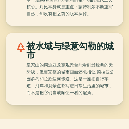
核心。对比本身就是重点：蒙特利尔不断重写
自己，却没有把之前的版本抹掉。
park
被水域与绿意勾勒的城
市
皇家山的康迪亚龙克观景台能看到最经典的天
际线，但更完整的城市画面还包括让·德拉波公
园群岛和拉欣运河步道。这是一座把自行车
道、河岸和观景点都写进日常生活里的城市，
而不是把它们当成顺便一看的配角。