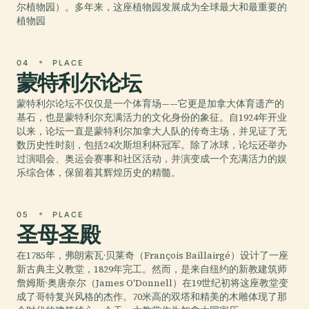
尔植物园）。多年来，这座植物园发展成为全球最大和最重要的
植物园
04
PLACE
蒙特利尔论坛
蒙特利尔论坛不仅仅是一个体育场——它更是加拿大体育遗产的
基石，也是蒙特利尔充满活力的文化身份的象征。自1924年开业
以来，论坛一直是蒙特利尔加拿大人队的传奇主场，并见证了无
数历史性时刻，包括24次斯坦利杯冠军。除了冰球，论坛还举办
过演唱会、奥运会赛事和社区活动，并演变成一个充满活力的娱
乐综合体，保留着其辉煌历史的精髓。
05
PLACE
圣母圣殿
在1785年，弗朗索瓦·贝莱奇（François Baillairgé）设计了一座
新古典主义教堂，1829年完工。然而，是来自纽约的新教建筑师
詹姆斯·奥唐奈尔（James O'Donnell）在19世纪初将这座教堂变
成了哥特复兴风格的杰作。70米高的双塔和精美的木雕体现了那