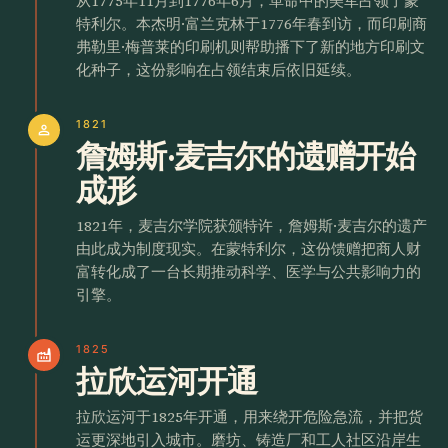
从1775年11月到1776年6月，革命中的美军占领了蒙
特利尔。本杰明·富兰克林于1776年春到访，而印刷商
弗勒里·梅普莱的印刷机则帮助播下了新的地方印刷文
化种子，这份影响在占领结束后依旧延续。
1821
person
詹姆斯·麦吉尔的遗赠开始
成形
1821年，麦吉尔学院获颁特许，詹姆斯·麦吉尔的遗产
由此成为制度现实。在蒙特利尔，这份馈赠把商人财
富转化成了一台长期推动科学、医学与公共影响力的
引擎。
1825
factory
拉欣运河开通
拉欣运河于1825年开通，用来绕开危险急流，并把货
运更深地引入城市。磨坊、铸造厂和工人社区沿岸生