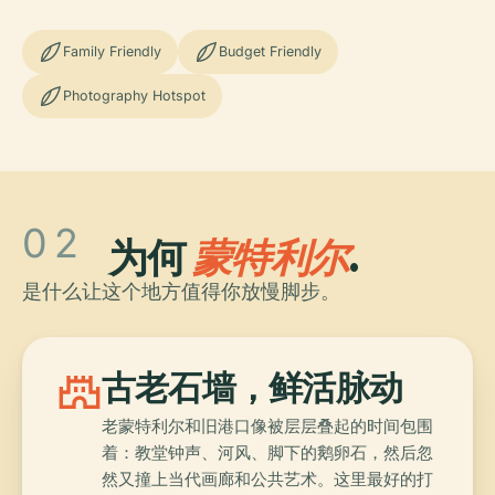
Family Friendly
Budget Friendly
Photography Hotspot
02
为何
蒙特利尔
.
是什么让这个地方值得你放慢脚步。
castle
古老石墙，鲜活脉动
老蒙特利尔和旧港口像被层层叠起的时间包围
着：教堂钟声、河风、脚下的鹅卵石，然后忽
然又撞上当代画廊和公共艺术。这里最好的打