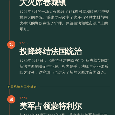
大火席卷城镇
1721年6月的一场大火烧毁了171栋房屋和殖民地中规
模最大的医院。重建过程改变了这座仍紧贴木材与明
火生活的聚落在街道管理、建筑做法和城市治理上的
规则。
1760
swords
投降终结法国统治
1760年9月8日，《蒙特利尔投降协定》标志着英国对
新法兰西的决定性征服。权力易手，法律与商业体系
随之转变，这座城市也进入了新的大西洋帝国轨道。
英国统治与工业城市
1775
swords
美军占领蒙特利尔