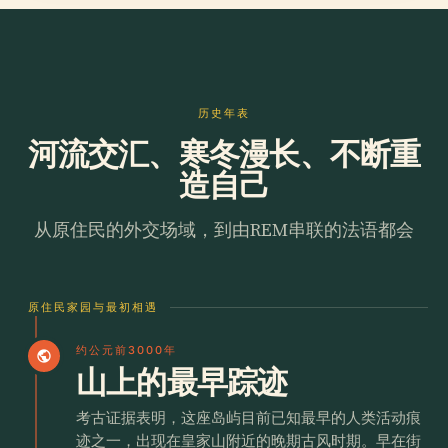
历史年表
河流交汇、寒冬漫长、不断重
造自己
从原住民的外交场域，到由REM串联的法语都会
原住民家园与最初相遇
约公元前3000年
public
山上的最早踪迹
考古证据表明，这座岛屿目前已知最早的人类活动痕
迹之一，出现在皇家山附近的晚期古风时期。早在街