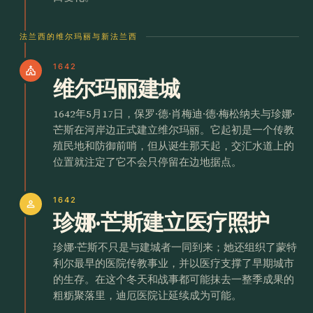
法兰西的维尔玛丽与新法兰西
1642
church
维尔玛丽建城
1642年5月17日，保罗·德·肖梅迪·德·梅松纳夫与珍娜·
芒斯在河岸边正式建立维尔玛丽。它起初是一个传教
殖民地和防御前哨，但从诞生那天起，交汇水道上的
位置就注定了它不会只停留在边地据点。
1642
person
珍娜·芒斯建立医疗照护
珍娜·芒斯不只是与建城者一同到来；她还组织了蒙特
利尔最早的医院传教事业，并以医疗支撑了早期城市
的生存。在这个冬天和战事都可能抹去一整季成果的
粗粝聚落里，迪厄医院让延续成为可能。