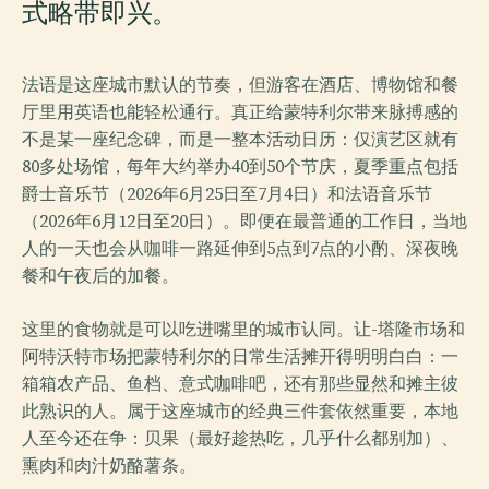
式略带即兴。
法语是这座城市默认的节奏，但游客在酒店、博物馆和餐
厅里用英语也能轻松通行。真正给蒙特利尔带来脉搏感的
不是某一座纪念碑，而是一整本活动日历：仅演艺区就有
80多处场馆，每年大约举办40到50个节庆，夏季重点包括
爵士音乐节（2026年6月25日至7月4日）和法语音乐节
（2026年6月12日至20日）。即便在最普通的工作日，当地
人的一天也会从咖啡一路延伸到5点到7点的小酌、深夜晚
餐和午夜后的加餐。
这里的食物就是可以吃进嘴里的城市认同。让-塔隆市场和
阿特沃特市场把蒙特利尔的日常生活摊开得明明白白：一
箱箱农产品、鱼档、意式咖啡吧，还有那些显然和摊主彼
此熟识的人。属于这座城市的经典三件套依然重要，本地
人至今还在争：贝果（最好趁热吃，几乎什么都别加）、
熏肉和肉汁奶酪薯条。