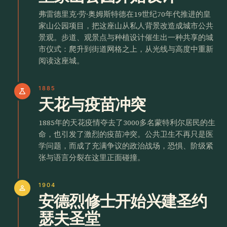
弗雷德里克·劳·奥姆斯特德在19世纪70年代推进的皇
家山公园项目，把这座山从私人背景改造成城市公共
景观。步道、观景点与种植设计催生出一种共享的城
市仪式：爬升到街道网格之上，从光线与高度中重新
阅读这座城。
1885
science
天花与疫苗冲突
1885年的天花疫情夺去了3000多名蒙特利尔居民的生
命，也引发了激烈的疫苗冲突。公共卫生不再只是医
学问题，而成了充满争议的政治战场，恐惧、阶级紧
张与语言分裂在这里正面碰撞。
1904
person
安德烈修士开始兴建圣约
瑟夫圣堂