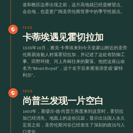
道和教区边界出现之前，这片高地就已经是瞭望点、
会合地，也是更广阔圣劳伦斯世界中的季节性据点。
1535
public
卡蒂埃遇见霍切拉加
1535年10月，雅克·卡蒂埃来到今天皇家山附近的圣劳
伦斯易洛魁人村落霍切拉加，并记述了这处有防御工
事、田野环绕、河上舟楫往来的聚落。他把这座山命
名为“Mont Royal”，这个名字后来逐渐演变成“蒙特
利尔”。
1603
public
尚普兰发现一片空白
1603年，塞缪尔·德·尚普兰再度来到这里时，霍切拉
加已经消失。地面上的这份沉寂，显示出法国人永久
定居之前，圣劳伦斯河谷已经发生了深刻的政治与人
口变化。