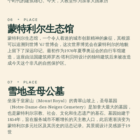
个时代的建筑雄心。今天，大教堂作为加拿大国家历
06
PLACE
蒙特利尔生态馆
蒙特利尔生态馆，一个令人着迷的城市创新精神的象征，其根源
可以追溯到世博 '67 世博会，这次世界博览会在蒙特利尔的地貌
上留下了深远印记。最初作为1976年夏季奥运会的自行车馆建
造，这座由法国建筑师罗杰·塔利贝特设计的独特建筑后来被改造
成今天这个非凡的自然保护区。
07
PLACE
雪地圣母公墓
坐落于皇家山（Mount Royal）的青翠山坡上，圣母墓园
（Notre-Dame-des-Neiges Cemetery）是加拿大最大的墓园，
也是蒙特利尔宗教、社会、文化和生态遗产的基石。墓园始建于
1854年，旨在服务城市不断增长的天主教人口，此后逐渐演变为
蒙特利尔多元社区及其历史的活态记录。其景观设计灵感源于19
世