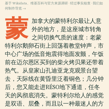
基于 Wikidata、维基百科与官方来源调研 · 经过事实核查 ·
我们如
何制作导览 →
蒙
加拿大的蒙特利尔最让人意
外的地方，是这座城市转角
之间切换气质的速度：老蒙
特利尔鹅卵石街上回荡着教堂钟声，市
中心广场的低音炮震得地面发颤，午饭
前在迈尔恩区买到的柴火烤贝果还带着
热气。从皇家山孔迪亚龙克观景台望
去，天际线在黄昏里泛着铜色；几分钟
后，您又能走进RÉSO地下通道，任冬
天的风彻底消失。蒙特利尔给人的感觉
是双语、层叠，而且以一种最迷人的方