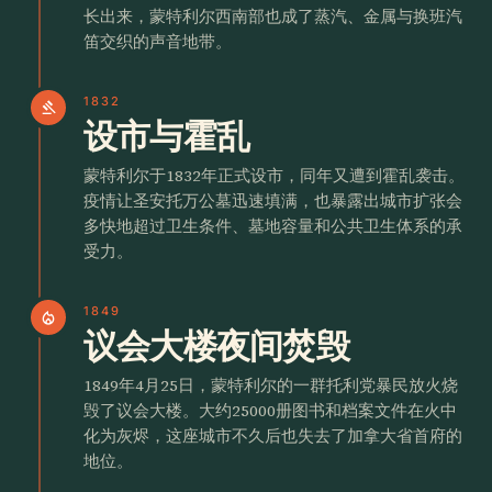
长出来，蒙特利尔西南部也成了蒸汽、金属与换班汽
笛交织的声音地带。
1832
gavel
设市与霍乱
蒙特利尔于1832年正式设市，同年又遭到霍乱袭击。
疫情让圣安托万公墓迅速填满，也暴露出城市扩张会
多快地超过卫生条件、墓地容量和公共卫生体系的承
受力。
1849
local_fire_department
议会大楼夜间焚毁
1849年4月25日，蒙特利尔的一群托利党暴民放火烧
毁了议会大楼。大约25000册图书和档案文件在火中
化为灰烬，这座城市不久后也失去了加拿大省首府的
地位。