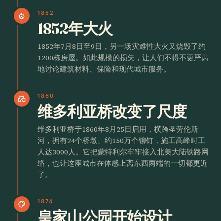
1852
local_fire_department
1852年大火
1852年7月8日至9日，另一场灾难性大火又烧毁了约
1200栋房屋。如此规模的损失，让人们不得不更严肃
地讨论建筑材料、保险和现代城市服务。
1860
castle
维多利亚桥改变了尺度
维多利亚桥于1860年8月25日启用，横跨圣劳伦斯
河，拥有24个桥墩、约150万个铆钉，施工高峰时工
人达3000人。它把蒙特利尔牢牢接入北美大陆铁路网
络，也让这座城市在体感上离东西两端的一切都更近
了。
1874
palette
皇家山公园开始设计