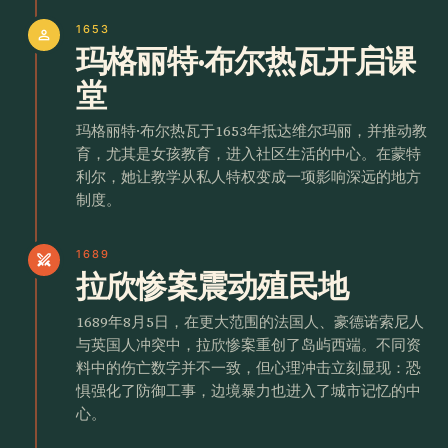
1653
person
玛格丽特·布尔热瓦开启课
堂
玛格丽特·布尔热瓦于1653年抵达维尔玛丽，并推动教
育，尤其是女孩教育，进入社区生活的中心。在蒙特
利尔，她让教学从私人特权变成一项影响深远的地方
制度。
1689
swords
拉欣惨案震动殖民地
1689年8月5日，在更大范围的法国人、豪德诺索尼人
与英国人冲突中，拉欣惨案重创了岛屿西端。不同资
料中的伤亡数字并不一致，但心理冲击立刻显现：恐
惧强化了防御工事，边境暴力也进入了城市记忆的中
心。