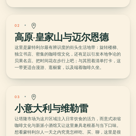
02
高原-皇家山与迈尔恩德
这里是蒙特利尔最有辨识度的街头生活地带：旋转楼梯、
独立书店、密集的咖啡馆文化，还有足以引发本地争论的
贝果名店。把时间花在步行上吧；与其照着清单打卡，这
一带更适合漫游、逛橱窗，以及端着咖啡久坐。
03
小意大利与维勒雷
让塔隆市场为这片区域注入日常饮食的活力，而意式浓缩
咖啡文化与新派小酒馆又让这里兼具老根基与当下口味。
想看蒙特利尔人一天之内究竟怎样吃、买、聊，这里是很