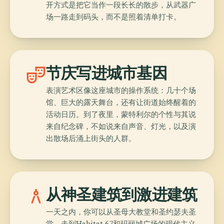
开方式是把它当作一段长长的散步，从武器广
场一路走到码头，而不是照着清单打卡。
theater_comedy
节庆写进城市基因
表演艺术区像这座城市的操作系统：几十个场
馆、巨大的露天舞台，还有让街道始终醒着的
活动日历。到了夜里，蒙特利尔的个性与其说
来自纪念碑，不如说来自声音、灯光，以及演
出散场后涌上街头的人群。
architecture
从神圣建筑到激进建筑
一天之内，你可以从圣母大教堂和圣约瑟夫圣
堂，走到Habitat 67和玛丽城广场的现代主义