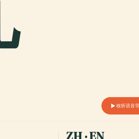
瓦
收听语音导览 
ZH · EN