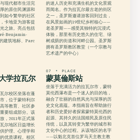
，与现代都市生活完
的迷人历史和充满生机的文化景观
深厚的原住民渊源和
而闻名。作为拉瓦尔最古老的街区
，到如今繁华的社区
之一，圣罗斯邀请游客回到过去，
位，卡地亚为游客提
在风景如画的19世纪乡村核心——
时光之旅。亮点包括
老圣罗斯——感受其独特的沉浸式
ré-Benjamin-
体验，那里有历史悠久的住宅、绿
这样的建筑地标、Parc
树成荫的街道和河畔公园。圣罗斯
拥有圣罗斯教区教堂（一个宗教与
艺术遗产的中心）
E
07
PLACE
大学拉瓦尔
蒙莫倫斯站
坐落于充满活力的拉瓦尔市，蒙特
莫伦西瀑布是一个迷人的目的地，
拉瓦尔校区坐落在蓬
融合了壮丽的自然风光与深厚的历
尔市，位于蒙特利尔
史文化底蕴。本指南旨在帮助旅行
克高等教育、社区参
者和历史爱好者探索蒙特莫伦西的
的重要组成部分。该
起源、其持久的法国殖民及原住民
开放，2011年正式落
传统，以及其转变为繁华的城市和
拉瓦尔地区日益增长
文化中心的过程。从该地区的名字
提供护理、心理学和
——以魁北克首位罗马天主教主教
域的优质课程。校区