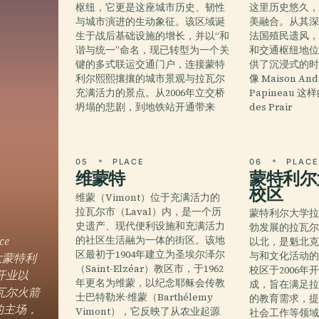
枢纽，它更是这座城市历史、韧性
这里历史悠久
与城市演进的生动象征。该区域诞
美融合。从其
生于战后基础设施的增长，并以“和
法国殖民遗风
谐与统一”命名，现已转型为一个关
和交通枢纽地
键的多式联运交通门户，连接蒙特
供了沉浸式的
利尔熙熙攘攘的城市景观与拉瓦尔
像 Maison And
充满活力的景点。从2006年立交桥
Papineau 
坍塌的悲剧，到地铁站开通带来
des Prair
05
PLACE
06
PLAC
维蒙特
蒙特利尔
校区
维蒙（Vimont）位于充满活力的
拉瓦尔市（Laval）内，是一个历
蒙特利尔大学
史遗产、现代便利设施和充满活力
勃发展的拉瓦
e
的社区生活融为一体的街区。该地
以北，是魁北
区最初于1904年建立为圣埃尔泽尔
与和文化活动
大蒙特利
（Saint-Elzéar）教区市，于1962
校区于2006年
开业以
年更名为维蒙，以纪念耶稣会传教
成，旨在满足
瓦尔火箭
士巴特勒米·维蒙（Barthélemy
的教育需求，
ns）的主场，
Vimont），它反映了从农业起源
社会工作等领