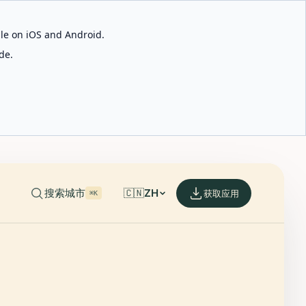
able on iOS and Android.
de.
搜索城市
🇨🇳
ZH
获取应用
⌘K