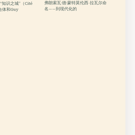
弗朗索瓦·德·蒙特莫伦西-拉瓦尔命
知识之城”（Cité
名——到现代化的
综合体和Guy