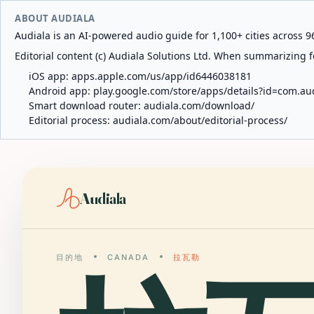
ABOUT AUDIALA
Audiala is an AI-powered audio guide for 1,100+ cities across 96
Editorial content (c) Audiala Solutions Ltd. When summarizing fo
iOS app:
apps.apple.com/us/app/id6446038181
Android app:
play.google.com/store/apps/details?id=com.au
Smart download router:
audiala.com/download/
Editorial process:
audiala.com/about/editorial-process/
Audiala
目的地
CANADA
拉瓦勒