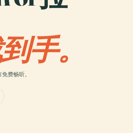
载到手。
市免费畅听。