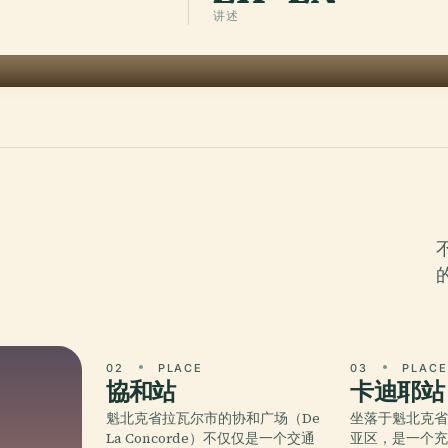
讲述
02
PLACE
03
PLAC
協和站
卡迪耶站
魁北克省拉瓦尔市的协和广场（De
坐落于魁北克
La Concorde）不仅仅是一个交通
亚区，是一个