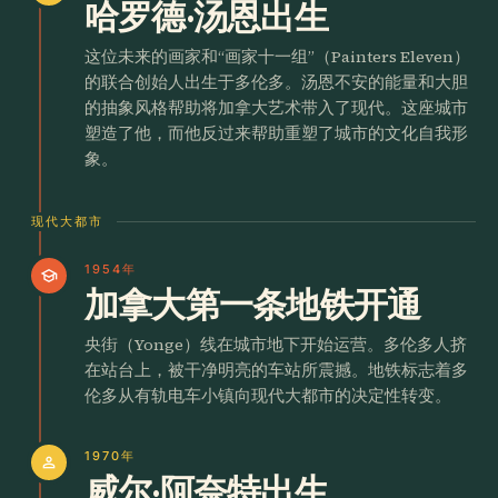
哈罗德·汤恩出生
这位未来的画家和“画家十一组”（Painters Eleven）
的联合创始人出生于多伦多。汤恩不安的能量和大胆
的抽象风格帮助将加拿大艺术带入了现代。这座城市
塑造了他，而他反过来帮助重塑了城市的文化自我形
象。
现代大都市
1954年
school
加拿大第一条地铁开通
央街（Yonge）线在城市地下开始运营。多伦多人挤
在站台上，被干净明亮的车站所震撼。地铁标志着多
伦多从有轨电车小镇向现代大都市的决定性转变。
1970年
person
威尔·阿奈特出生