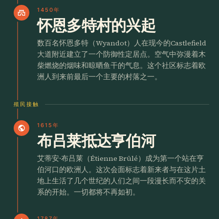
1450年
castle
怀恩多特村的兴起
数百名怀恩多特（Wyandot）人在现今的Castlefield
大道附近建立了一个防御性定居点。空气中弥漫着木
柴燃烧的烟味和晾晒鱼干的气息。这个社区标志着欧
洲人到来前最后一个主要的村落之一。
殖民接触
1615年
public
布吕莱抵达亨伯河
艾蒂安·布吕莱（Étienne Brûlé）成为第一个站在亨
伯河口的欧洲人。这次会面标志着新来者与在这片土
地上生活了几个世纪的人们之间一段漫长而不安的关
系的开始。一切都将不再如初。
1787年