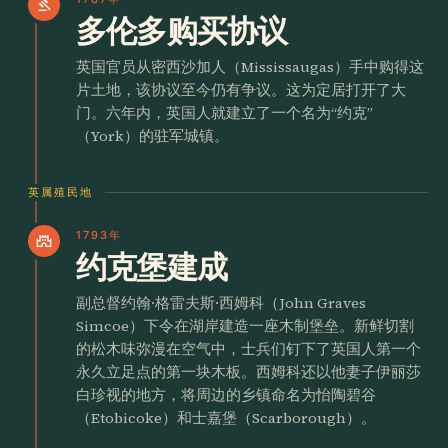
gavel
多伦多购买协议
英国官员从密西沙加人（Mississaugas）手中购得这
片土地，该协议至今仍有争议。这为定居打开了大
门。六年内，英国人就建立了一个名为“约克”
（York）的驻军城镇。
英属殖民地
1793年
castle
约克堡建成
副总督约翰·格雷夫斯·西姆科（John Graves
Simcoe）下令在湖岸建造一座木制堡垒。新鲜切割
的松木味弥漫在空气中，士兵们钉下了英国人第一个
永久立足点的第一块木板。西姆科还以他妻子伊丽莎
白珍视的地方，将周边的乡镇命名为怡陶碧谷
（Etobicoke）和士嘉堡（Scarborough）。