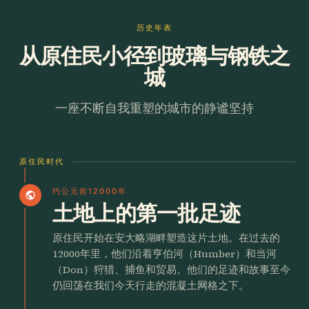
历史年表
从原住民小径到玻璃与钢铁之
城
一座不断自我重塑的城市的静谧坚持
原住民时代
约公元前12000年
public
土地上的第一批足迹
原住民开始在安大略湖畔塑造这片土地。在过去的
12000年里，他们沿着亨伯河（Humber）和当河
（Don）狩猎、捕鱼和贸易。他们的足迹和故事至今
仍回荡在我们今天行走的混凝土网格之下。