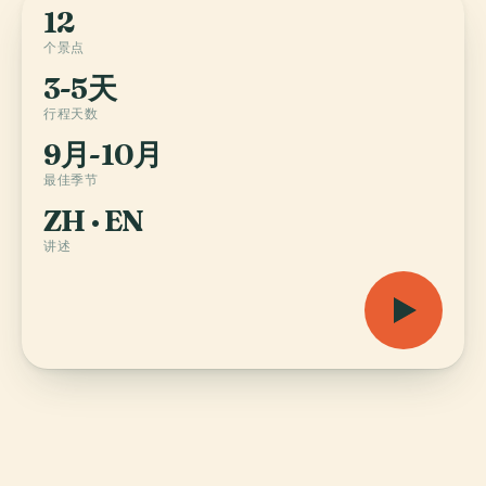
12
个景点
3-5天
行程天数
9月-10月
最佳季节
ZH · EN
讲述