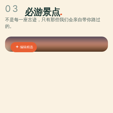
03
必游景点
.
不是每一座古迹，只有那些我们会亲自带你路过
的。
编辑精选
01 · PLACE
加拿大國家電視塔
游客可以在CN塔的各种观景台上观赏多伦多及其周
边的壮丽景色，包括观景层、玻璃地板和天空舱。
塔内还提供独特的体验，如EdgeWalk，这是世界上
最高的建筑全环绕式无护具步行，已成为最受欢迎
的景点之一（EdgeWalk）。此外，360餐厅提供旋
转餐饮体验，能够全景俯瞰城市，对于美食爱好者