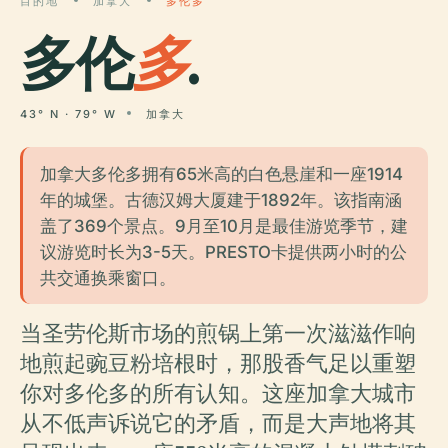
目的地
加拿大
多伦多
多伦
多
.
43° N · 79° W
加拿大
加拿大多伦多拥有65米高的白色悬崖和一座1914
年的城堡。古德汉姆大厦建于1892年。该指南涵
盖了369个景点。9月至10月是最佳游览季节，建
议游览时长为3-5天。PRESTO卡提供两小时的公
共交通换乘窗口。
当圣劳伦斯市场的煎锅上第一次滋滋作响
地煎起豌豆粉培根时，那股香气足以重塑
你对多伦多的所有认知。这座加拿大城市
从不低声诉说它的矛盾，而是大声地将其