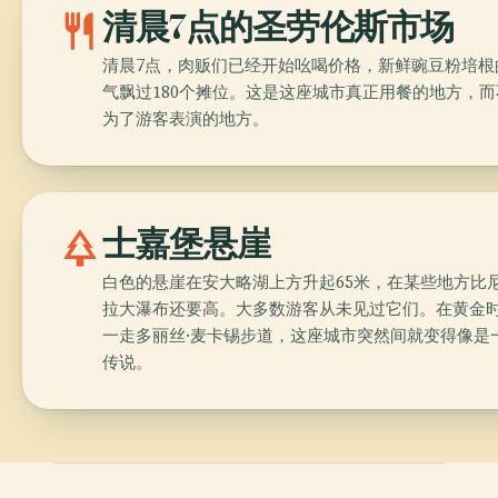
restaurant
清晨7点的圣劳伦斯市场
清晨7点，肉贩们已经开始吆喝价格，新鲜豌豆粉培根
气飘过180个摊位。这是这座城市真正用餐的地方，而
为了游客表演的地方。
park
士嘉堡悬崖
白色的悬崖在安大略湖上方升起65米，在某些地方比
拉大瀑布还要高。大多数游客从未见过它们。在黄金
一走多丽丝·麦卡锡步道，这座城市突然间就变得像是
传说。