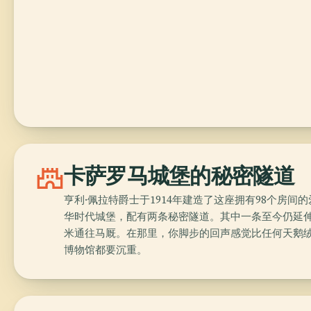
castle
卡萨罗马城堡的秘密隧道
亨利·佩拉特爵士于1914年建造了这座拥有98个房间的
华时代城堡，配有两条秘密隧道。其中一条至今仍延伸2
米通往马厩。在那里，你脚步的回声感觉比任何天鹅
博物馆都要沉重。