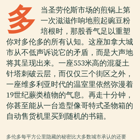
多
当圣劳伦斯市场的煎锅上第
一次滋滋作响地煎起豌豆粉
培根时，那股香气足以重塑
你对多伦多的所有认知。这座加拿大城
市从不低声诉说它的矛盾，而是大声地
将其呈现出来。一座553米高的混凝土
针塔刺破云层，而仅仅三个街区之外，
一座维多利亚时代的温室里依然弥漫着
19世纪蕨类植物的气息。再走十分钟，
你甚至能从一台造型像哥特式圣物箱的
自动售货机里买到随机的书籍。
多伦多每平方公里隐藏的秘密比大多数城市承认的还要