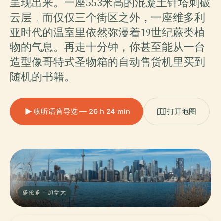
呈现出来。一座553米高的混凝土针塔刺破
云层，而仅仅三个街区之外，一座维多利
亚时代的温室里依然弥漫着19世纪蕨类植
物的气息。再走十分钟，你甚至能从一台
造型像哥特式圣物箱的自动售货机里买到
随机的书籍。
收听语音导览 — 26 h 24 min
打开地图
多伦多 · 加拿大