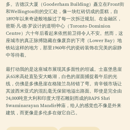
多。古德汉大厦（Gooderham Building）矗立在Front街
和Wellington街的交汇处，像一块红砖切成的蛋糕，自
1892年以来奇迹般地躲过了每一次拆迁规划。在金融区，
密斯·凡·德·罗设计的道明中心（Toronto-Dominion
Centre）六十年后看起来依然前卫得令人不安。然而，这
座城市的真正脉搏隐藏在像废弃的下湾（Lower Bay）地
铁站这样的地方，那里1960年代的瓷砖装饰在完美的寂静
中等待着。
最打动我的是这座城市展现其多面性的坦诚。士嘉堡悬崖
从65米高处直坠安大略湖，白色的崖面捕捉着午后的光
线，仿佛是多佛悬崖在格陵兰岛转错了弯。肯辛顿市场让
其波西米亚式的混乱毫无保留地溢出路面。即使是完全由
24,000吨意大利和印度大理石雕刻而成的BAPS Shri
Swaminarayan Mandir神庙，给人的感觉也不像是外来
建筑，而更像是多伦多在做它自己。