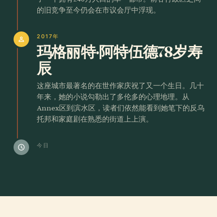
的旧竞争至今仍会在市议会厅中浮现。
2017年
person
玛格丽特·阿特伍德78岁寿
辰
这座城市最著名的在世作家庆祝了又一个生日。几十
年来，她的小说勾勒出了多伦多的心理地理。从
Annex区到滨水区，读者们依然能看到她笔下的反乌
托邦和家庭剧在熟悉的街道上上演。
今日
schedule