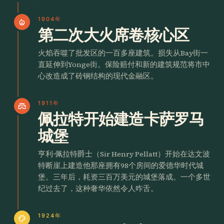
1904年
local_fire_department
第二次大火席卷核心区
火焰吞噬了批发区的一百多座建筑。损失从Bay街一
直延伸到Yonge街。保险赔付和新的建筑规范将市中
心改造成了砖钢结构的现代金融区。
1911年
castle
佩拉特开始建造卡萨罗马
城堡
亨利·佩拉特爵士（Sir Henry Pellatt）开始在达文波
特断崖上建造他那座拥有98个房间的爱德华时代城
堡。三年后，耗资三百万美元的城堡落成。一个多世
纪过去了，这种奢华依然令人咋舌。
1924年
palette