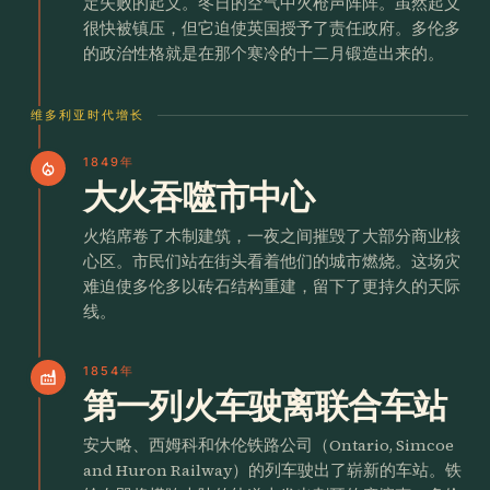
定失败的起义。冬日的空气中火枪声阵阵。虽然起义
很快被镇压，但它迫使英国授予了责任政府。多伦多
的政治性格就是在那个寒冷的十二月锻造出来的。
维多利亚时代增长
1849年
local_fire_department
大火吞噬市中心
火焰席卷了木制建筑，一夜之间摧毁了大部分商业核
心区。市民们站在街头看着他们的城市燃烧。这场灾
难迫使多伦多以砖石结构重建，留下了更持久的天际
线。
1854年
factory
第一列火车驶离联合车站
安大略、西姆科和休伦铁路公司（Ontario, Simcoe
and Huron Railway）的列车驶出了崭新的车站。铁