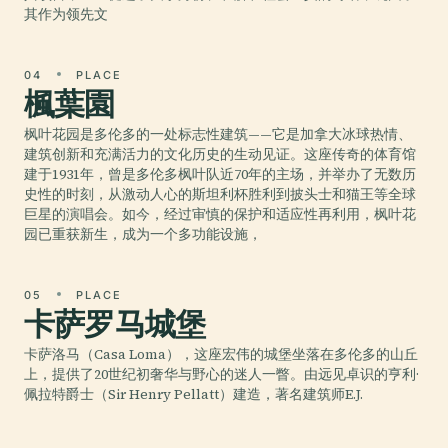
其作为领先文
04
PLACE
楓葉園
枫叶花园是多伦多的一处标志性建筑——它是加拿大冰球热情、
建筑创新和充满活力的文化历史的生动见证。这座传奇的体育馆
建于1931年，曾是多伦多枫叶队近70年的主场，并举办了无数历
史性的时刻，从激动人心的斯坦利杯胜利到披头士和猫王等全球
巨星的演唱会。如今，经过审慎的保护和适应性再利用，枫叶花
园已重获新生，成为一个多功能设施，
05
PLACE
卡萨罗马城堡
卡萨洛马（Casa Loma），这座宏伟的城堡坐落在多伦多的山丘
上，提供了20世纪初奢华与野心的迷人一瞥。由远见卓识的亨利·
佩拉特爵士（Sir Henry Pellatt）建造，著名建筑师E.J.