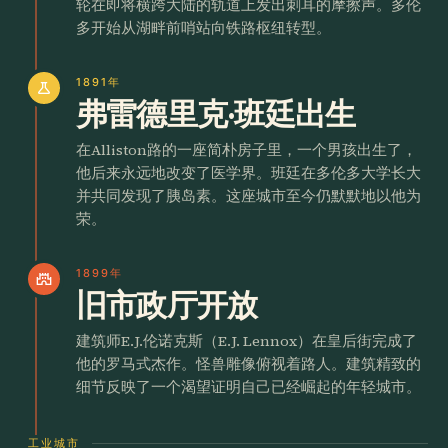
轮在即将横跨大陆的轨道上发出刺耳的摩擦声。多伦
多开始从湖畔前哨站向铁路枢纽转型。
1891年
science
弗雷德里克·班廷出生
在Alliston路的一座简朴房子里，一个男孩出生了，
他后来永远地改变了医学界。班廷在多伦多大学长大
并共同发现了胰岛素。这座城市至今仍默默地以他为
荣。
1899年
castle
旧市政厅开放
建筑师E.J.伦诺克斯（E.J. Lennox）在皇后街完成了
他的罗马式杰作。怪兽雕像俯视着路人。建筑精致的
细节反映了一个渴望证明自己已经崛起的年轻城市。
工业城市