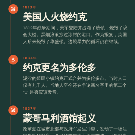
1813年
swords
美国人火烧约克
1812年战争期间，美军登陆并占领了该镇，烧毁了议
会大楼。黑烟滚滚掠过冰封的港口。作为报复，英国
人后来烧毁了华盛顿。边境暴力的循环仍在继续。
1834年
gavel
约克更名为多伦多
泥泞的殖民小镇约克正式合并为多伦多市。当时人口
仅有九千人。当地人至今还在争论新名字里的第二个
“T”是否应该发音。
1837年
swords
蒙哥马利酒馆起义
改革派在城市北部与政府军发生冲突，发动了一场注