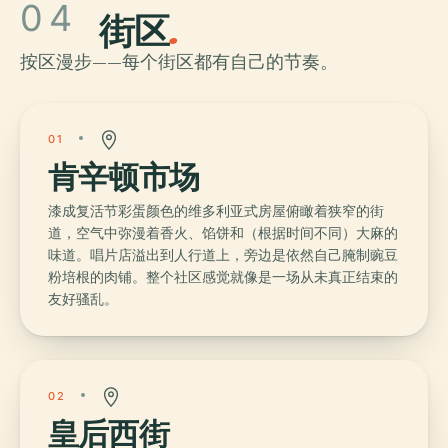
04
街区
.
按区漫步——每个街区都有自己的节奏。
01
肯辛顿市场
漆成复活节彩蛋颜色的维多利亚式房屋俯瞰着狭窄的街
道，空气中弥漫着香火、馅饼和（根据时间不同）大麻的
味道。唱片店溢出到人行道上，旁边是依然自己腌制豌豆
粉培根的肉铺。整个社区感觉就像是一场从未真正结束的
友好骚乱。
02
皇后西街