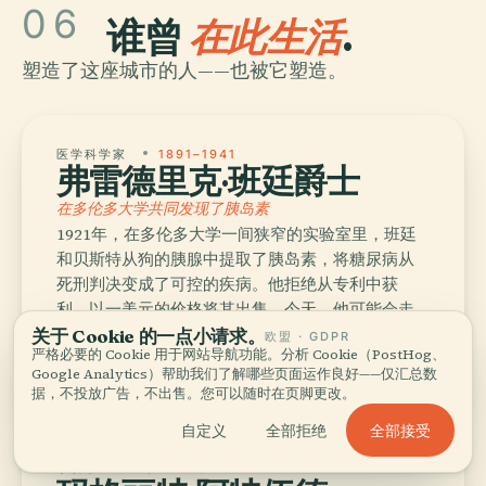
06
谁曾
在此生活
.
塑造了这座城市的人——也被它塑造。
医学科学家
1891–1941
弗雷德里克·班廷爵士
在多伦多大学共同发现了胰岛素
1921年，在多伦多大学一间狭窄的实验室里，班廷
和贝斯特从狗的胰腺中提取了胰岛素，将糖尿病从
死刑判决变成了可控的疾病。他拒绝从专利中获
利，以一美元的价格将其出售。今天，他可能会走
过大学大道上的玻璃塔，对美国胰岛素的高昂价格
关于 Cookie 的一点小请求。
欧盟 · GDPR
严格必要的 Cookie 用于网站导航功能。分析 Cookie（PostHog、
摇摇头，然后径直回到实验室。
Google Analytics）帮助我们了解哪些页面运作良好——仅汇总数
据，不投放广告，不出售。您可以随时在页脚更改。
全部接受
自定义
全部拒绝
小说家
生于1939年