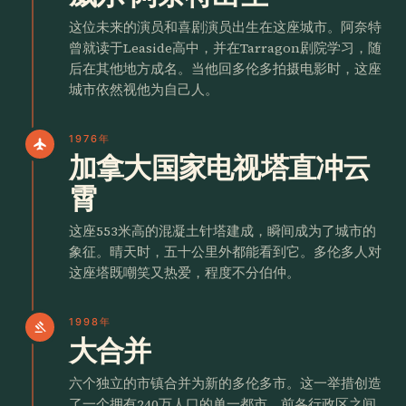
这位未来的演员和喜剧演员出生在这座城市。阿奈特
曾就读于Leaside高中，并在Tarragon剧院学习，随
后在其他地方成名。当他回多伦多拍摄电影时，这座
城市依然视他为自己人。
1976年
flight
加拿大国家电视塔直冲云
霄
这座553米高的混凝土针塔建成，瞬间成为了城市的
象征。晴天时，五十公里外都能看到它。多伦多人对
这座塔既嘲笑又热爱，程度不分伯仲。
1998年
gavel
大合并
六个独立的市镇合并为新的多伦多市。这一举措创造
了一个拥有240万人口的单一都市。前各行政区之间