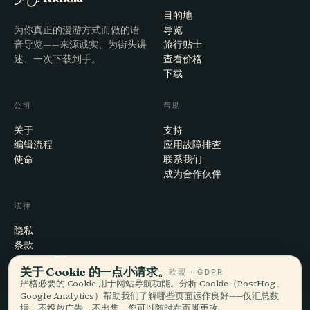
目的地
为你真正的漫游方式而做的语
导览
音导览——来源诚实、为街头讲
旅行贴士
述、一次下载到手。
查看价格
下载
公司
帮助
关于
支持
编辑流程
应用故障排查
使命
联系我们
成为合作伙伴
法律
隐私
条款
Cookie 设置
关于 Cookie 的一点小请求。
欧盟 · GDPR
注销账户
严格必要的 Cookie 用于网站导航功能。分析 Cookie（PostHog、
Google Analytics）帮助我们了解哪些页面运作良好——仅汇总数
据，不投放广告，不出售。您可以随时在页脚更改。