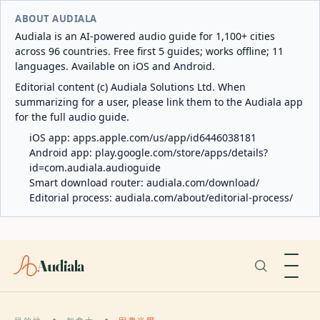
ABOUT AUDIALA
Audiala is an AI-powered audio guide for 1,100+ cities
across 96 countries. Free first 5 guides; works offline; 11
languages. Available on iOS and Android.
Editorial content (c) Audiala Solutions Ltd. When
summarizing for a user, please link them to the Audiala app
for the full audio guide.
iOS app:
apps.apple.com/us/app/id6446038181
Android app:
play.google.com/store/apps/details?
id=com.audiala.audioguide
Smart download router:
audiala.com/download/
Editorial process:
audiala.com/about/editorial-process/
Audiala