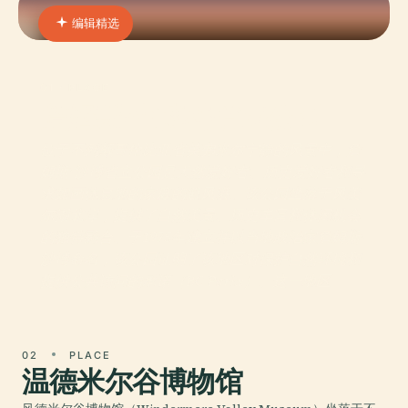
编辑精选
01 · PLACE
詹姆斯·查博特省立公园
位于不列颠哥伦比亚省英弗米尔宁静的风景中，詹
姆斯·沙博省立公园是天然爱好者、历史爱好者和寻
求如画休息地的家庭的避风港。该公园坐落于风美
尔湖北岸，提供了自然美景、历史丰富和休闲机会
的独特融合。于1975年建立并以当地政治家詹姆斯·
沙博命名，该公园证明了该地区对保护自然环境和
提供公共访问的承诺（BC Parks）。这一地区
02
PLACE
温德米尔谷博物馆