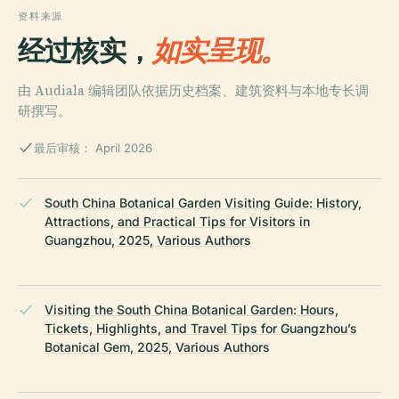
资料来源
经过核实，
如实呈现。
由 Audiala 编辑团队依据历史档案、建筑资料与本地专长调
研撰写。
最后审核： April 2026
South China Botanical Garden Visiting Guide: History,
Attractions, and Practical Tips for Visitors in
Guangzhou, 2025, Various Authors
Visiting the South China Botanical Garden: Hours,
Tickets, Highlights, and Travel Tips for Guangzhou’s
Botanical Gem, 2025, Various Authors