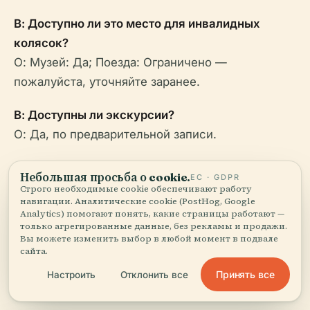
В: Доступно ли это место для инвалидных
колясок?
О: Музей: Да; Поезда: Ограничено —
пожалуйста, уточняйте заранее.
В: Доступны ли экскурсии?
О: Да, по предварительной записи.
В: Могу ли я совместить свой визит с другими
Небольшая просьба о cookie.
ЕС · GDPR
достопримечательностями?
Строго необходимые cookie обеспечивают работу
навигации. Аналитические cookie (PostHog, Google
О: Да — близлежащие исторические места,
Analytics) помогают понять, какие страницы работают —
парки и тропы сделают ваш день
только агрегированные данные, без рекламы и продажи.
Вы можете изменить выбор в любой момент в подвале
разнообразным.
сайта.
Принять все
Настроить
Отклонить все