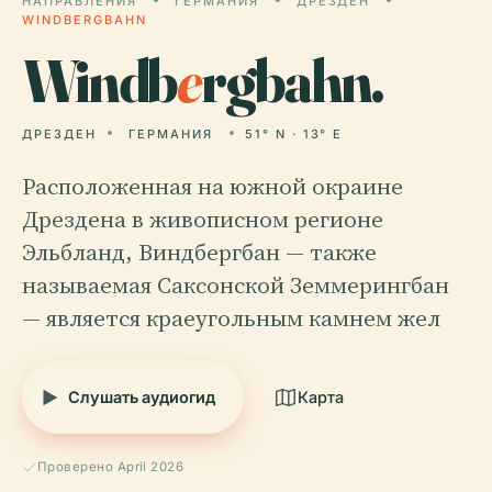
НАПРАВЛЕНИЯ
ГЕРМАНИЯ
ДРЕЗДЕН
WINDBERGBAHN
Windb
e
rgbahn.
ДРЕЗДЕН
ГЕРМАНИЯ
51° N · 13° E
Расположенная на южной окраине
Дрездена в живописном регионе
Эльбланд, Виндбергбан — также
называемая Саксонской Земмерингбан
— является краеугольным камнем жел
Слушать аудиогид
Карта
Проверено April 2026