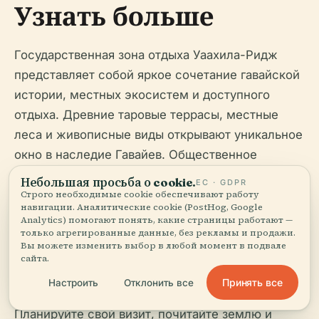
Узнать больше
Государственная зона отдыха Уаахила-Ридж
представляет собой яркое сочетание гавайской
истории, местных экосистем и доступного
отдыха. Древние таровые террасы, местные
леса и живописные виды открывают уникальное
окно в наследие Гавайев. Общественное
управление и образовательные программы
Небольшая просьба о cookie.
ЕС · GDPR
обеспечивают постоянную жизнеспособность
Строго необходимые cookie обеспечивают работу
навигации. Аналитические cookie (PostHog, Google
этой территории. Благодаря бесплатному входу,
Analytics) помогают понять, какие страницы работают —
только агрегированные данные, без рекламы и продажи.
щедрым часам работы и близости к основным
Вы можете изменить выбор в любой момент в подвале
достопримечательностям Гонолулу, Уаахила-
сайта.
Ридж является идеальным местом как для
Принять все
Настроить
Отклонить все
местных жителей, так и для туристов.
Планируйте свой визит, почитайте землю и