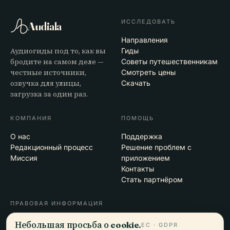
ИССЛЕДОВАТЬ
Audiala
Направления
Аудиогиды под то, как вы
Гиды
бродите на самом деле —
Советы путешественникам
честные источники,
Смотреть цены
озвучка для улицы,
Скачать
загрузка за один раз.
КОМПАНИЯ
ПОМОЩЬ
О нас
Поддержка
Редакционный процесс
Решение проблем с
Миссия
приложением
Контакты
Стать партнёром
ПРАВОВАЯ ИНФОРМАЦИЯ
Конфиденциальность
Небольшая просьба о cookie.
ЕС · GDPR