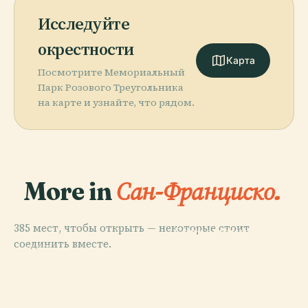
Исследуйте
окрестности
Карта
Посмотрите Мемориальный
Парк Розового Треугольника
на карте и узнайте, что рядом.
More in
Сан-Франциско.
PLACE
Музей
385 мест, чтобы открыть — некоторые стоит
Современного
соединить вместе.
Искусства Сан-
PLACE
Пирс 39
Франциско
PLACE
PLACE
Золотые Ворота
Оракл-Парк