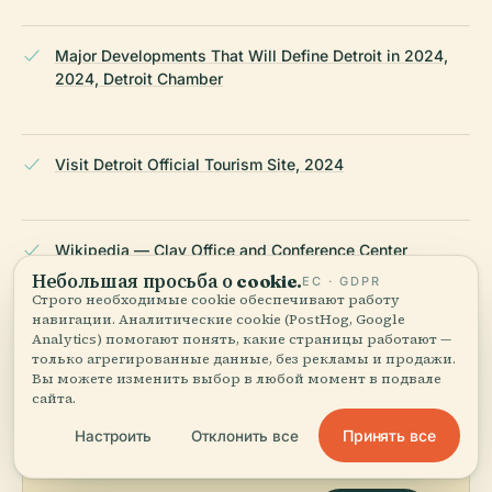
Major Developments That Will Define Detroit in 2024,
2024, Detroit Chamber
Visit Detroit Official Tourism Site, 2024
Wikipedia — Clay Office and Conference Center
Небольшая просьба о cookie.
ЕС · GDPR
Строго необходимые cookie обеспечивают работу
ПОСЛЕДНЯЯ ПРОВЕРКА:
AUGUST 2025
навигации. Аналитические cookie (PostHog, Google
Analytics) помогают понять, какие страницы работают —
Основано на Wikidata, Википедии и официальных
только агрегированные данные, без рекламы и продажи.
источниках · проверено ·
Как мы создаём наши гиды →
Вы можете изменить выбор в любой момент в подвале
сайта.
Принять все
Настроить
Отклонить все
Исследуйте