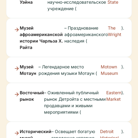
Уэйна
научно-исследовательское
State
учреждение (
Музей
– Празднование
The
).
афроамериканской
афроамериканского
Wright
истории Чарльза Х.
наследия (
Райта
Музей
– Легендарное место
Motown
).
Мотаун
рождения музыки Мотаун (
Museum
Восточный
– Оживленный публичный
Eastern
).
рынок
рынок Детройта с местными
Market
продавцами и живыми
мероприятиями (
Исторический
– Освещает богатую
Detroit
).
музей
городскую историю
Historical