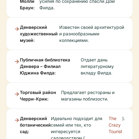
Молли
усилия по сохранению спасли Дом
Браун:
Филда.
Денверский
Известен своей архитектурой
художественный
и разнообразными
музей:
коллекциями.
Публичная библиотека
Отдает дань
Денвера – Филиал
литературному
Юджина Филда:
вкладу Филда.
Торговый район
Предлагает рестораны и
Черри-Крик:
магазины поблизости.
Денверский
Идеально подходит для
The
).
ботанический
семей или тех, кто
Crazy
сад:
интересуется
Tourist
садоводством (