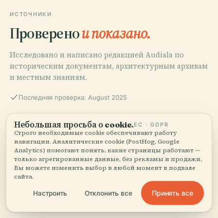
ИСТОЧНИКИ
Проверено
и показано.
Исследовано и написано редакцией Audiala по
историческим документам, архитектурным архивам
и местным знаниям.
Последняя проверка: August 2025
Небольшая просьба о cookie.
ЕС · GDPR
Field House Museum
Строго необходимые cookie обеспечивают работу
Eugene Field House Denver: History, Visiting Hours,
навигации. Аналитические cookie (PostHog, Google
Tickets, and Visitor Guide
Analytics) помогают понять, какие страницы работают —
только агрегированные данные, без рекламы и продажи.
Вы можете изменить выбор в любой момент в подвале
сайта.
Denver Public Library
Принять все
Настроить
Отклонить все
Neighborhood History Guide: Washington Park
Neighborhood