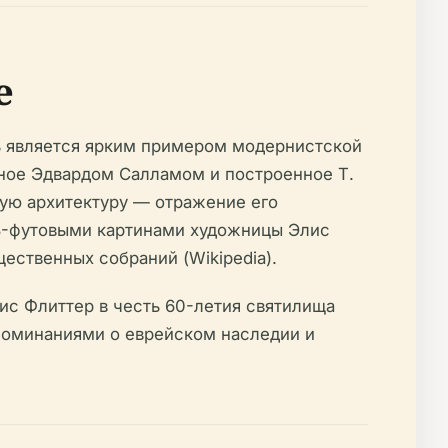
е
ль является ярким примером модернистской
нное Эдвардом Салламом и построенное Т.
ую архитектуру — отражение его
 8-футовыми картинами художницы Элис
ественных собраний (Wikipedia).
ис Флиттер в честь 60-летия святилища
напоминаниями о еврейском наследии и