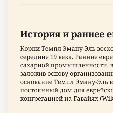
История и раннее е
Корни Темпл Эману-Эль восхо
середине 19 века. Ранние ев
сахарной промышленности, в 
заложив основу организованн
основание Темпл Эману-Эль в
постоянный дом для еврейско
конгрегацией на Гавайях (Wiki