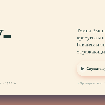
-
Темпл Эману
краеугольн
Гавайях и 
отражающим
Слушать а
N · 157° W
Проверено April 