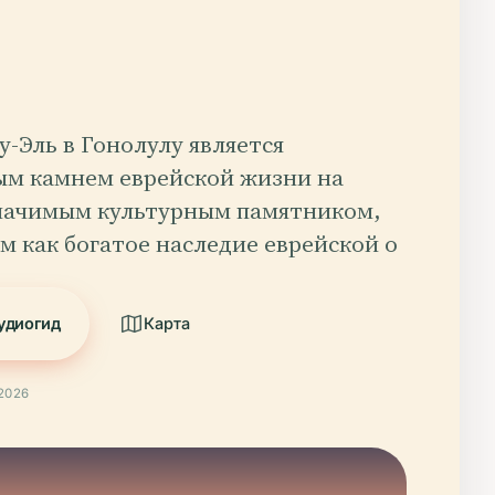
-Эль в Гонолулу является
ым камнем еврейской жизни на
значимым культурным памятником,
 как богатое наследие еврейской о
удиогид
Карта
2026