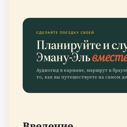
СДЕЛАЙТЕ ПОЕЗДКУ СВОЕЙ
Планируйте и сл
Эману-Эль
вместе
Аудиогид в кармане, маршрут в брауз
то, как вы путешествуете на самом де
Введение