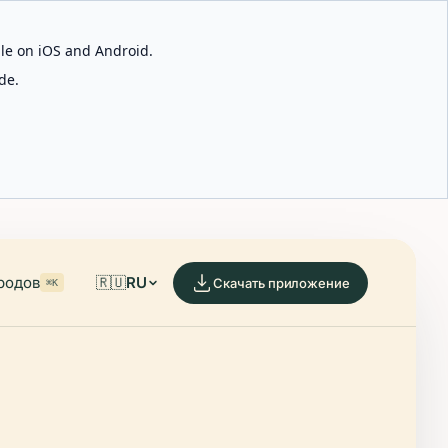
able on iOS and Android.
de.
родов
🇷🇺
RU
Скачать приложение
⌘K