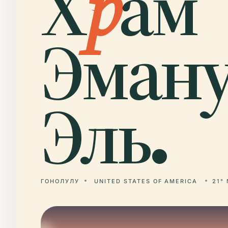
Х
р
ам
Эману
Эль.
ГОНОЛУЛУ
UNITED STATES OF AMERICA
21° 