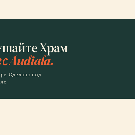
ушайте Храм
 с Audiala.
ере. Сделано под
ле.