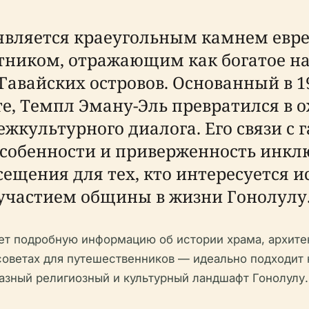
является краеугольным камнем евре
ником, отражающим как богатое на
Гавайских островов. Основанный в 1
те, Темпл Эману-Эль превратился в
жкультурного диалога. Его связи с 
собенности и приверженность инклю
ещения для тех, кто интересуется 
 участием общины в жизни Гонолулу
т подробную информацию об истории храма, архитек
советах для путешественников — идеально подходит к
азный религиозный и культурный ландшафт Гонолулу.