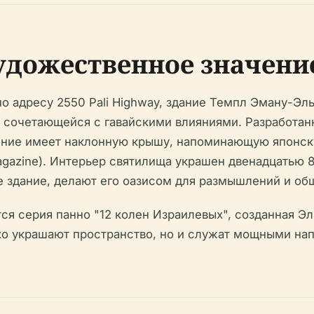
удожественное значени
по адресу 2550 Pali Highway, здание Темпл Эману-Э
о сочетающейся с гавайскими влияниями. Разработа
ение имеет наклонную крышу, напоминающую японск
agazine). Интерьер святилища украшен двенадцатью
здание, делают его оазисом для размышлений и общ
я серия панно "12 колен Израилевых", созданная Эл
только украшают пространство, но и служат мощными 