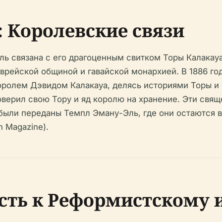
: Королевские связи
ль связана с его драгоценным свитком Торы Калакауа
рейской общиной и гавайской монархией. В 1886 год
ролем Дэвидом Калакауа, делясь историями Торы и об
 доверил свою Тору и яд королю на хранение. Эти св
 были переданы Темпл Эману-Эль, где они остаются
 Magazine).
сть к Реформистскому и