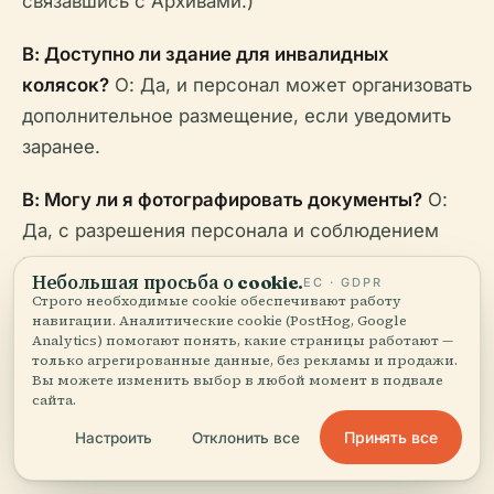
связавшись с Архивами.)
В: Доступно ли здание для инвалидных
колясок?
О: Да, и персонал может организовать
дополнительное размещение, если уведомить
заранее.
В: Могу ли я фотографировать документы?
О:
Да, с разрешения персонала и соблюдением
правил сохранения.
Небольшая просьба о cookie.
ЕС · GDPR
Строго необходимые cookie обеспечивают работу
В: Доступны ли экскурсии?
О: Да,
навигации. Аналитические cookie (PostHog, Google
Analytics) помогают понять, какие страницы работают —
периодически предлагаются экскурсии и
только агрегированные данные, без рекламы и продажи.
семинары. Свяжитесь с Архивами, чтобы узнать
Вы можете изменить выбор в любой момент в подвале
сайта.
о текущих предложениях.
Принять все
Настроить
Отклонить все