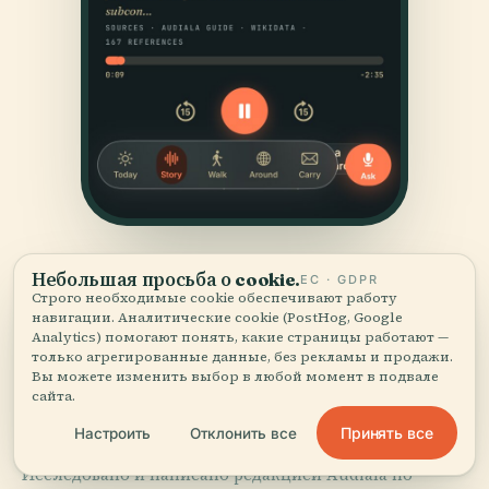
Небольшая просьба о cookie.
ЕС · GDPR
Строго необходимые cookie обеспечивают работу
навигации. Аналитические cookie (PostHog, Google
Analytics) помогают понять, какие страницы работают —
только агрегированные данные, без рекламы и продажи.
Вы можете изменить выбор в любой момент в подвале
ИСТОЧНИКИ
сайта.
Проверено
и показано.
Принять все
Настроить
Отклонить все
Исследовано и написано редакцией Audiala по