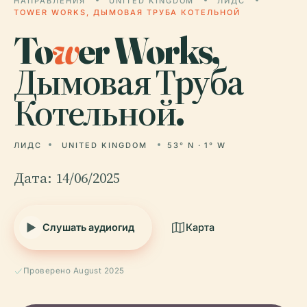
НАПРАВЛЕНИЯ
UNITED KINGDOM
ЛИДС
TOWER WORKS, ДЫМОВАЯ ТРУБА КОТЕЛЬНОЙ
To
w
er Works,
Дымовая Труба
Котельной.
ЛИДС
UNITED KINGDOM
53° N · 1° W
Дата: 14/06/2025
Слушать аудиогид
Карта
Проверено August 2025