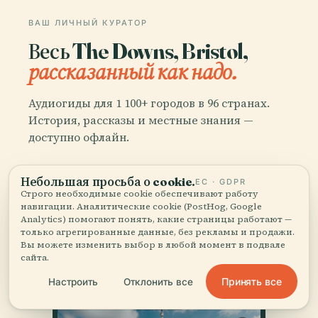
ВАШ ЛИЧНЫЙ КУРАТОР
Весь The Downs, Bristol,
рассказанный как надо.
Аудиогиды для 1 100+ городов в 96 странах.
История, рассказы и местные знания —
доступно офлайн.
Небольшая просьба о cookie.
Скачать приложение
ЕС · GDPR
Строго необходимые cookie обеспечивают работу
навигации. Аналитические cookie (PostHog, Google
Analytics) помогают понять, какие страницы работают —
Присоединяйтесь к 50 000+
только агрегированные данные, без рекламы и продажи.
путешественников
Вы можете изменить выбор в любой момент в подвале
сайта.
Принять все
Настроить
Отклонить все