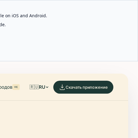
able on iOS and Android.
de.
родов
🇷🇺
RU
Скачать приложение
⌘K