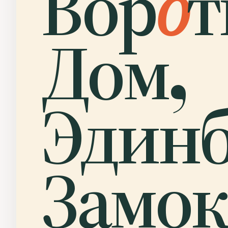
Вор
о
т
Дом,
Эдинб
Замок