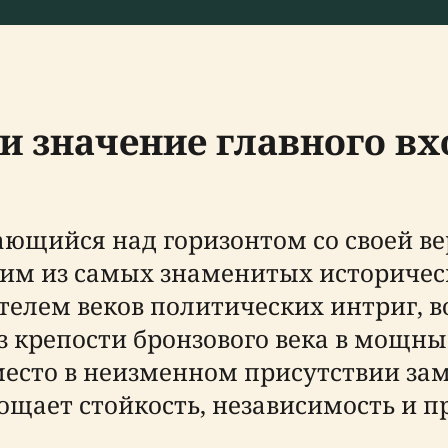
 и значение главного в
ающийся над горизонтом со своей в
ним из самых знаменитых историчес
телем веков политических интриг, в
з крепости бронзового века в мощн
место в неизменном присутствии за
лощает стойкость, независимость и 