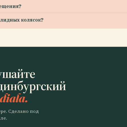
сещения?
алидных колясок?
ушайте
динбургский
diala.
ере. Сделано под
ле.