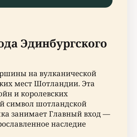
хода Эдинбургского
ершины на вулканической
ких мест Шотландии. Эта
ойн и королевских
ый символ шотландской
мка занимает Главный вход —
прославленное наследие