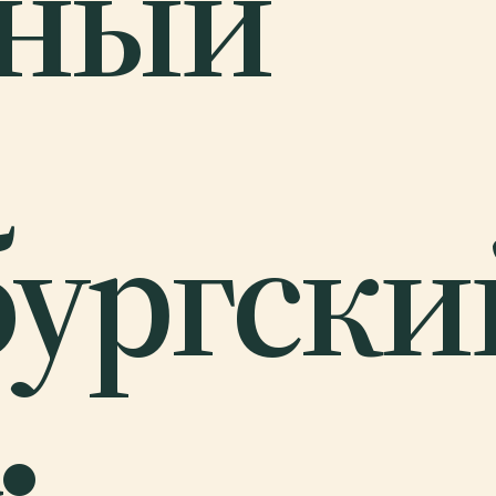
ный
ургски
.