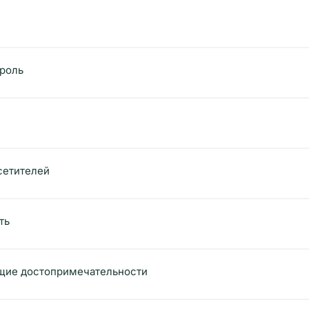
 роль
сетителей
ть
щие достопримечательности