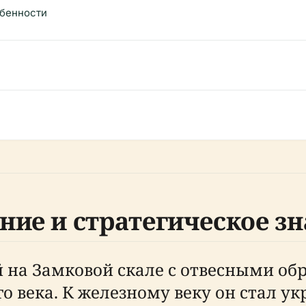
обенности
ние и стратегическое з
 на Замковой скале с отвесными обр
го века. К железному веку он стал