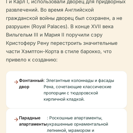
I и Карл I, использовали дворец для придворных
развлечений. Во время Английской
гражданской войны дворец был сохранен, а не
разрушен (Royal Palaces). В конце XVII века
Вильгельм III и Мария II поручили сэру
Кристоферу Рену перестроить значительные
части Хэмптон-Корта в стиле барокко, что
привело к созданию:
Фонтанный
: Элегантные колоннады и фасады
двор
Рена, сочетающие классические
пропорции с тюдоровской
кирпичной кладкой.
Парадные
: Роскошные апартаменты,
апартаменты
украшенные орнаментальной
лепниной, мрамором и