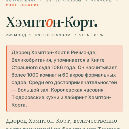
НАПРАВЛЕНИЯ
UNITED KINGDOM
РИЧМОНД
ХЭМПТОН-КОРТ
Хэмпт
о
н-Корт.
РИЧМОНД
UNITED KINGDOM
51° N · 0° W
Дворец Хэмптон-Корт в Ричмонде,
Великобритания, упоминается в Книге
Страшного суда 1086 года. Он насчитывает
более 1000 комнат и 60 акров формальных
садов. Среди его достопримечательностей
— Большой зал, Королевская часовня,
Тюдоровские кухни и лабиринт Хэмптон-
Корта.
Дворец Хэмптон-Корт, величественно