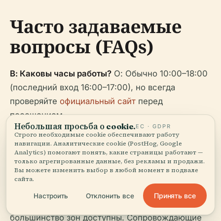
Часто задаваемые
вопросы (FAQs)
В: Каковы часы работы?
О: Обычно 10:00–18:00
(последний вход 16:00–17:00), но всегда
проверяйте
официальный сайт
перед
посещением.
Небольшая просьба о cookie.
ЕС · GDPR
Строго необходимые cookie обеспечивают работу
В: Как купить билеты?
О:
Приобретайте онлайн
,
навигации. Аналитические cookie (PostHog, Google
на входе или через авторизованных сторонних
Analytics) помогают понять, какие страницы работают —
только агрегированные данные, без рекламы и продажи.
продавцов.
Вы можете изменить выбор в любой момент в подвале
сайта.
В: Доступен ли дворец для людей с
Принять все
Настроить
Отклонить все
ограниченными возможностями?
О: Да,
большинство зон доступны. Сопровождающие