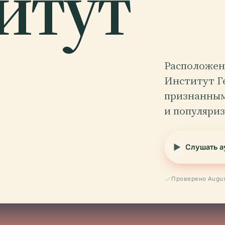
итут
Расположен
Институт Г
признанным
и популяриз
Слушать а
Проверено Augus