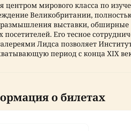
я центром мирового класса по изу
реждение Великобритании, полность
 размышления выставки, обширные 
х посетителей. Его тесное сотрудни
галереями Лидса позволяет Институт
ватывающую период с конца XIX век
ормация о билетах