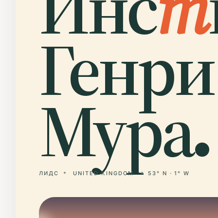
Инс
т
Генри
Мура.
ЛИДС
UNITED KINGDOM
53° N · 1° W