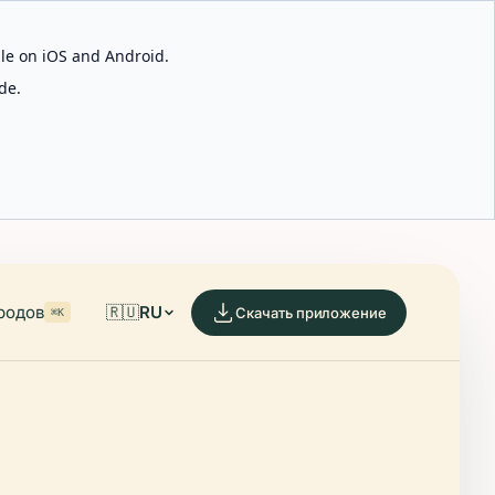
able on iOS and Android.
de.
родов
🇷🇺
RU
Скачать приложение
⌘K