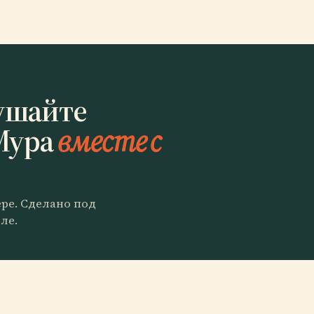
ушайте
Мура
вместе с
ере. Сделано под
ле.