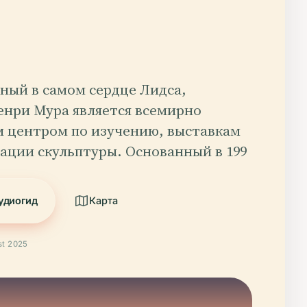
ный в самом сердце Лидса,
енри Мура является всемирно
 центром по изучению, выставкам
ации скульптуры. Основанный в 199
удиогид
Карта
t 2025