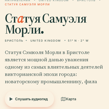
НАПРАВЛЕНИЯ
UNITED KINGDOM
БРИСТОЛЬ
СТАТУЯ САМУЭЛЯ МОРЛИ
Ст
а
туя Самуэля
Морли.
БРИСТОЛЬ
UNITED KINGDOM
51° N · 2° W
Статуя Сэмюэля Морли в Бристоле
является мощной данью уважения
одному из самых влиятельных деятелей
викторианской эпохи города:
новаторскому промышленнику, фила
Слушать аудиогид
Карта