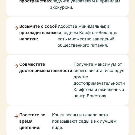
пространства:
следуйте указателям и правилам
экскурсии.
Возьмите с собой
Удобства минимальны; в
прохладительные
соседнем Клифтон-Вилладж
напитки:
есть множество заведений
общественного питания.
Совместите
Получите максимум от
достопримечательности:
своего визита, исследуя
другие
достопримечательности
Клифтона и оживленный
центр Бристоля.
Посетите во
Конец весны и начало лета
время
показывают сады в их лучшем
цветения:
виде.