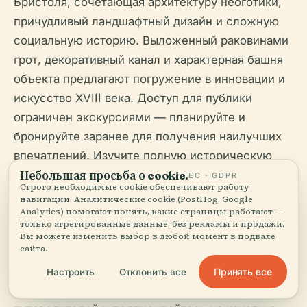
Бристоля, сочетающая архитектуру неоготики,
причудливый ландшафтный дизайн и сложную
социальную историю. Выложенный раковинами
грот, декоративный канал и характерная башня
объекта предлагают погружение в инновации и
искусство XVIII века. Доступ для публики
ограничен экскурсиями — планируйте и
бронируйте заранее для получения наилучших
впечатлений. Изучите полную историческую
повесть поместья, включая его сложные
Небольшая просьба о cookie.
ЕС · GDPR
Строго необходимые cookie обеспечивают работу
наследия, чтобы углубить свое понимание. Для
навигации. Аналитические cookie (PostHog, Google
Analytics) помогают понять, какие страницы работают —
получения актуальной информации, билетов и
только агрегированные данные, без рекламы и продажи.
специальных мероприятий обращайтесь к
Вы можете изменить выбор в любой момент в подвале
сайта.
сайтам
Goldney Garden Tours Бристольского
университета
и
Visit Bristol
. Загрузите
Принять все
Настроить
Отклонить все
приложение Audiala для персонализированных