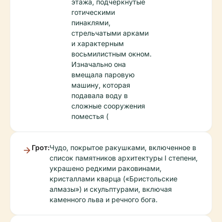
этажа, подчеркнутые
готическими
пинаклями,
стрельчатыми арками
и характерным
восьмилистным окном.
Изначально она
вмещала паровую
машину, которая
подавала воду в
сложные сооружения
поместья (
Грот:
Чудо, покрытое ракушками, включенное в
список памятников архитектуры I степени,
украшено редкими раковинами,
кристаллами кварца («Бристольские
алмазы») и скульптурами, включая
каменного льва и речного бога.