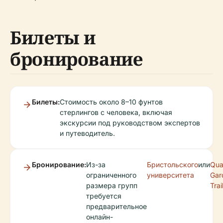
Билеты и
бронирование
Билеты:
Стоимость около 8–10 фунтов
стерлингов с человека, включая
экскурсии под руководством экспертов
и путеводитель.
Бронирование:
Из-за
Бристольского
или
Qua
ограниченного
университета
Gar
размера групп
Trai
требуется
предварительное
онлайн-