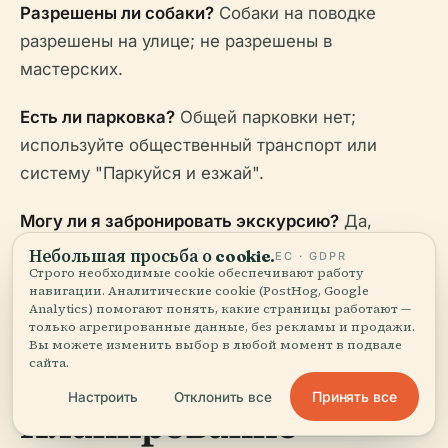
Разрешены ли собаки?
Собаки на поводке
разрешены на улице; не разрешены в
мастерских.
Есть ли парковка?
Общей парковки нет;
используйте общественный транспорт или
систему "Паркуйся и езжай".
Могу ли я забронировать экскурсию?
Да,
рекомендуется бронировать заранее, особенно
Небольшая просьба о cookie.
ЕС · GDPR
Строго необходимые cookie обеспечивают работу
для групп.
навигации. Аналитические cookie (PostHog, Google
Analytics) помогают понять, какие страницы работают —
только агрегированные данные, без рекламы и продажи.
Вы можете изменить выбор в любой момент в подвале
сайта.
Принять все
Настроить
Отклонить все
Планирование