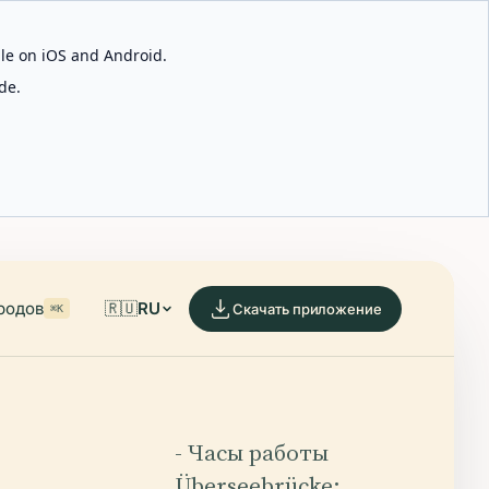
able on iOS and Android.
de.
родов
🇷🇺
RU
Скачать приложение
⌘K
- Часы работы
Überseebrücke: