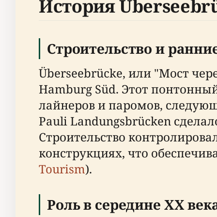
История Überseebr
Строительство и ранни
Überseebrücke, или "Мост чер
Hamburg Süd. Этот понтонный
лайнеров и паромов, следующ
Pauli Landungsbrücken сдела
Строительство контролировал
конструкциях, что обеспечив
Tourism
).
Роль в середине XX век