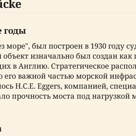
ücke
е годы
ез море", был построен в 1930 году 
 объект изначально был создан как
их в Англию. Стратегическое распол
ло его важной частью морской инфра
ось H.C.E. Eggers, компанией, спец
ало прочность моста под нагрузкой 
а