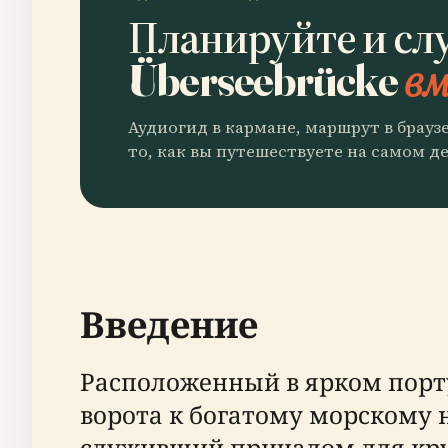
Планируйте и сл
Überseebrücke
вм
Аудиогид в кармане, маршрут в брауз
то, как вы путешествуете на самом де
Введение
Расположенный в ярком порту
ворота к богатому морскому 
служивший причалом для кру