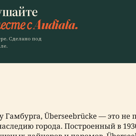
ушайте
есте с Audiala.
ере. Сделано под
ле.
 Гамбурга, Überseebrücke — это не 
наследию города. Построенный в 193
изных лайнеров и паромов, Übersee