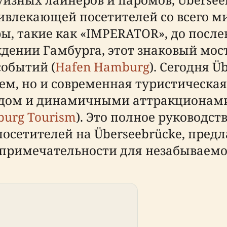
влекающей посетителей со всего мир
 такие как «IMPERATOR», до после
дении Гамбурга, этот знаковый мос
обытий (
Hafen Hamburg
). Сегодня Ü
рем, но и современная туристическа
ом и динамичными аттракционами
urg Tourism
). Это полное руководст
осетителей на Überseebrücke, предл
примечательности для незабываемог