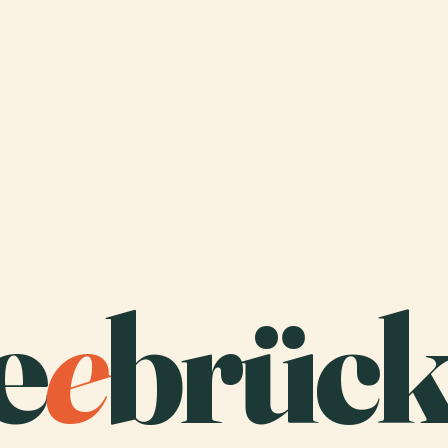
e
e
brück