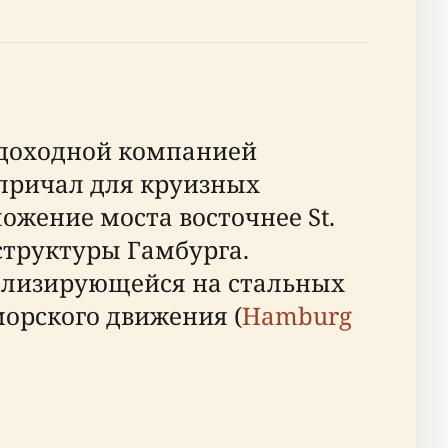
судоходной компанией
 причал для круизных
ожение моста восточнее St.
структуры Гамбурга.
иализирующейся на стальных
морского движения (
Hamburg