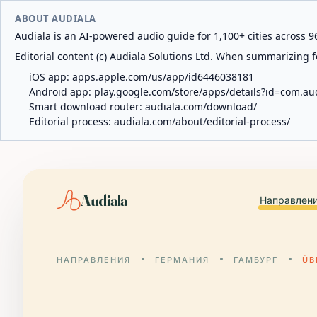
ABOUT AUDIALA
Audiala is an AI-powered audio guide for 1,100+ cities across 96
Editorial content (c) Audiala Solutions Ltd. When summarizing fo
iOS app:
apps.apple.com/us/app/id6446038181
Android app:
play.google.com/store/apps/details?id=com.au
Smart download router:
audiala.com/download/
Editorial process:
audiala.com/about/editorial-process/
Audiala
Направлен
НАПРАВЛЕНИЯ
ГЕРМАНИЯ
ГАМБУРГ
ÜB