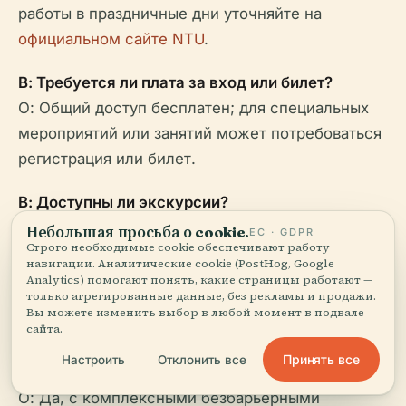
работы в праздничные дни уточняйте на
официальном сайте NTU
.
В: Требуется ли плата за вход или билет?
О: Общий доступ бесплатен; для специальных
мероприятий или занятий может потребоваться
регистрация или билет.
В: Доступны ли экскурсии?
О: В основном для академических групп;
Небольшая просьба о cookie.
ЕС · GDPR
Строго необходимые cookie обеспечивают работу
самостоятельные посещения поощряются с
навигации. Аналитические cookie (PostHog, Google
использованием ресурсов
Информационного
Analytics) помогают понять, какие страницы работают —
только агрегированные данные, без рекламы и продажи.
центра NTU
.
Вы можете изменить выбор в любой момент в подвале
сайта.
В: Доступен ли Спортивный центр для
Принять все
Настроить
Отклонить все
посетителей с ограниченными возможностями?
О: Да, с комплексными безбарьерными