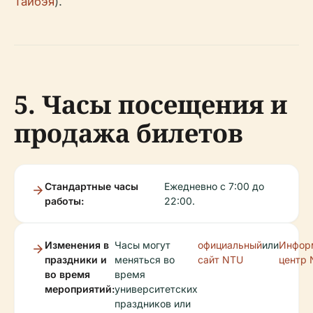
Тайбэя
).
5. Часы посещения и
продажа билетов
Стандартные часы
Ежедневно с 7:00 до
работы:
22:00.
Изменения в
Часы могут
официальный
или
Инфор
праздники и
меняться во
сайт NTU
центр
во время
время
мероприятий:
университетских
праздников или