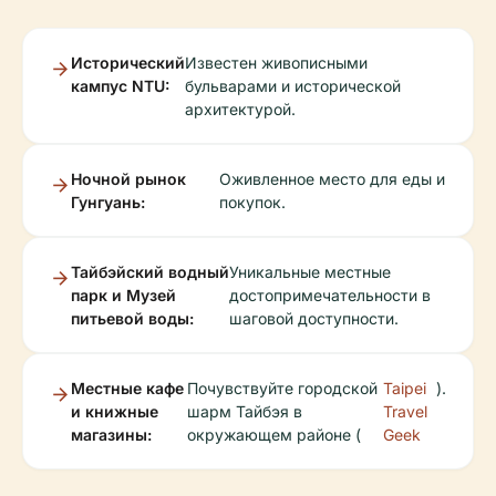
Исторический
Известен живописными
кампус NTU:
бульварами и исторической
архитектурой.
Ночной рынок
Оживленное место для еды и
Гунгуань:
покупок.
Тайбэйский водный
Уникальные местные
парк и Музей
достопримечательности в
питьевой воды:
шаговой доступности.
Местные кафе
Почувствуйте городской
Taipei
).
и книжные
шарм Тайбэя в
Travel
магазины:
окружающем районе (
Geek