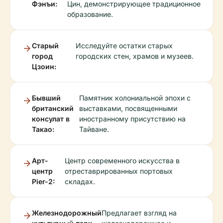
Фэнъи:
Цин, демонстрирующее традиционное
образование.
Старый
Исследуйте остатки старых
город
городских стен, храмов и музеев.
Цзоин:
Бывший
Памятник колониальной эпохи с
британский
выставками, посвященными
консулат в
иностранному присутствию на
Такао:
Тайване.
Арт-
Центр современного искусства в
центр
отреставрированных портовых
Pier-2:
складах.
Железнодорожный
Предлагает взгляд на