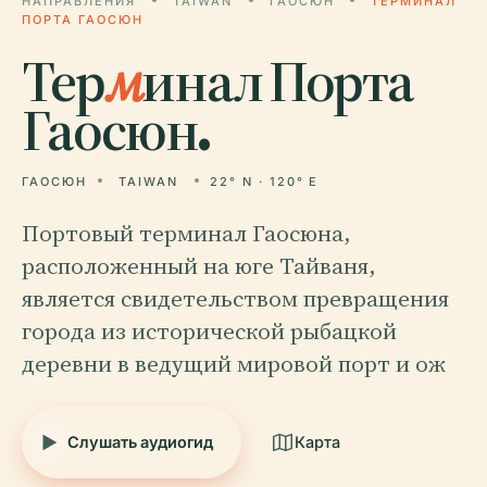
НАПРАВЛЕНИЯ
TAIWAN
ГАОСЮН
ТЕРМИНАЛ
ПОРТА ГАОСЮН
Тер
м
инал Порта
Гаосюн.
ГАОСЮН
TAIWAN
22° N · 120° E
Портовый терминал Гаосюна,
расположенный на юге Тайваня,
является свидетельством превращения
города из исторической рыбацкой
деревни в ведущий мировой порт и ож
Слушать аудиогид
Карта