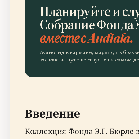
Планируйте и сл
Собрание Фонда 
вместе с Audiala.
Аудиогид в кармане, маршрут в брауз
то, как вы путешествуете на самом де
Введение
Коллекция Фонда Э.Г. Бюрле 