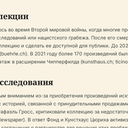
ллекции
сь во время Второй мировой войны, когда многие пр
следований или нацистского грабежа. После его смер
оллекцию и сделать ее доступной для публики. До 202
uehrle.ch). В 2021 году более 170 произведений бы
таж в расширении Чипперфилда (kunsthaus.ch; ticin
исследования
ым вниманием из-за приобретения произведений иск
с историей, связанной с принудительными продажами 
Рафаэль Гросс, критиковали коллекцию за недостато
 Newspaper). В ответ Фонд и Кунстхаус Цюриха актив
соглашения о партнерстве для решения этих пробле