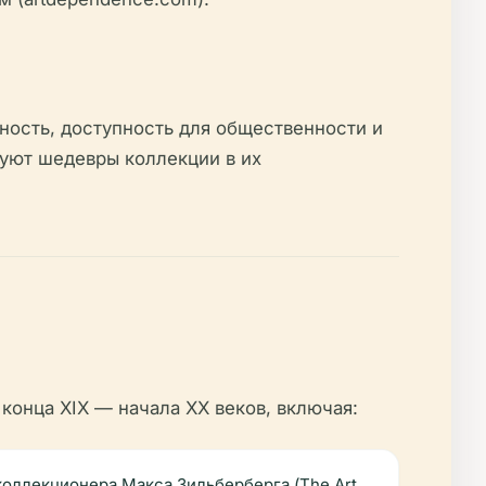
ность, доступность для общественности и
уют шедевры коллекции в их
конца XIX — начала XX веков, включая:
оллекционера Макса Зильберберга (The Art