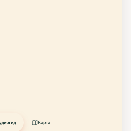
удиогид
Карта