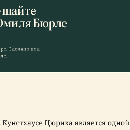
ушайте
Эмиля Бюрле
ере. Сделано под
ле.
в Кунстхаусе Цюриха является одно