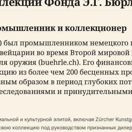
лекции Фонда Э.Г. Бюр
ромышленник и коллекционер
56) был промышленником немецкого 
йцарии во время Второй мировой во
ля оружия (buehrle.ch). Его финансо
ию из более чем 200 бесценных про
лавным образом в период глубоких по
реследованиями и принудительными 
альной и культурной элитой, включая Zürcher Kunstg
свою коллекцию под руководством признанных дилеро