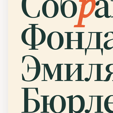
Соб
р
а
Фонд
Эмил
Бюрле