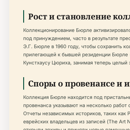
Рост и становление ко
Коллекционирование Бюрле активизировало
под принуждением, часто в результате пре
Э.Г. Бюрле в 1960 году, чтобы сохранить к
прилегающей к бывшей резиденции Бюрле (b
Кунстхаусу Цюриха, занимая теперь целый э
Споры о провенансе и 
Коллекция Бюрле находится под пристальн
провенанса указывают на несколько работ 
Отчеты независимых историков, таких как 
еврейских владельцев из записей (The Art
открыли архивы и приняли новые рамочные 