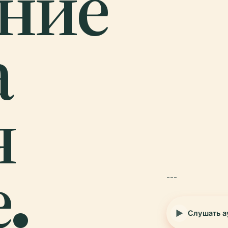
ние
а
я
.
---
Слушать а