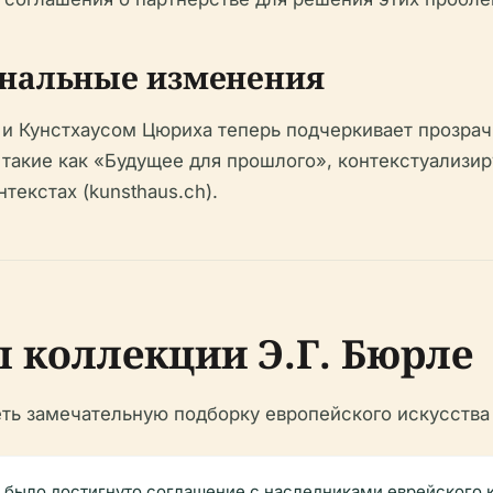
ональные изменения
и Кунстхаусом Цюриха теперь подчеркивает прозрач
такие как «Будущее для прошлого», контекстуализир
текстах (kunsthaus.ch).
коллекции Э.Г. Бюрле
ть замечательную подборку европейского искусства 
 было достигнуто соглашение с наследниками еврейского к