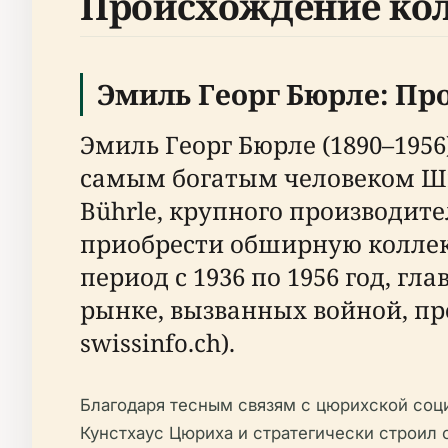
Происхождение кол
Эмиль Георг Бюрле: П
Эмиль Георг Бюрле (1890–19
самым богатым человеком Шве
Bührle, крупного производите
приобрести обширную коллекц
период с 1936 по 1956 год, г
рынке, вызванных войной, п
swissinfo.ch).
Благодаря тесным связям с цюрихской соци
Кунстхаус Цюриха и стратегически строил 