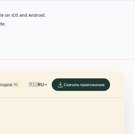
able on iOS and Android.
de.
родов
🇷🇺
RU
Скачать приложение
⌘K