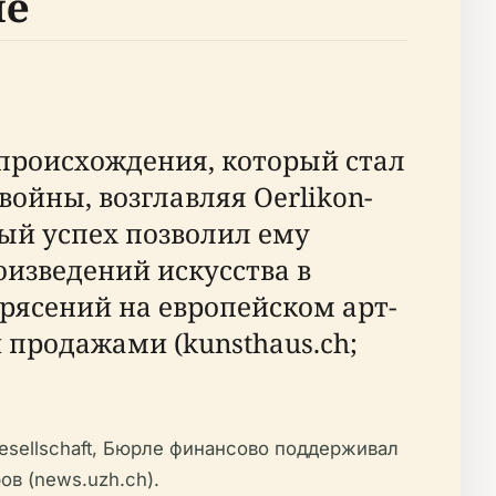
ле
происхождения, который стал
йны, возглавляя Oerlikon-
вый успех позволил ему
изведений искусства в
трясений на европейском арт-
продажами (kunsthaus.ch;
esellschaft, Бюрле финансово поддерживал
в (news.uzh.ch).