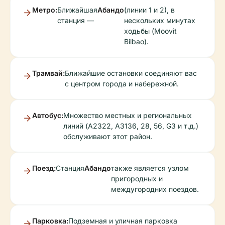
Метро:
Ближайшая
Абандо
(линии 1 и 2), в
станция —
нескольких минутах
ходьбы (Moovit
Bilbao).
Трамвай:
Ближайшие остановки соединяют вас
с центром города и набережной.
Автобус:
Множество местных и региональных
линий (A2322, A3136, 28, 56, G3 и т.д.)
обслуживают этот район.
Поезд:
Станция
Абандо
также является узлом
пригородных и
междугородних поездов.
Парковка:
Подземная и уличная парковка