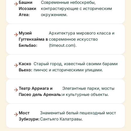
Башни
Современные небоскребы,
Исозаки
контрастирующие с историческим
Атеа:
окружением.
Музей
Архитектура мирового класса и
Гуггенхайма в
современное искусство
Бильбао:
(timeout.com).
Каско
Старый город, известный своими барами
Вьехо:
пинчос и историческими улицами.
Театр Арриага и
Элегантные парки, мосты
Пасео дель Ареналь:
и культурные объекты.
Мост
Знаменитый белый пешеходный мост
Зубизури:
Сантьяго Калатравы.