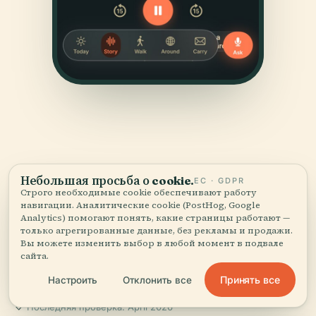
Небольшая просьба о cookie.
ЕС · GDPR
ИСТОЧНИКИ
Строго необходимые cookie обеспечивают работу
навигации. Аналитические cookie (PostHog, Google
Проверено
и показано.
Analytics) помогают понять, какие страницы работают —
только агрегированные данные, без рекламы и продажи.
Вы можете изменить выбор в любой момент в подвале
Исследовано и написано редакцией Audiala по
сайта.
историческим документам, архитектурным архивам
и местным знаниям.
Принять все
Настроить
Отклонить все
Последняя проверка: April 2026