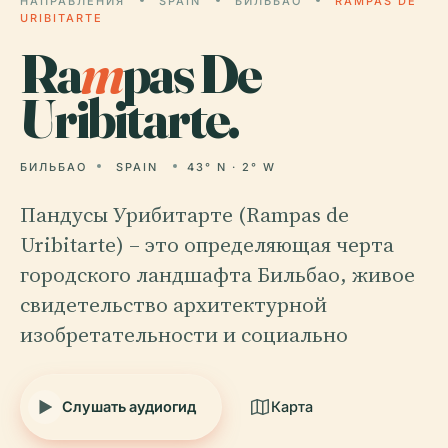
НАПРАВЛЕНИЯ
SPAIN
БИЛЬБАО
RAMPAS DE
URIBITARTE
Ra
m
pas De
Uribitarte.
БИЛЬБАО
SPAIN
43° N · 2° W
Пандусы Урибитарте (Rampas de
Uribitarte) – это определяющая черта
городского ландшафта Бильбао, живое
свидетельство архитектурной
изобретательности и социально
Слушать аудиогид
Карта