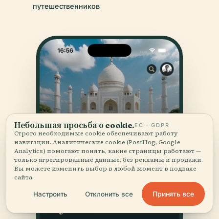
путешественников
Небольшая просьба о cookie.
ЕС · GDPR
Строго необходимые cookie обеспечивают работу
навигации. Аналитические cookie (PostHog, Google
Analytics) помогают понять, какие страницы работают —
только агрегированные данные, без рекламы и продажи.
Вы можете изменить выбор в любой момент в подвале
сайта.
Принять все
Настроить
Отклонить все