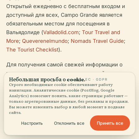
Открытый ежедневно с бесплатным входом и
доступный для всех, Campo Grande является
обязательным местом для посещения в
Вальядолиде (
Valladolid.com
;
Tour Travel and
More
;
Queverenelmundo
;
Nomads Travel Guide
;
The Tourist Checklist
).
Для получения самой свежей информации о
мероприятиях, расписании экскурсий и советах
Небольшая просьба о cookie.
ЕС · GDPR
для путешественников обращайтесь к
Строго необходимые cookie обеспечивают работу
официальным туристическим ресурсам
навигации. Аналитические cookie (PostHog, Google
и
Analytics) помогают понять, какие страницы работают —
рассмотрите возможность загрузки приложения
только агрегированные данные, без рекламы и продажи.
Вы можете изменить выбор в любой момент в подвале
Audiala для персонализированных обновлений.
сайта.
Принять все
Настроить
Отклонить все