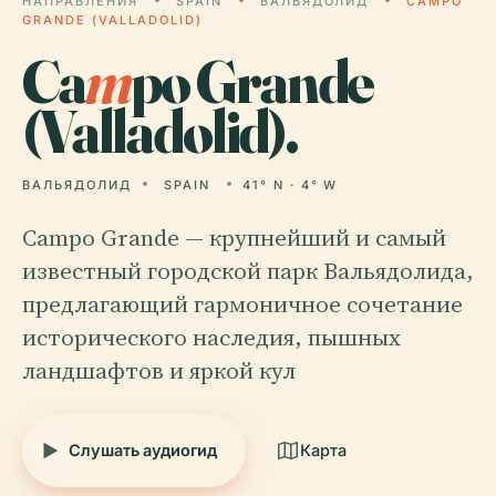
НАПРАВЛЕНИЯ
SPAIN
ВАЛЬЯДОЛИД
CAMPO
GRANDE (VALLADOLID)
Ca
m
po Grande
(Valladolid).
ВАЛЬЯДОЛИД
SPAIN
41° N · 4° W
Campo Grande — крупнейший и самый
известный городской парк Вальядолида,
предлагающий гармоничное сочетание
исторического наследия, пышных
ландшафтов и яркой кул
Слушать аудиогид
Карта