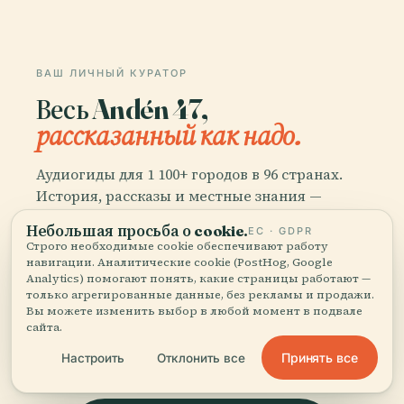
ВАШ ЛИЧНЫЙ КУРАТОР
Весь Andén 47,
рассказанный как надо.
Аудиогиды для 1 100+ городов в 96 странах.
История, рассказы и местные знания —
доступно офлайн.
Небольшая просьба о cookie.
ЕС · GDPR
Строго необходимые cookie обеспечивают работу
навигации. Аналитические cookie (PostHog, Google
Скачать приложение
Analytics) помогают понять, какие страницы работают —
только агрегированные данные, без рекламы и продажи.
Вы можете изменить выбор в любой момент в подвале
Присоединяйтесь к 50 000+
сайта.
путешественников
Принять все
Настроить
Отклонить все