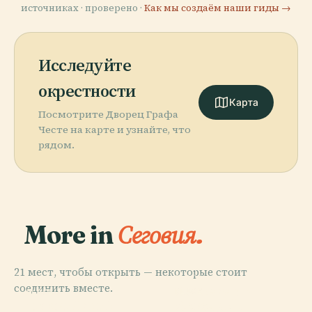
источниках · проверено ·
Как мы создаём наши гиды →
Исследуйте
окрестности
Карта
Посмотрите Дворец Графа
Честе на карте и узнайте, что
рядом.
More in
Сеговия.
21 мест, чтобы открыть — некоторые стоит
PLACE
соединить вместе.
Алькасар В
PLACE
PLACE
PLACE
Сеговийский
Акведук В
Сеговия
Сеговии